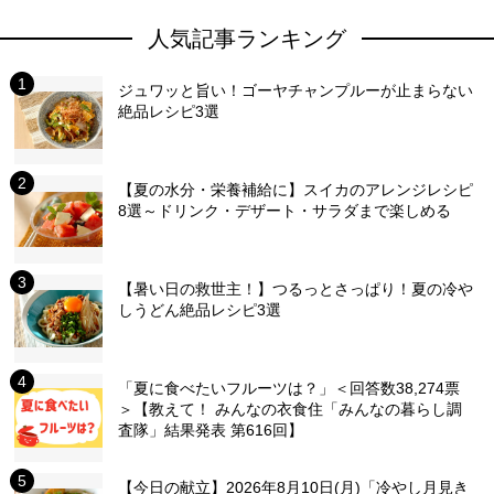
人気記事ランキング
ジュワッと旨い！ゴーヤチャンプルーが止まらない
絶品レシピ3選
【夏の水分・栄養補給に】スイカのアレンジレシピ
8選～ドリンク・デザート・サラダまで楽しめる
【暑い日の救世主！】つるっとさっぱり！夏の冷や
しうどん絶品レシピ3選
「夏に食べたいフルーツは？」＜回答数38,274票
＞【教えて！ みんなの衣食住「みんなの暮らし調
査隊」結果発表 第616回】
【今日の献立】2026年8月10日(月)「冷やし月見き