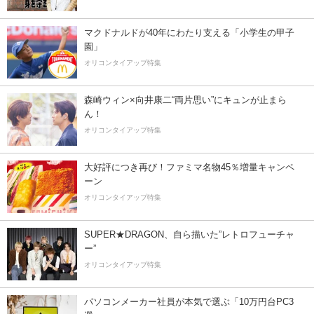
マクドナルドが40年にわたり支える「小学生の甲子
園」
オリコンタイアップ特集
森崎ウィン×向井康二“両片思い”にキュンが止まら
ん！
オリコンタイアップ特集
大好評につき再び！ファミマ名物45％増量キャンペ
ーン
オリコンタイアップ特集
SUPER★DRAGON、自ら描いた”レトロフューチャ
ー”
オリコンタイアップ特集
パソコンメーカー社員が本気で選ぶ「10万円台PC3