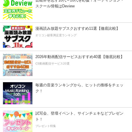
芸能界を志す10代～20代を応援！オーディション・
スクール情報はDeview
漫画読み放題サブスクおすすめ11選【徹底比較】
オリコン顧客満足度ランキング
2026年動画配信サービスおすすめ40選【徹底比較】
CS動画配信サービス20選
毎週の音楽ランキングから、ヒットの推移をチェッ
ク！
試写会、登壇イベント、サインチェキなどプレゼン
ト！
プレゼント特集