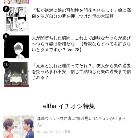
「私が絶対に娘の可能性を開花させる…！」娘に高
額を注ぎ自分の夢を押しつけた母の大誤算
夫が闇堕ちした瞬間…これまで嫌味なヤツらが媚び
へつらう姿は滑稽だな！【母親ならすべてを許さな
いとダメですか？ Vol.28】
「元嫁と別れた理由ってそれ？」友人から夫の過去
を突っ込まれ不安…信じて結婚した夫の過去まで信
じれる？
eltha イチオシ特集
森崎ウィン×向井康二“両片思い”にキュンが止まら
ん！
オリコンタイアップ特集