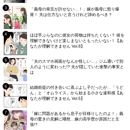
「義母の発言が許せない…！」嫁が義母に怒り爆
発！ 夫は仕方ないと言うけれど諦めるべき？
ほぼ手ぶらなのに彼女の荷物は持ちたくない？ 彼を
理解できないけど楽しまないともったいない！【あ
なたが理解できません Vol.8】
「夫のスマホ画面がなんか怪しい…」ジム通いで別
人のように変わった!? 夫が隠していた衝撃の事実と
は
結婚前提の付き合いに喜ぶよし子だったが…「うど
ん」と「オムライス」から始まる小さな違和感【あ
なたが理解できません Vol.5】
「嫁に問題があるから息子が目移りしたのよ！」義
母の驚きの見解に唖然…嫁の高学歴が原因だと主
張!?