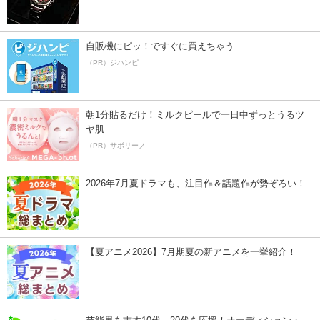
自販機にピッ！ですぐに買えちゃう
（PR）ジハンピ
朝1分貼るだけ！ミルクピールで一日中ずっとうるツ
ヤ肌
（PR）サボリーノ
2026年7月夏ドラマも、注目作＆話題作が勢ぞろい！
【夏アニメ2026】7月期夏の新アニメを一挙紹介！