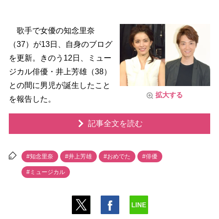
歌手で女優の知念里奈
（37）が13日、自身のブログ
を更新。きのう12日、ミュー
ジカル俳優・井上芳雄（38）
との間に男児が誕生したこと
拡大する
を報告した。
記事全文を読む
#知念里奈
#井上芳雄
#おめでた
#俳優
#ミュージカル