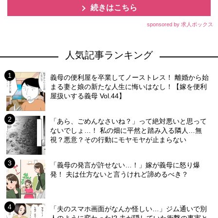
続きはこちら
sponsored by 求人ボックス
人気記事ランキング
義母の便利屋を卒業してノーストレス！ 離婚から始
まる妻と娘の新たな人生に悔いはなし！【嫁を便利
屋扱いする義母 Vol.44】
「あら、ごめんなさいね？」って絶対悪いと思って
ないでしょ…！ 私の畑に平然と踏み入る隣人…無
視？悪意？その行動にモヤモヤが止まらない
「義母の発言が許せない…！」嫁が義母に怒り爆
発！ 夫は仕方ないと言うけれど諦めるべき？
「夫のスマホ画面がなんか怪しい…」ジム通いで別