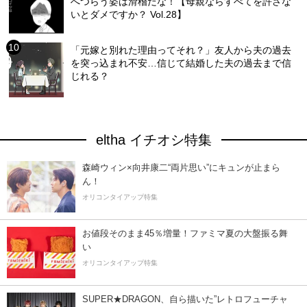
へつらう姿は滑稽だな！【母親ならすべてを許さな
いとダメですか？ Vol.28】
「元嫁と別れた理由ってそれ？」友人から夫の過去
を突っ込まれ不安…信じて結婚した夫の過去まで信
じれる？
eltha イチオシ特集
森崎ウィン×向井康二“両片思い”にキュンが止まら
ん！
オリコンタイアップ特集
お値段そのまま45％増量！ファミマ夏の大盤振る舞
い
オリコンタイアップ特集
SUPER★DRAGON、自ら描いた”レトロフューチャ