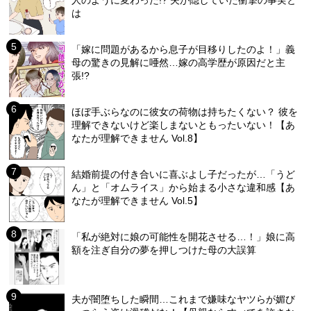
人のように変わった!? 夫が隠していた衝撃の事実と
は
「嫁に問題があるから息子が目移りしたのよ！」義
母の驚きの見解に唖然…嫁の高学歴が原因だと主
張!?
ほぼ手ぶらなのに彼女の荷物は持ちたくない？ 彼を
理解できないけど楽しまないともったいない！【あ
なたが理解できません Vol.8】
結婚前提の付き合いに喜ぶよし子だったが…「うど
ん」と「オムライス」から始まる小さな違和感【あ
なたが理解できません Vol.5】
「私が絶対に娘の可能性を開花させる…！」娘に高
額を注ぎ自分の夢を押しつけた母の大誤算
夫が闇堕ちした瞬間…これまで嫌味なヤツらが媚び