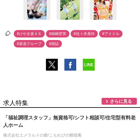
#けやき坂４６
#柿崎芽実
#佐々木美玲
#アイドル
#坂道グループ
#雑誌
さらに見る
求人特集
「福祉調理スタッフ」無資格可/シフト相談可/住宅型有料老
人ホーム
株式会社エメラルドの郷/こもれびの郷徳庵