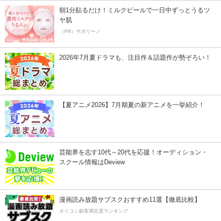
朝1分貼るだけ！ミルクピールで一日中ずっとうるツ
ヤ肌
（PR）サボリーノ
2026年7月夏ドラマも、注目作＆話題作が勢ぞろい！
【夏アニメ2026】7月期夏の新アニメを一挙紹介！
芸能界を志す10代～20代を応援！オーディション・
スクール情報はDeview
漫画読み放題サブスクおすすめ11選【徹底比較】
オリコン顧客満足度ランキング