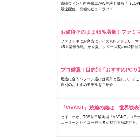
森崎ウィンと向井康二がW主演！映画『（LOVE S
最速配信。究極のピュアラブ！
お値段そのまま45％増量！ファミ
ファミチキにお弁当にアイスも!?ファミリーマ
45％増量作戦」が今夏、シリーズ初の年2回開
プロ厳選！目的別「おすすめPC９
用途に合うパソコン選びは意外と難しい。そこ
途別のおすすめモデルをご紹介！
『VIVANT』続編の鍵は…世界観
セイコーが、TBS系日曜劇場『VIVANT』コ
ューサーとセイコー担当者が魅力を解説する。