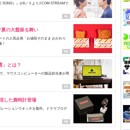
ONG）』が8／５よりJ:COM STREAMで
マ夏の大盤振る舞い
ートの人気企画「お値段そのまま おかわり
催！
選」とは？
で、マウスコンピューターの製品担当者が用
表現した腕時計登場
ラボレーションウオッチを製作。ドラマプロデ