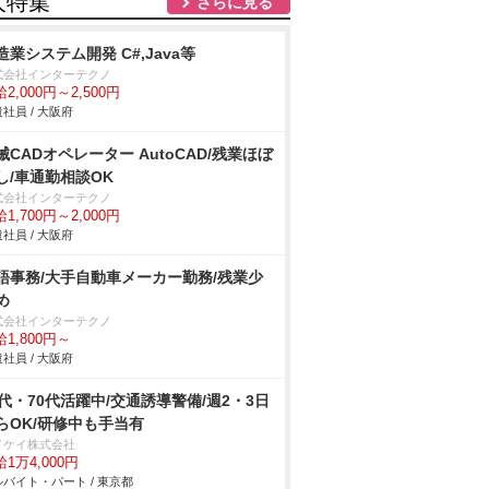
人特集
さらに見る
造業システム開発 C#,Java等
式会社インターテクノ
2,000円～2,500円
社員 / 大阪府
械CADオペレーター AutoCAD/残業ほぼ
し/車通勤相談OK
式会社インターテクノ
1,700円～2,000円
社員 / 大阪府
語事務/大手自動車メーカー勤務/残業少
め
式会社インターテクノ
1,800円～
社員 / 大阪府
0代・70代活躍中/交通誘導警備/週2・3日
らOK/研修中も手当有
イケイ株式会社
1万4,000円
バイト・パート / 東京都