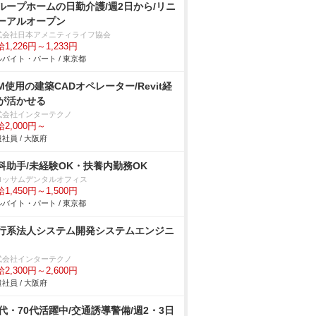
ループホームの日勤介護/週2日から/リニ
ーアルオープン
式会社日本アメニティライフ協会
1,226円～1,233円
バイト・パート / 東京都
IM使用の建築CADオペレーター/Revit経
が活かせる
式会社インターテクノ
2,000円～
社員 / 大阪府
科助手/未経験OK・扶養内勤務OK
ロッサムデンタルオフィス
1,450円～1,500円
バイト・パート / 東京都
行系法人システム開発システムエンジニ
式会社インターテクノ
2,300円～2,600円
社員 / 大阪府
0代・70代活躍中/交通誘導警備/週2・3日