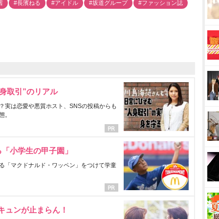
茜
#長濱ねる
#アイドル
#坂道グループ
#ファッション誌
身取引”のリアル
？実は恋愛や悪質ホスト、SNSの投稿からも
態。
る「小学生の甲子園」
る「マクドナルド・ワッペン」をつけて学童
にキュンが止まらん！