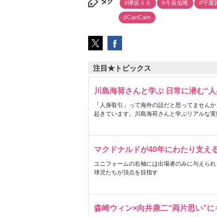
タグ
#欅坂４６
#今泉佑唯
#守屋
#CanCam
注目★トピックス
川島海荷さんと学ぶ 日常に潜む“人
「人身取引」って海外の話だと思ってませんか
起きています。川島海荷さんと学ぶリアルな実
マクドナルドが40年にわたり支え
ユニフォームの右袖には出場者のみに与えられ
球児たちが頂点を目指す
森崎ウィン×向井康二“両片思い”