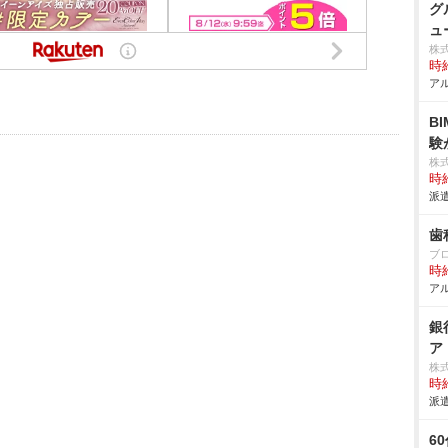
グ
ュ
株
時給
アル
B
験
株
時給
派遣
歯
ブ
時給
アル
銀
ア
株
時給
派遣
6