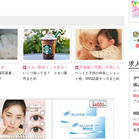
求
とめ
スタバ新作イッキ見せ！
天使級に可愛い子供たち
猫写真集…
いくつ知ってる？ スタバ新
ペットと子供の仲良しショッ
デ
リ
作まとめ
ト他、SNS話題キッズまとめ
休
株
時給
アル
W
株
時給
派遣