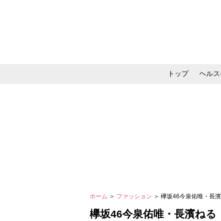
トップ
ヘルス
メイク・コスメ・スキ
ホーム
＞
ファッション
＞ 欅坂46今泉佑唯・長
欅坂46今泉佑唯・長濱ねる