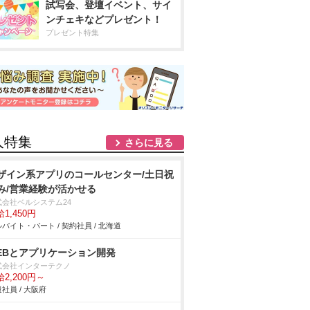
試写会、登壇イベント、サイ
ンチェキなどプレゼント！
プレゼント特集
人特集
さらに見る
ザイン系アプリのコールセンター/土日祝
み/営業経験が活かせる
式会社ベルシステム24
1,450円
バイト・パート / 契約社員 / 北海道
EBとアプリケーション開発
式会社インターテクノ
2,200円～
社員 / 大阪府