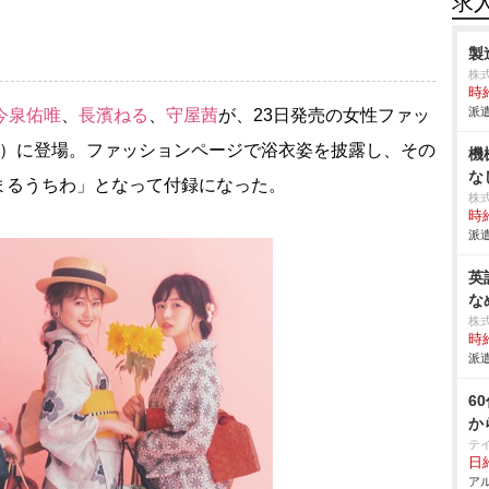
求
製
株
時給
派遣
今泉佑唯
、
長濱ねる
、
守屋茜
が、23日発売の女性ファッ
学館）に登場。ファッションページで浴衣姿を披露し、その
機
な
まるうちわ」となって付録になった。
株
時給
派遣
英
な
株
時給
派遣
6
か
テ
日給
アル