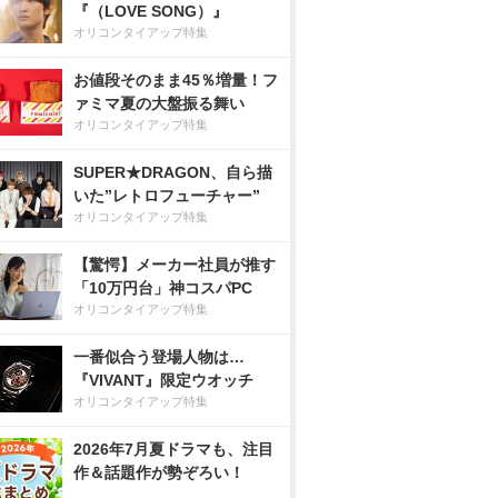
『（LOVE SONG）』
オリコンタイアップ特集
お値段そのまま45％増量！フ
ァミマ夏の大盤振る舞い
オリコンタイアップ特集
SUPER★DRAGON、自ら描
いた”レトロフューチャー”
オリコンタイアップ特集
【驚愕】メーカー社員が推す
「10万円台」神コスパPC
オリコンタイアップ特集
一番似合う登場人物は…
『VIVANT』限定ウオッチ
オリコンタイアップ特集
2026年7月夏ドラマも、注目
作＆話題作が勢ぞろい！