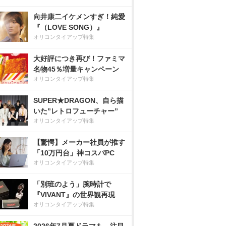
向井康二イケメンすぎ！純愛
『（LOVE SONG）』
オリコンタイアップ特集
大好評につき再び！ファミマ
名物45％増量キャンペーン
オリコンタイアップ特集
SUPER★DRAGON、自ら描
いた”レトロフューチャー”
オリコンタイアップ特集
【驚愕】メーカー社員が推す
「10万円台」神コスパPC
オリコンタイアップ特集
「別班のよう」腕時計で
『VIVANT』の世界観再現
オリコンタイアップ特集