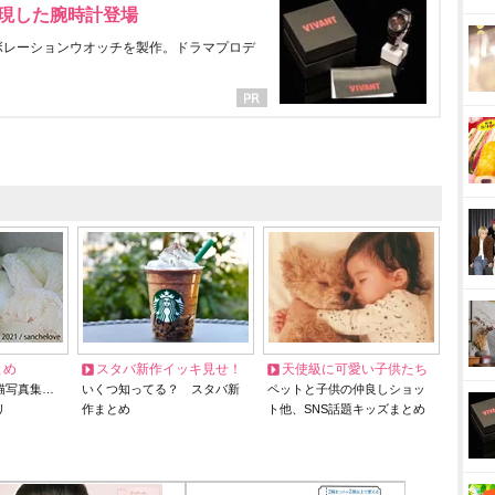
表現した腕時計登場
ラボレーションウオッチを製作。ドラマプロデ
とめ
スタバ新作イッキ見せ！
天使級に可愛い子供たち
猫写真集…
いくつ知ってる？ スタバ新
ペットと子供の仲良しショッ
リ
作まとめ
ト他、SNS話題キッズまとめ