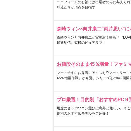
ユニフォームの右袖には出場者のみに与えられ
球児たちが頂点を目指す
森崎ウィン×向井康二“両片思い”
森崎ウィンと向井康二がW主演！映画『（LOVE S
最速配信。究極のピュアラブ！
お値段そのまま45％増量！ファミ
ファミチキにお弁当にアイスも!?ファミリーマ
45％増量作戦」が今夏、シリーズ初の年2回開
プロ厳選！目的別「おすすめPC９
用途に合うパソコン選びは意外と難しい。そこ
途別のおすすめモデルをご紹介！