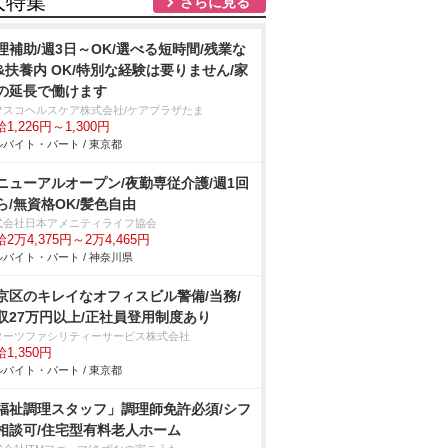
人特集
さらに見る
理補助/週3日～OK/選べる短時間/残業な
&扶養内 OK/特別な経験は要りません/家
の延長で働けます
フスコヘルスケア株式会社/ケアプラザたま
1,226円～1,300円
バイト・パート / 東京都
ニューアルオープン/夜勤専従介護/週1回
ら/無資格OK/髪色自由
式会社日本アメニティライフ協会
2万4,375円～2万4,465円
バイト・パート / 神奈川県
京区のキレイなオフィスビル警備/当務/
収27万円以上/正社員登用制度あり
ターツファシリティーサービス株式会社
1,350円
バイト・パート / 東京都
福祉調理スタッフ」調理師免許必須/シフ
相談可/住宅型有料老人ホーム