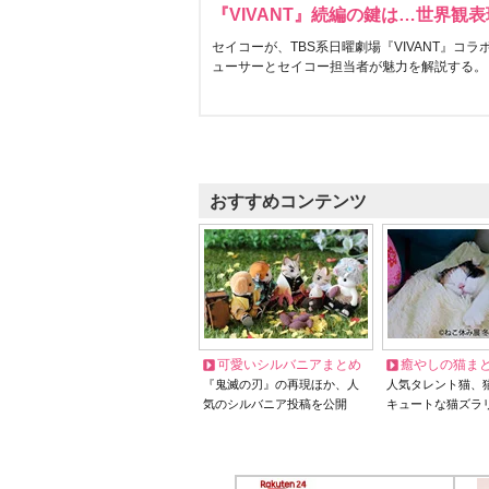
『VIVANT』続編の鍵は…世界観
セイコーが、TBS系日曜劇場『VIVANT』コ
ューサーとセイコー担当者が魅力を解説する。
おすすめコンテンツ
可愛いシルバニアまとめ
癒やしの猫ま
『鬼滅の刃』の再現ほか、人
人気タレント猫、
気のシルバニア投稿を公開
キュートな猫ズラ