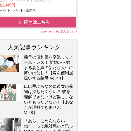
式会社ITMファーマ/きずなの家こうた
1,140円
バイト・パート / 愛知県
続きはこちら
sponsored by 求人ボックス
人気記事ランキング
義母の便利屋を卒業してノ
ーストレス！ 離婚から始
まる妻と娘の新たな人生に
悔いはなし！【嫁を便利屋
扱いする義母 Vol.44】
ほぼ手ぶらなのに彼女の荷
物は持ちたくない？ 彼を
理解できないけど楽しまな
いともったいない！【あな
たが理解できません
Vol.8】
「あら、ごめんなさい
ね？」って絶対悪いと思っ