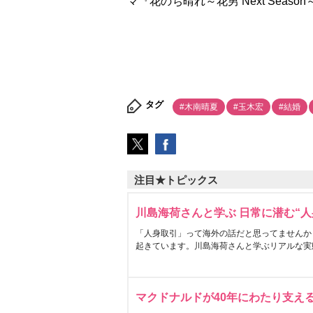
マ『花のち晴れ～花男 Next Seas
タグ
#木南晴夏
#玉木宏
#結婚
注目★トピックス
川島海荷さんと学ぶ 日常に潜む“人
「人身取引」って海外の話だと思ってませんか
起きています。川島海荷さんと学ぶリアルな実
マクドナルドが40年にわたり支え