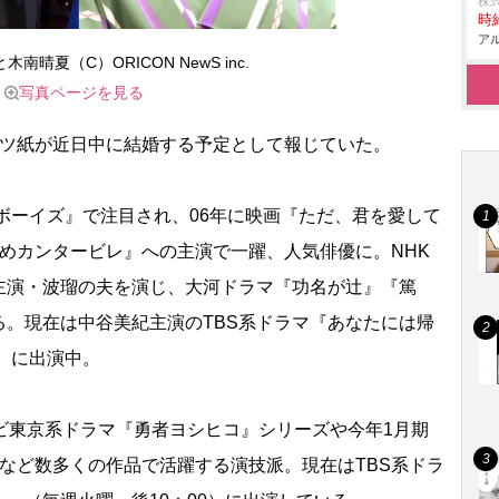
株
時給
アル
南晴夏（C）ORICON NewS inc.
写真ページを見る
ツ紙が近日中に結婚する予定として報じていた。
ボーイズ』で注目され、06年に映画『ただ、君を愛して
めカンタービレ』への主演で一躍、人気俳優に。NHK
主演・波瑠の夫を演じ、大河ドラマ『功名が辻』『篤
。現在は中谷美紀主演のTBS系ドラマ『あなたには帰
0）に出演中。
ビ東京系ドラマ『勇者ヨシヒコ』シリーズや今年1月期
など数多くの作品で活躍する演技派。現在はTBS系ドラ