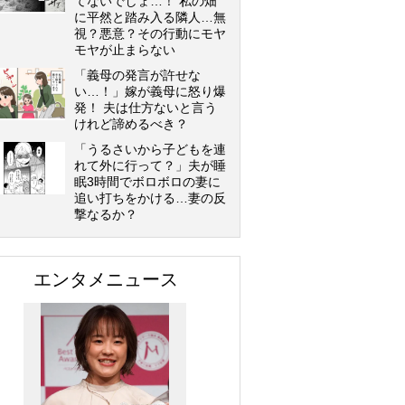
てないでしょ…！ 私の畑
に平然と踏み入る隣人…無
視？悪意？その行動にモヤ
モヤが止まらない
「義母の発言が許せな
い…！」嫁が義母に怒り爆
発！ 夫は仕方ないと言う
けれど諦めるべき？
「うるさいから子どもを連
れて外に行って？」夫が睡
眠3時間でボロボロの妻に
追い打ちをかける…妻の反
撃なるか？
エンタメニュース