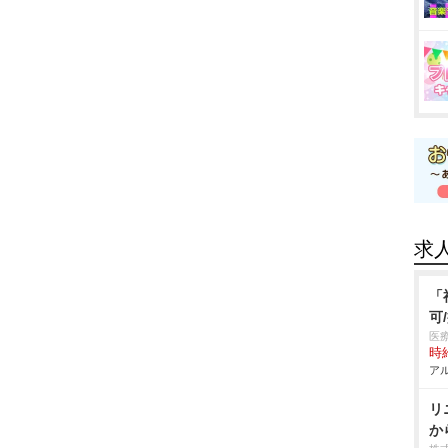
求
「
可
医
時給
アル
リ
か