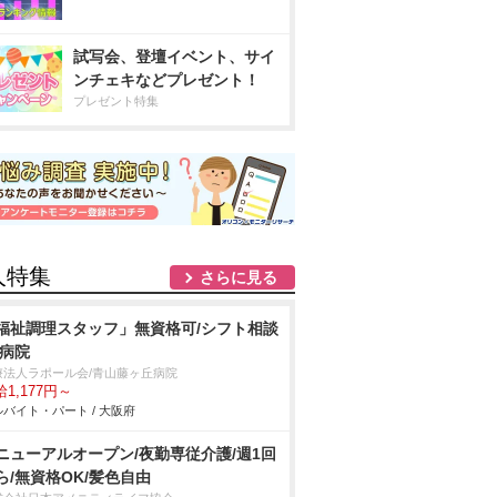
試写会、登壇イベント、サイ
ンチェキなどプレゼント！
プレゼント特集
人特集
さらに見る
福祉調理スタッフ」無資格可/シフト相談
/病院
療法人ラポール会/青山藤ヶ丘病院
1,177円～
バイト・パート / 大阪府
ニューアルオープン/夜勤専従介護/週1回
ら/無資格OK/髪色自由