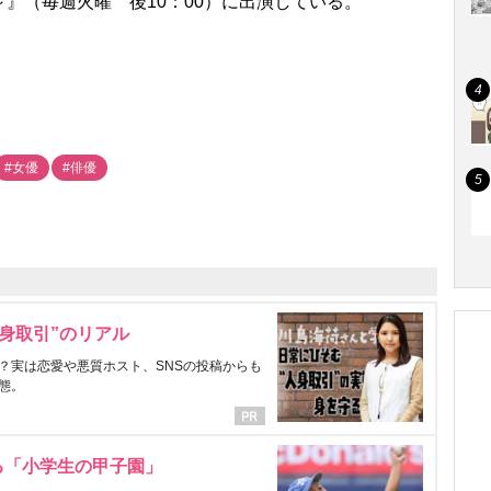
on～』（毎週火曜 後10：00）に出演している。
#女優
#俳優
身取引”のリアル
？実は恋愛や悪質ホスト、SNSの投稿からも
態。
る「小学生の甲子園」