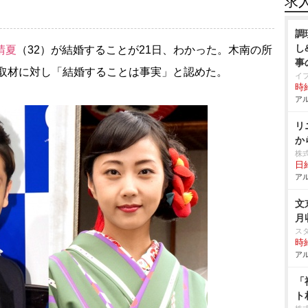
求
調
し
晴夏
（32）が結婚することが21日、わかった。木南の所
事
Sの取材に対し「結婚することは事実」と認めた。
イ
時給
アル
リ
か
株
日給
アル
文
月
ス
時給
アル
「
ト