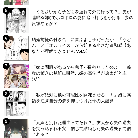
「うるさいから子どもを連れて外に行って？」夫が
睡眠3時間でボロボロの妻に追い打ちをかける…妻の
反撃なるか？
結婚前提の付き合いに喜ぶよし子だったが…「うど
ん」と「オムライス」から始まる小さな違和感【あ
なたが理解できません Vol.5】
「嫁に問題があるから息子が目移りしたのよ！」義
母の驚きの見解に唖然…嫁の高学歴が原因だと主
張!?
「私が絶対に娘の可能性を開花させる…！」娘に高
額を注ぎ自分の夢を押しつけた母の大誤算
「元嫁と別れた理由ってそれ？」友人から夫の過去
を突っ込まれ不安…信じて結婚した夫の過去まで信
じれる？