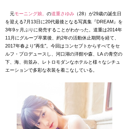
元
モーニング娘。
の
道重さゆみ
（28）が29歳の誕生日
を迎える7月13日に20代最後となる写真集『DREAM』を
3年9ヶ月ぶりに発売することがわかった。道重は2014年
11月にグループ卒業後、約2年の活動休止期間を経て、
2017年春より“再生”。今回はコンセプトからすべてをセ
ルフ・プロデュースし、河口湖の洋館や森、LA の青空の
下、海、街並み、レトロモダンなホテルと様々なシチュ
エーションで多彩な衣装を着こなしている。