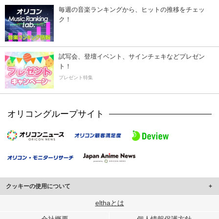
毎週の音楽ランキングから、ヒットの推移をチェッ
ク！
試写会、登壇イベント、サインチェキなどプレゼン
ト！
プレゼント特集
オリコングループサイト
クッキーの使用について
このサイトでは Cookie を使用して、ユーザーに合わせたコンテンツや広告の
elthaとは
表示、ソーシャル メディア機能の提供、広告の表示回数やクリック数の測定を