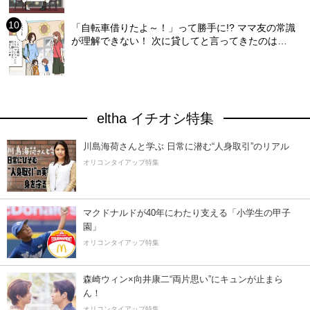
「自転車借りたよ～！」って勝手に!? ママ友の常識
が理解できない！ 次に貸してと言ってきたのは…
eltha イチオシ特集
川島海荷さんと学ぶ 日常に潜む“人身取引”のリアル
オリコンタイアップ特集
マクドナルドが40年にわたり支える「小学生の甲子
園」
オリコンタイアップ特集
森崎ウィン×向井康二“両片思い”にキュンが止まら
ん！
オリコンタイアップ特集