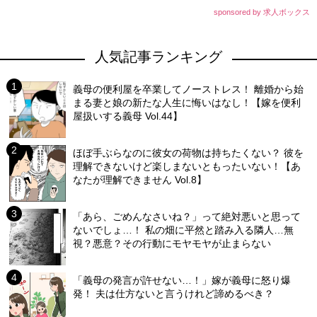
sponsored by 求人ボックス
人気記事ランキング
義母の便利屋を卒業してノーストレス！ 離婚から始
まる妻と娘の新たな人生に悔いはなし！【嫁を便利
屋扱いする義母 Vol.44】
ほぼ手ぶらなのに彼女の荷物は持ちたくない？ 彼を
理解できないけど楽しまないともったいない！【あ
なたが理解できません Vol.8】
「あら、ごめんなさいね？」って絶対悪いと思って
ないでしょ…！ 私の畑に平然と踏み入る隣人…無
視？悪意？その行動にモヤモヤが止まらない
「義母の発言が許せない…！」嫁が義母に怒り爆
発！ 夫は仕方ないと言うけれど諦めるべき？