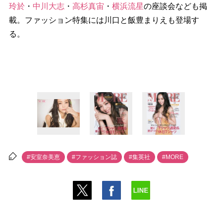
玲於
・
中川大志
・
高杉真宙
・
横浜流星
の座談会なども掲
載。ファッション特集には川口と飯豊まりえも登場す
る。
#安室奈美恵
#ファッション誌
#集英社
#MORE