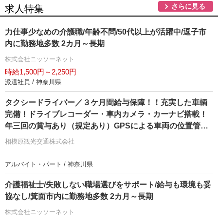
さらに見る
求人特集
力仕事少なめの介護職/年齢不問/50代以上が活躍中/逗子市
内に勤務地多数 2カ月～長期
株式会社ニッソーネット
時給1,500円～2,250円
派遣社員 / 神奈川県
タクシードライバー／３ケ月間給与保障！！充実した車輌
完備！ドライブレコーダー・車内カメラ・カーナビ搭載！
年三回の賞与あり（規定あり）GPSによる車両の位置管理
で迅速に配車致します徹底洗車でいつでも綺麗な車輌！！
相模原観光交通株式会社
接客業の経験者や丁寧に運転のできる方であれば年齢気に
せずに採用可能！！
アルバイト・パート / 神奈川県
介護福祉士/失敗しない職場選びをサポート/給与も環境も妥
協なし/箕面市内に勤務地多数 2カ月～長期
株式会社ニッソーネット