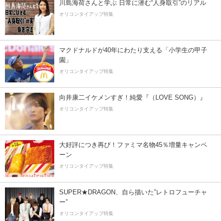
川島海荷さんと学ぶ 日常に潜む“人身取引”のリアル
オリコンタイアップ特集
マクドナルドが40年にわたり支える「小学生の甲子
園」
オリコンタイアップ特集
向井康二イケメンすぎ！純愛『（LOVE SONG）』
オリコンタイアップ特集
大好評につき再び！ファミマ名物45％増量キャンペ
ーン
オリコンタイアップ特集
SUPER★DRAGON、自ら描いた”レトロフューチャ
ー”
オリコンタイアップ特集