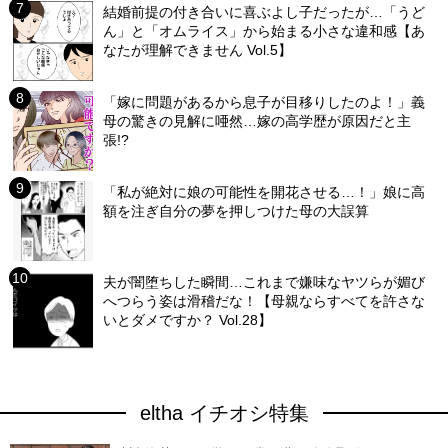
結婚前提の付き合いに喜ぶよし子だったが…「うど
ん」と「オムライス」から始まる小さな違和感【あ
なたが理解できません Vol.5】
「嫁に問題があるから息子が目移りしたのよ！」義
母の驚きの見解に唖然…嫁の高学歴が原因だと主
張!?
「私が絶対に娘の可能性を開花させる…！」娘に高
額を注ぎ自分の夢を押しつけた母の大誤算
夫が闇堕ちした瞬間…これまで嫌味なヤツらが媚び
へつらう姿は滑稽だな！【母親ならすべてを許さな
いとダメですか？ Vol.28】
eltha イチオシ特集