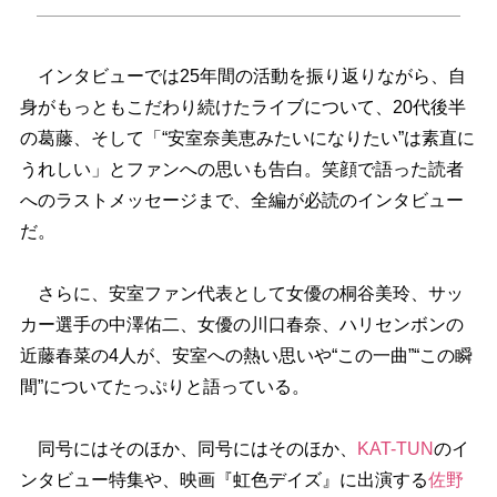
インタビューでは25年間の活動を振り返りながら、自
身がもっともこだわり続けたライブについて、20代後半
の葛藤、そして「“安室奈美恵みたいになりたい”は素直に
うれしい」とファンへの思いも告白。笑顔で語った読者
へのラストメッセージまで、全編が必読のインタビュー
だ。
さらに、安室ファン代表として女優の桐谷美玲、サッ
カー選手の中澤佑二、女優の川口春奈、ハリセンボンの
近藤春菜の4人が、安室への熱い思いや“この一曲”“この瞬
間”についてたっぷりと語っている。
同号にはそのほか、同号にはそのほか、
KAT-TUN
のイ
ンタビュー特集や、映画『虹色デイズ』に出演する
佐野