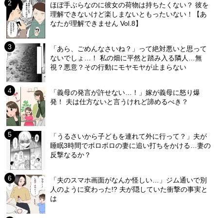
ほぼ手ぶらなのに彼女の荷物は持ちたくない？ 彼を
理解できないけど楽しまないともったいない！【あ
なたが理解できません Vol.8】
「あら、ごめんなさいね？」って絶対悪いと思って
ないでしょ…！ 私の畑に平然と踏み入る隣人…無
視？悪意？その行動にモヤモヤが止まらない
「義母の発言が許せない…！」嫁が義母に怒り爆
発！ 夫は仕方ないと言うけれど諦めるべき？
「うるさいから子どもを連れて外に行って？」夫が
睡眠3時間でボロボロの妻に追い打ちをかける…妻の
反撃なるか？
「夫のスマホ画面がなんか怪しい…」ジム通いで別
人のように変わった!? 夫が隠していた衝撃の事実と
は