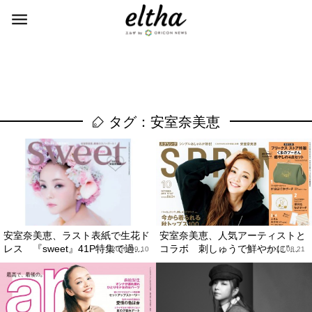
タグ：安室奈美恵
安室奈美恵、ラスト表紙で生花ド
安室奈美恵、人気アーティストと
レス 『sweet』41P特集で過...
コラボ 刺しゅうで鮮やかに“...
2018.09.10
2018.08.21