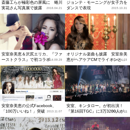
斎藤工らが極彩色の屏風に 蜷川
ジョンテ・モーニングが女子力を
実花さん写真展で披露
ダンスで表現
2016.04.21
2015.10.31
安室奈美恵＆沢尻エリカ、『ファ
オリジナル楽曲も披露 安室奈美
ーストクラス』で初コラボ
恵がヘアケアCMでライオンと...
2014.09.29
2014.04.03
安室奈美恵の公式Facebook、
安室、キンタロー。が初出演！
「100万いいね！」突破
『第16回TGC』に3万3200人が...
2013.11.07
2013.03.03