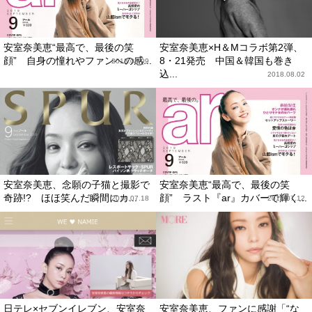
安室奈美恵“最高で、最後の笑
安室奈美恵×H＆Mコラボ第2弾、
顔” 自身の憧れやファンへの感...
8・21発売 中国＆韓国も巻き
2018.08.09
込...
2018.08.02
安室奈美恵、念願の子猫と撮影で
安室奈美恵“最高で、最後の笑
奇跡!? ほほ笑んだ瞬間にカ...
顔” ラスト『ar』カバーで輝く...
2018.07.18
2018.07.12
日テレ×セブンイレブン、安室奈
安室奈美恵、ファンに感謝「“な