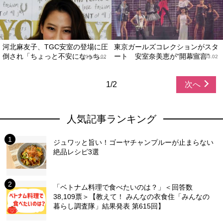
河北麻友子、TGC安室の登場に圧
東京ガールズコレクションがスタ
倒され「ちょっと不安になっち...
ート 安室奈美恵が“開幕宣言”
2013.03.02
2013.03.02
1/2
次へ
人気記事ランキング
ジュワッと旨い！ゴーヤチャンプルーが止まらない
絶品レシピ3選
「ベトナム料理で食べたいのは？」＜回答数
38,109票＞【教えて！ みんなの衣食住「みんなの
暮らし調査隊」結果発表 第615回】