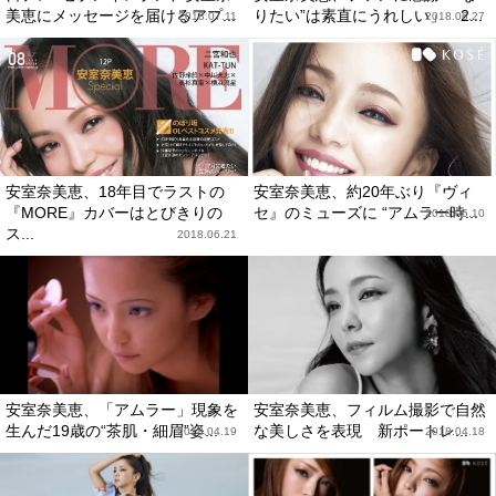
美恵にメッセージを届けるアプ...
りたい”は素直にうれしい」 2...
2018.07.11
2018.06.27
安室奈美恵、18年目でラストの
安室奈美恵、約20年ぶり『ヴィ
『MORE』カバーはとびきりの
セ』のミューズに “アムラー時...
2018.05.10
ス...
2018.06.21
安室奈美恵、「アムラー」現象を
安室奈美恵、フィルム撮影で自然
生んだ19歳の“茶肌・細眉”姿...
な美しさを表現 新ポートレ...
2018.04.19
2018.04.18