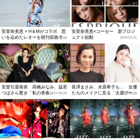
安室奈美恵 × H＆Mがコラボ 思
安室奈美恵×コーセー 新プロジ
いを込めたレターを朝刊広告で...
ェクト始動
2018.04.10
2018.03.01
安室引退発表 高橋みなみ、益若
長澤まさみ、水原希子も… 女優
つばさら驚き「私の青春」
たちのメイクに見る「太眉ブー...
2017.09.20
2016.05.29