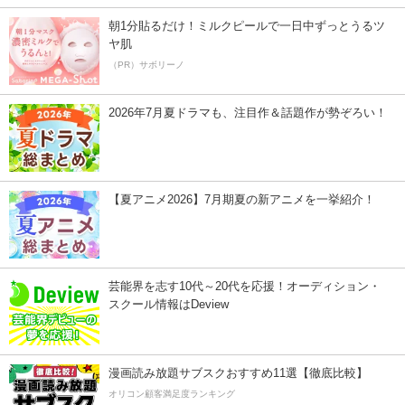
朝1分貼るだけ！ミルクピールで一日中ずっとうるツ
ヤ肌
（PR）サボリーノ
2026年7月夏ドラマも、注目作＆話題作が勢ぞろい！
【夏アニメ2026】7月期夏の新アニメを一挙紹介！
芸能界を志す10代～20代を応援！オーディション・
スクール情報はDeview
漫画読み放題サブスクおすすめ11選【徹底比較】
オリコン顧客満足度ランキング