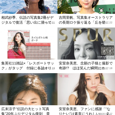
相武紗季、伝説の写真集2冊がデ
吉岡里帆、写真集オーストラリア
ジタルで復活「思い出に浸って...
の長期ロケ振り返る「丘を登...
2018.10.01
2018.07.22
集英社11雑誌×「レスポートサッ
安室奈美恵、念願の子猫と撮影で
ク」がタッグ 付録に各誌オリ...
奇跡!? ほほ笑んだ瞬間にカ...
2018.07.19
2018.07.18
広末涼子“伝説の大ヒット写真
安室奈美恵、ファンに感謝「“な
集”20年ぶりデジタル復刻 貴
りたい”は素直にうれしい」 2...
2018.06.27