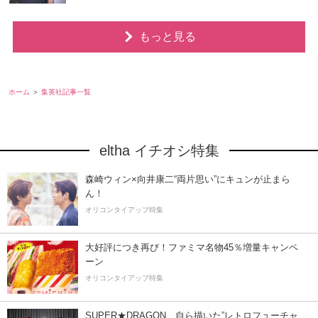
もっと見る
ホーム
集英社記事一覧
eltha イチオシ特集
森崎ウィン×向井康二“両片思い”にキュンが止まら
ん！
オリコンタイアップ特集
大好評につき再び！ファミマ名物45％増量キャンペ
ーン
オリコンタイアップ特集
SUPER★DRAGON、自ら描いた”レトロフューチャ