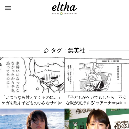
タグ：集英社
「いつもなら甘えてくるのに…」
「子どもがケガでもしたら」不安
ケガを隠す子どもの小さなサイン
な親が支持する“ツアーナース”
2021.10.30
2021.10.06