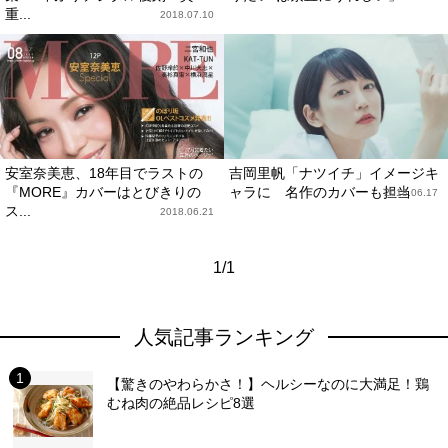
重...
2018.07.10
安室奈美恵、18年目でラストの
吉岡里帆「ナツイチ」イメージキ
『MORE』カバーはとびきりの
ャラに 名作のカバーも担当
2018.06.17
ス...
2018.06.21
1/1
人気記事ランキング
【驚きのやわらかさ！】ヘルシーなのに大満足！鶏
むね肉の絶品レシピ8選