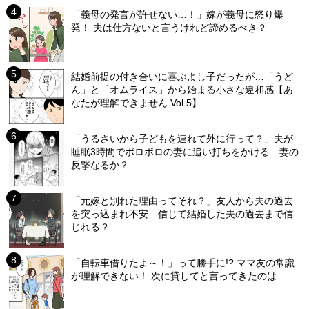
「義母の発言が許せない…！」嫁が義母に怒り爆
発！ 夫は仕方ないと言うけれど諦めるべき？
結婚前提の付き合いに喜ぶよし子だったが…「うど
ん」と「オムライス」から始まる小さな違和感【あ
なたが理解できません Vol.5】
「うるさいから子どもを連れて外に行って？」夫が
睡眠3時間でボロボロの妻に追い打ちをかける…妻の
反撃なるか？
「元嫁と別れた理由ってそれ？」友人から夫の過去
を突っ込まれ不安…信じて結婚した夫の過去まで信
じれる？
「自転車借りたよ～！」って勝手に!? ママ友の常識
が理解できない！ 次に貸してと言ってきたのは…