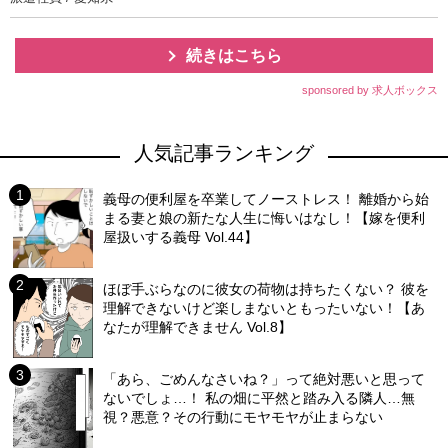
続きはこちら
sponsored by 求人ボックス
人気記事ランキング
義母の便利屋を卒業してノーストレス！ 離婚から始
まる妻と娘の新たな人生に悔いはなし！【嫁を便利
屋扱いする義母 Vol.44】
ほぼ手ぶらなのに彼女の荷物は持ちたくない？ 彼を
理解できないけど楽しまないともったいない！【あ
なたが理解できません Vol.8】
「あら、ごめんなさいね？」って絶対悪いと思って
ないでしょ…！ 私の畑に平然と踏み入る隣人…無
視？悪意？その行動にモヤモヤが止まらない