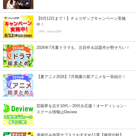
【8月12日まで！】チョコザップキャンペーン実施
中！
（PR）chocoZAP
2026年7月夏ドラマも、注目作＆話題作が勢ぞろい！
【夏アニメ2026】7月期夏の新アニメを一挙紹介！
芸能界を志す10代～20代を応援！オーディション・
スクール情報はDeview
漫画読み放題サブスクおすすめ11選【徹底比較】