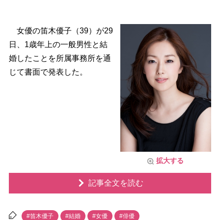
女優の笛木優子（39）が29
日、1歳年上の一般男性と結
婚したことを所属事務所を通
じて書面で発表した。
拡大する
記事全文を読む
#笛木優子
#結婚
#女優
#俳優