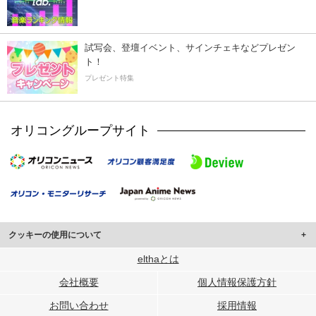
試写会、登壇イベント、サインチェキなどプレゼン
ト！
プレゼント特集
オリコングループサイト
クッキーの使用について
このサイトでは Cookie を使用して、ユーザーに合わせたコンテンツや広告の
elthaとは
表示、ソーシャル メディア機能の提供、広告の表示回数やクリック数の測定を
会社概要
個人情報保護方針
行っています。
また、ユーザーによるサイトの利用状況についても情報を収集し、ソーシャル
お問い合わせ
採用情報
メディアや広告配信、データ解析の各パートナーに提供しています。