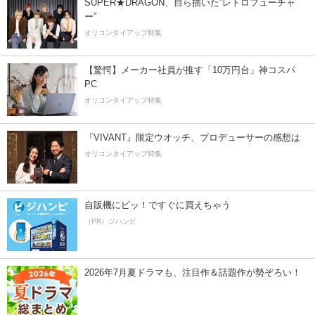
SUPER★DRAGON、自ら描いた”レトロフューチャ
ー”
オリコンタイアップ特集
【驚愕】メーカー社員が推す「10万円台」神コスパ
PC
オリコンタイアップ特集
『VIVANT』限定ウオッチ、プロデューサーの感想は
オリコンタイアップ特集
自販機にピッ！ですぐに買えちゃう
（PR）ジハンピ
2026年7月夏ドラマも、注目作＆話題作が勢ぞろい！