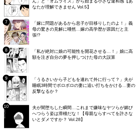
ん」と「オムライス」から始まる小さな違和感【あ
なたが理解できません Vol.5】
「嫁に問題があるから息子が目移りしたのよ！」義
母の驚きの見解に唖然…嫁の高学歴が原因だと主
張!?
「私が絶対に娘の可能性を開花させる…！」娘に高
額を注ぎ自分の夢を押しつけた母の大誤算
「うるさいから子どもを連れて外に行って？」夫が
睡眠3時間でボロボロの妻に追い打ちをかける…妻の
反撃なるか？
夫が闇堕ちした瞬間…これまで嫌味なヤツらが媚び
へつらう姿は滑稽だな！【母親ならすべてを許さな
いとダメですか？ Vol.28】