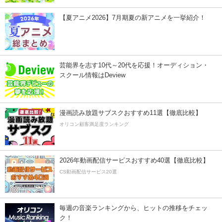
【夏アニメ2026】7月期夏の新アニメを一挙紹介！
芸能界を志す10代～20代を応援！オーディション・
スクール情報はDeview
漫画読み放題サブスクおすすめ11選【徹底比較】
オリコン顧客満足度ランキング
2026年動画配信サービスおすすめ40選【徹底比較】
CS動画配信サービス20選
毎週の音楽ランキングから、ヒットの推移をチェッ
ク！