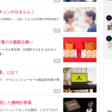
にキュンが止まらん！
ONG）』が8／５よりJ:COM STREAMで
マ夏の大盤振る舞い
ートの人気企画「お値段そのまま おかわり
催！
選」とは？
で、マウスコンピューターの製品担当者が用
表現した腕時計登場
ラボレーションウオッチを製作。ドラマプロデ
登