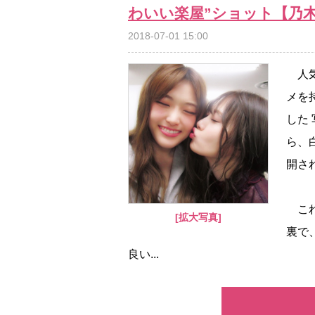
わいい楽屋”ショット【乃
2018-07-01 15:00
人気
メを
した
ら、
開さ
これ
[拡大写真]
裏で
良い...