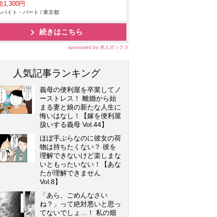
1,300円
バイト・パート / 東京都
続きはこちら
sponsored by 求人ボックス
人気記事ランキング
義母の便利屋を卒業してノ
ーストレス！ 離婚から始
まる妻と娘の新たな人生に
悔いはなし！【嫁を便利屋
扱いする義母 Vol.44】
ほぼ手ぶらなのに彼女の荷
物は持ちたくない？ 彼を
理解できないけど楽しまな
いともったいない！【あな
たが理解できません
Vol.8】
「あら、ごめんなさい
ね？」って絶対悪いと思っ
てないでしょ…！ 私の畑