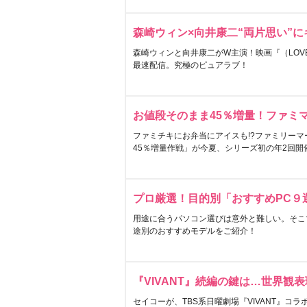
森崎ウィン×向井康二“両片思い”
森崎ウィンと向井康二がW主演！映画『（LOVE S
最速配信。究極のピュアラブ！
お値段そのまま45％増量！ファミ
ファミチキにお弁当にアイスも!?ファミリーマ
45％増量作戦」が今夏、シリーズ初の年2回開
プロ厳選！目的別「おすすめPC９
用途に合うパソコン選びは意外と難しい。そこ
途別のおすすめモデルをご紹介！
『VIVANT』続編の鍵は…世界観
セイコーが、TBS系日曜劇場『VIVANT』コ