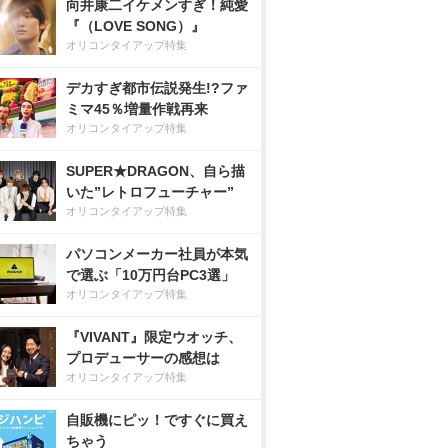
向井康二イケメンすぎ！純愛
『（LOVE SONG）』
オリコンタイアップ特集
デカすぎ都市伝説発生!?ファ
ミマ45％増量作戦再来
オリコンタイアップ特集
SUPER★DRAGON、自ら描
いた”レトロフューチャー”
オリコンタイアップ特集
パソコンメーカー社員が本気
で選ぶ「10万円台PC3選」
オリコンタイアップ特集
『VIVANT』限定ウオッチ、
プロデューサーの感想は
オリコンタイアップ特集
自販機にピッ！ですぐに買え
ちゃう