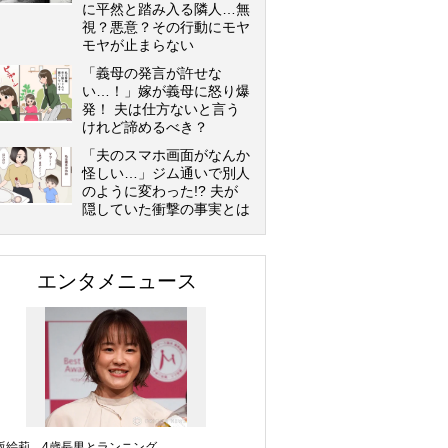
に平然と踏み入る隣人…無
視？悪意？その行動にモヤ
モヤが止まらない
「義母の発言が許せな
い…！」嫁が義母に怒り爆
発！ 夫は仕方ないと言う
けれど諦めるべき？
「夫のスマホ画面がなんか
怪しい…」ジム通いで別人
のように変わった!? 夫が
隠していた衝撃の事実とは
エンタメニュース
坂絵莉、4歳長男とランニング