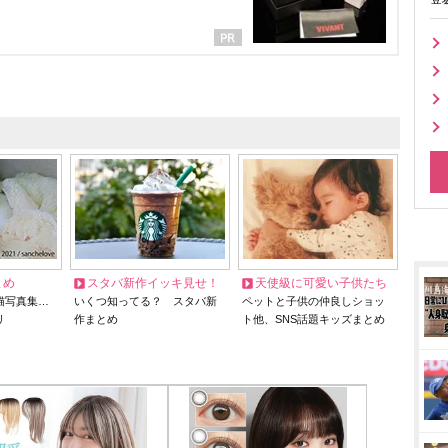
とめ
スタバ新作イッキ見せ！
天使級に可愛い子供たち
猫写真集…
いくつ知ってる？ スタバ新
ペットと子供の仲良しショッ
リ
作まとめ
ト他、SNS話題キッズまとめ