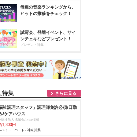
毎週の音楽ランキングから、
ヒットの推移をチェック！
試写会、登壇イベント、サイ
ンチェキなどプレゼント！
プレゼント特集
人特集
さらに見る
福祉調理スタッフ」調理師免許必須/日勤
み/ケアハウス
会福祉法人旭風会/上白根園
1,300円
バイト・パート / 神奈川県