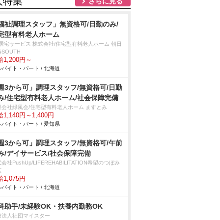
人特集
さらに見る
福祉調理スタッフ」無資格可/日勤のみ/
宅型有料老人ホーム
T居宅サービス 株式会社/住宅型有料老人ホーム 朝日
SOUTH
1,200円～
バイト・パート / 北海道
週3から可」調理スタッフ/無資格可/日勤
み/住宅型有料老人ホーム/社会保障完備
限会社緑風会/住宅型有料老人ホーム ますとみ
1,140円～1,400円
バイト・パート / 愛知県
週3から可」調理スタッフ/無資格可/午前
み/デイサービス/社会保障完備
会社PushUp/LIFEREHABILITATION希望のつぼみ
広
1,075円
バイト・パート / 北海道
科助手/未経験OK・扶養内勤務OK
療法人社団マイスター