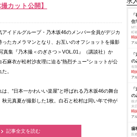
求
木撮カット公開】
「
住
M
アイドルグループ・乃木坂46のメンバー全員がデジカ
町椿
時給
持ったカメラマンとなり、お互いのオフショットを撮影
アル
 写真集『乃木撮＜のぎさつ＞VOL.01』（講談社）か
「
の
白石麻衣が松村沙友理に迫る“熱烈チュー”ショットが公
有
れた。
時給
アル
「
は、“日本一かわいい楽屋”と呼ばれる乃木坂46の舞台
の
、秋元真夏が撮影した1枚。白石と松村は同い年で仲が
株式
末
時給
アル
歯
記事全文を読む
医