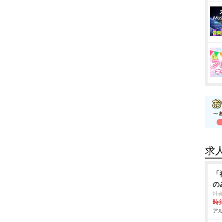
求
「
の
社
時給
アル