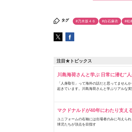
タグ
#乃木坂４６
#白石麻衣
#松
注目★トピックス
川島海荷さんと学ぶ 日常に潜む“人
「人身取引」って海外の話だと思ってませんか
起きています。川島海荷さんと学ぶリアルな実
マクドナルドが40年にわたり支え
ユニフォームの右袖には出場者のみに与えられ
球児たちが頂点を目指す