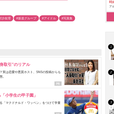
時給
アル
村沙友理
#坂道グループ
#アイドル
#写真集
身取引”のリアル
？実は恋愛や悪質ホスト、SNSの投稿からも
態。
る「小学生の甲子園」
る「マクドナルド・ワッペン」をつけて学童