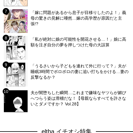
「嫁に問題があるから息子が目移りしたのよ！」義
母の驚きの見解に唖然…嫁の高学歴が原因だと主
張!?
「私が絶対に娘の可能性を開花させる…！」娘に高
額を注ぎ自分の夢を押しつけた母の大誤算
「うるさいから子どもを連れて外に行って？」夫が
睡眠3時間でボロボロの妻に追い打ちをかける…妻の
反撃なるか？
夫が闇堕ちした瞬間…これまで嫌味なヤツらが媚び
へつらう姿は滑稽だな！【母親ならすべてを許さな
いとダメですか？ Vol.28】
eltha イチオシ特集