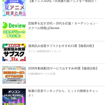
【夏アニメ2026】7月期夏の新アニメを一挙紹介！
芸能界を志す10代～20代を応援！オーディション・
スクール情報はDeview
漫画読み放題サブスクおすすめ11選【徹底比較】
オリコン顧客満足度ランキング
2026年動画配信サービスおすすめ40選【徹底比較】
CS動画配信サービス20選
毎週の音楽ランキングから、ヒットの推移をチェッ
ク！