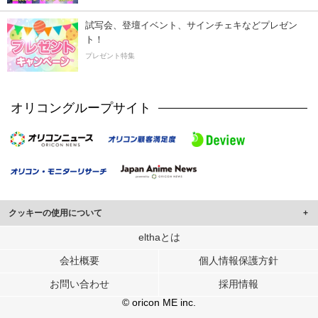
試写会、登壇イベント、サインチェキなどプレゼン
ト！
プレゼント特集
オリコングループサイト
クッキーの使用について
このサイトでは Cookie を使用して、ユーザーに合わせたコンテンツや広告の
elthaとは
表示、ソーシャル メディア機能の提供、広告の表示回数やクリック数の測定を
会社概要
個人情報保護方針
行っています。
また、ユーザーによるサイトの利用状況についても情報を収集し、ソーシャル
お問い合わせ
採用情報
メディアや広告配信、データ解析の各パートナーに提供しています。
各パートナーは、この情報とユーザーが各パートナーに提供した他の情報や、
© oricon ME inc.
ユーザーが各パートナーのサービスを使用したときに収集した他の情報を組み