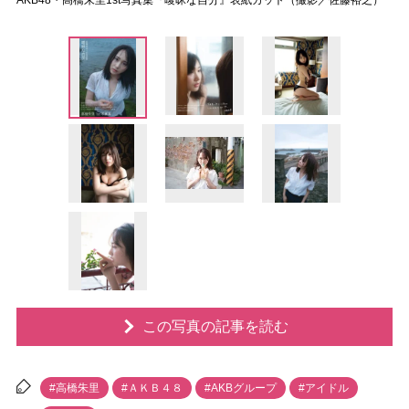
AKB48・高橋朱里1st写真集『曖昧な自分』表紙カット（撮影／佐藤裕之）
この写真の記事を読む
#高橋朱里
#ＡＫＢ４８
#AKBグループ
#アイドル