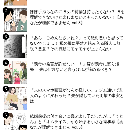
ほぼ手ぶらなのに彼女の荷物は持ちたくない？ 彼を
理解できないけど楽しまないともったいない！【あ
なたが理解できません Vol.8】
「あら、ごめんなさいね？」って絶対悪いと思って
ないでしょ…！ 私の畑に平然と踏み入る隣人…無
視？悪意？その行動にモヤモヤが止まらない
「義母の発言が許せない…！」嫁が義母に怒り爆
発！ 夫は仕方ないと言うけれど諦めるべき？
「夫のスマホ画面がなんか怪しい…」ジム通いで別
人のように変わった!? 夫が隠していた衝撃の事実と
は
結婚前提の付き合いに喜ぶよし子だったが…「うど
ん」と「オムライス」から始まる小さな違和感【あ
なたが理解できません Vol.5】