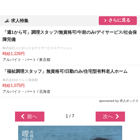
さらに見る
求人特集
「週1から可」調理スタッフ/無資格可/午前のみ/デイサービス/社会保
障完備
株式会社ぷりま/ぷりまデイサービスステーション
時給1,226円
アルバイト・パート / 東京都
「福祉調理スタッフ」無資格可/日勤のみ/住宅型有料老人ホーム
株式会社ゆうらく/遊楽館
時給1,075円
アルバイト・パート / 北海道
sponsored by 求人ボックス
1 / 7
前へ
次へ