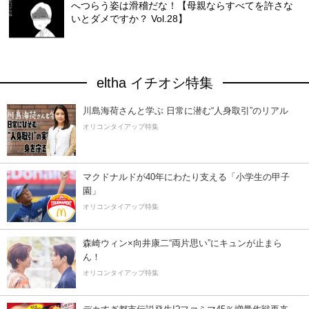
へつらう姿は滑稽だな！【母親ならすべてを許さな
いとダメですか？ Vol.28】
eltha イチオシ特集
川島海荷さんと学ぶ 日常に潜む“人身取引”のリアル
オリコンタイアップ特集
マクドナルドが40年にわたり支える「小学生の甲子
園」
オリコンタイアップ特集
森崎ウィン×向井康二“両片思い”にキュンが止まら
ん！
オリコンタイアップ特集