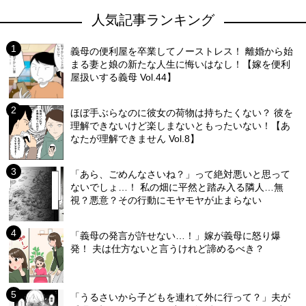
人気記事ランキング
義母の便利屋を卒業してノーストレス！ 離婚から始
まる妻と娘の新たな人生に悔いはなし！【嫁を便利
屋扱いする義母 Vol.44】
ほぼ手ぶらなのに彼女の荷物は持ちたくない？ 彼を
理解できないけど楽しまないともったいない！【あ
なたが理解できません Vol.8】
「あら、ごめんなさいね？」って絶対悪いと思って
ないでしょ…！ 私の畑に平然と踏み入る隣人…無
視？悪意？その行動にモヤモヤが止まらない
「義母の発言が許せない…！」嫁が義母に怒り爆
発！ 夫は仕方ないと言うけれど諦めるべき？
「うるさいから子どもを連れて外に行って？」夫が