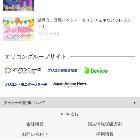
試写会、登壇イベント、サインチェキなどプレゼン
ト！
プレゼント特集
オリコングループサイト
クッキーの使用について
このサイトでは Cookie を使用して、ユーザーに合わせたコンテンツや広告の
elthaとは
表示、ソーシャル メディア機能の提供、広告の表示回数やクリック数の測定を
会社概要
個人情報保護方針
行っています。
また、ユーザーによるサイトの利用状況についても情報を収集し、ソーシャル
お問い合わせ
採用情報
メディアや広告配信、データ解析の各パートナーに提供しています。
各パートナーは、この情報とユーザーが各パートナーに提供した他の情報や、