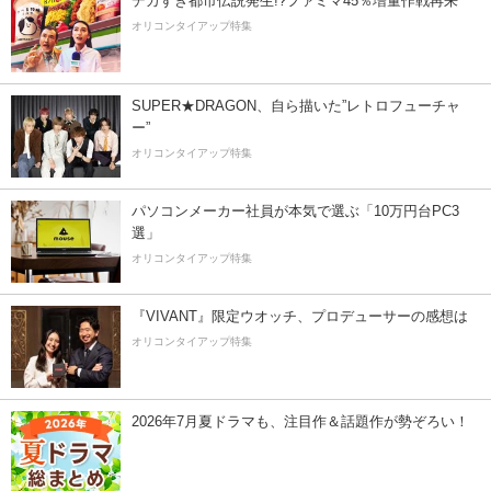
デカすぎ都市伝説発生!?ファミマ45％増量作戦再来
オリコンタイアップ特集
SUPER★DRAGON、自ら描いた”レトロフューチャ
ー”
オリコンタイアップ特集
パソコンメーカー社員が本気で選ぶ「10万円台PC3
選」
オリコンタイアップ特集
『VIVANT』限定ウオッチ、プロデューサーの感想は
オリコンタイアップ特集
2026年7月夏ドラマも、注目作＆話題作が勢ぞろい！