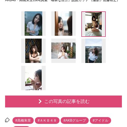
AKB48・高橋朱里1st写真集『曖昧な自分』誌面カット （撮影／佐藤裕之）
この写真の記事を読む
#高橋朱里
#ＡＫＢ４８
#AKBグループ
#アイドル