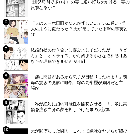
睡眠3時間でボロボロの妻に追い打ちをかける…妻の
反撃なるか？
「夫のスマホ画面がなんか怪しい…」ジム通いで別
人のように変わった!? 夫が隠していた衝撃の事実と
は
結婚前提の付き合いに喜ぶよし子だったが…「うど
ん」と「オムライス」から始まる小さな違和感【あ
なたが理解できません Vol.5】
「嫁に問題があるから息子が目移りしたのよ！」義
母の驚きの見解に唖然…嫁の高学歴が原因だと主
張!?
「私が絶対に娘の可能性を開花させる…！」娘に高
額を注ぎ自分の夢を押しつけた母の大誤算
夫が闇堕ちした瞬間…これまで嫌味なヤツらが媚び