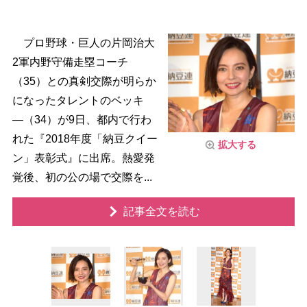
プロ野球・巨人の片岡治大
2軍内野守備走塁コーチ
（35）との真剣交際が明らか
になったタレントのベッキ
―（34）が9日、都内で行わ
れた『2018年度「納豆クイー
拡大する
ン」表彰式』に出席。熱愛発
覚後、初の公の場で交際を...
記事全文を読む