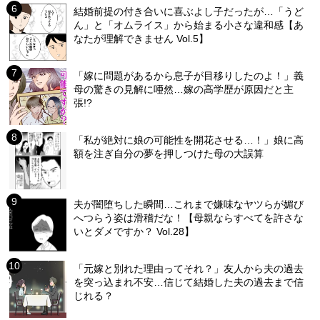
結婚前提の付き合いに喜ぶよし子だったが…「うど
ん」と「オムライス」から始まる小さな違和感【あ
なたが理解できません Vol.5】
「嫁に問題があるから息子が目移りしたのよ！」義
母の驚きの見解に唖然…嫁の高学歴が原因だと主
張!?
「私が絶対に娘の可能性を開花させる…！」娘に高
額を注ぎ自分の夢を押しつけた母の大誤算
夫が闇堕ちした瞬間…これまで嫌味なヤツらが媚び
へつらう姿は滑稽だな！【母親ならすべてを許さな
いとダメですか？ Vol.28】
「元嫁と別れた理由ってそれ？」友人から夫の過去
を突っ込まれ不安…信じて結婚した夫の過去まで信
じれる？