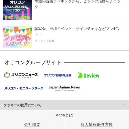
毎週の音楽ランキングから、ヒットの推移をチェッ
ク！
試写会、登壇イベント、サインチェキなどプレゼン
ト！
プレゼント特集
オリコングループサイト
クッキーの使用について
このサイトでは Cookie を使用して、ユーザーに合わせたコンテンツや広告の
elthaとは
表示、ソーシャル メディア機能の提供、広告の表示回数やクリック数の測定を
会社概要
個人情報保護方針
行っています。