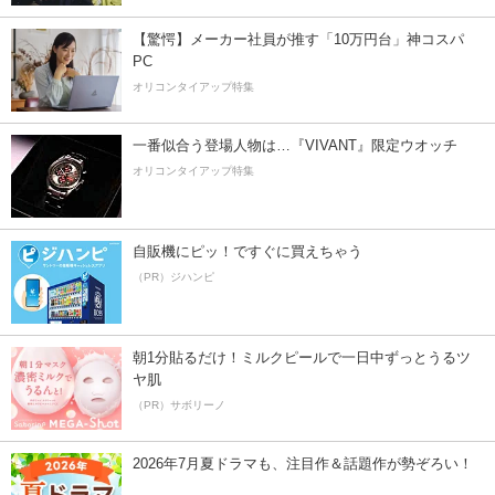
【驚愕】メーカー社員が推す「10万円台」神コスパ
PC
オリコンタイアップ特集
一番似合う登場人物は…『VIVANT』限定ウオッチ
オリコンタイアップ特集
自販機にピッ！ですぐに買えちゃう
（PR）ジハンピ
朝1分貼るだけ！ミルクピールで一日中ずっとうるツ
ヤ肌
（PR）サボリーノ
2026年7月夏ドラマも、注目作＆話題作が勢ぞろい！