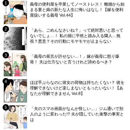
義母の便利屋を卒業してノーストレス！ 離婚から始
まる妻と娘の新たな人生に悔いはなし！【嫁を便利
屋扱いする義母 Vol.44】
「あら、ごめんなさいね？」って絶対悪いと思って
ないでしょ…！ 私の畑に平然と踏み入る隣人…無
視？悪意？その行動にモヤモヤが止まらない
「義母の発言が許せない…！」嫁が義母に怒り爆
発！ 夫は仕方ないと言うけれど諦めるべき？
ほぼ手ぶらなのに彼女の荷物は持ちたくない？ 彼を
理解できないけど楽しまないともったいない！【あ
なたが理解できません Vol.8】
「夫のスマホ画面がなんか怪しい…」ジム通いで別
人のように変わった!? 夫が隠していた衝撃の事実と
は