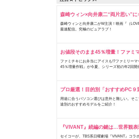
森崎ウィン×向井康二“両片思い”
森崎ウィンと向井康二がW主演！映画『（LOVE S
最速配信。究極のピュアラブ！
お値段そのまま45％増量！ファミ
ファミチキにお弁当にアイスも!?ファミリーマ
45％増量作戦」が今夏、シリーズ初の年2回開
プロ厳選！目的別「おすすめPC９
用途に合うパソコン選びは意外と難しい。そこ
途別のおすすめモデルをご紹介！
『VIVANT』続編の鍵は…世界観
セイコーが、TBS系日曜劇場『VIVANT』コ