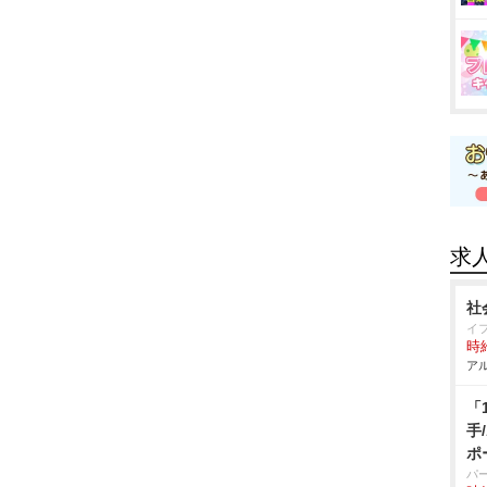
求
社
イ
時給
アル
「
手
ポ
パ