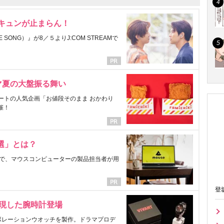
にキュンが止まらん！
ONG）』が8／５よりJ:COM STREAMで
マ夏の大盤振る舞い
ートの人気企画「お値段そのまま おかわり
催！
選」とは？
で、マウスコンピューターの製品担当者が用
登
表現した腕時計登場
ラボレーションウオッチを製作。ドラマプロデ