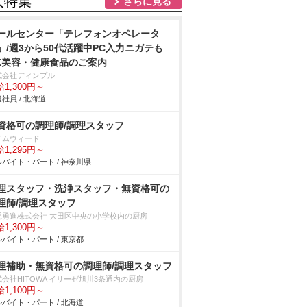
人特集
さらに見る
ールセンター「テレフォンオペレータ
」/週3から50代活躍中PC入力ニガテも
K美容・健康食品のご案内
式会社ディンプル
1,300円～
社員 / 北海道
資格可の調理師/調理スタッフ
イムウィード
1,295円～
バイト・パート / 神奈川県
理スタッフ・洗浄スタッフ・無資格可の
理師/調理スタッフ
隠勇進株式会社 大田区中央の小学校内の厨房
1,300円～
バイト・パート / 東京都
理補助・無資格可の調理師/調理スタッフ
会社HITOWA イリーゼ旭川3条通内の厨房
1,100円～
バイト・パート / 北海道