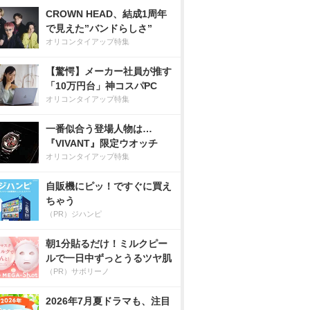
CROWN HEAD、結成1周年
で見えた”バンドらしさ”
オリコンタイアップ特集
【驚愕】メーカー社員が推す
「10万円台」神コスパPC
オリコンタイアップ特集
一番似合う登場人物は…
『VIVANT』限定ウオッチ
オリコンタイアップ特集
自販機にピッ！ですぐに買え
ちゃう
（PR）ジハンピ
朝1分貼るだけ！ミルクピー
ルで一日中ずっとうるツヤ肌
（PR）サボリーノ
2026年7月夏ドラマも、注目