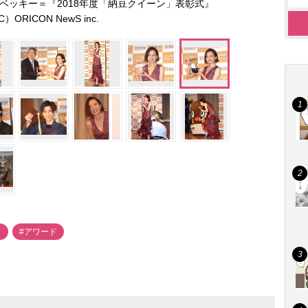
ベッキー＝『2018年度「納豆クイーン」表彰式』
）ORICON NewS inc.
ト
#アワード