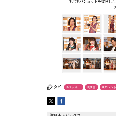
ネバネバショットを披露した
（C
タグ
#ベッキー
#動画
#タレン
注目★トピックス