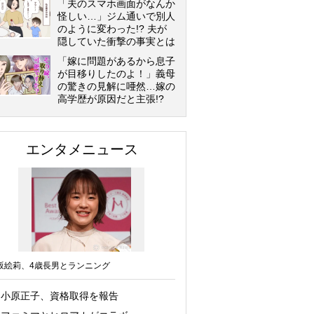
「夫のスマホ画面がなんか
怪しい…」ジム通いで別人
のように変わった!? 夫が
隠していた衝撃の事実とは
「嫁に問題があるから息子
が目移りしたのよ！」義母
の驚きの見解に唖然…嫁の
高学歴が原因だと主張!?
エンタメニュース
坂絵莉、4歳長男とランニング
小原正子、資格取得を報告