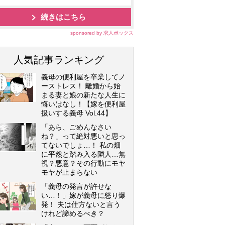
続きはこちら
sponsored by 求人ボックス
人気記事ランキング
義母の便利屋を卒業してノ
ーストレス！ 離婚から始
まる妻と娘の新たな人生に
悔いはなし！【嫁を便利屋
扱いする義母 Vol.44】
「あら、ごめんなさい
ね？」って絶対悪いと思っ
てないでしょ…！ 私の畑
に平然と踏み入る隣人…無
視？悪意？その行動にモヤ
モヤが止まらない
「義母の発言が許せな
い…！」嫁が義母に怒り爆
発！ 夫は仕方ないと言う
けれど諦めるべき？