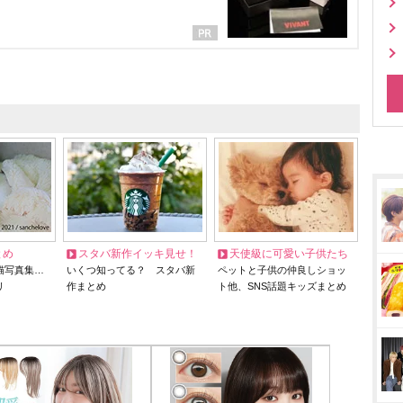
とめ
スタバ新作イッキ見せ！
天使級に可愛い子供たち
猫写真集…
いくつ知ってる？ スタバ新
ペットと子供の仲良しショッ
リ
作まとめ
ト他、SNS話題キッズまとめ