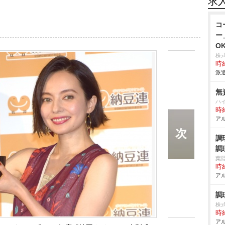
求
コ
ー
O
株
時給
派遣
無
ハ
時給
アル
調
調
葉
時給
アル
調
株式
時給
アル