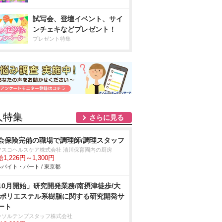
試写会、登壇イベント、サイ
ンチェキなどプレゼント！
プレゼント特集
人特集
さらに見る
会保険完備の職場で調理師/調理スタッフ
フスコヘルスケア株式会社 清川保育園内の厨房
1,226円～1,300円
バイト・パート / 東京都
10月開始」研究開発業務/南摂津徒歩/大
/ポリエステル系樹脂に関する研究開発サ
ート
ーソルテンプスタッフ株式会社