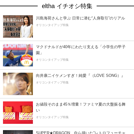
eltha イチオシ特集
川島海荷さんと学ぶ 日常に潜む“人身取引”のリアル
オリコンタイアップ特集
マクドナルドが40年にわたり支える「小学生の甲子
園」
オリコンタイアップ特集
向井康二イケメンすぎ！純愛『（LOVE SONG）』
オリコンタイアップ特集
お値段そのまま45％増量！ファミマ夏の大盤振る舞
い
オリコンタイアップ特集
SUPER★DRAGON、自ら描いた”レトロフューチャ