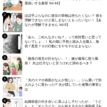
屋扱いする義母 Vol.44】
ほぼ手ぶらなのに彼女の荷物は持ちたくない？ 彼を
理解できないけど楽しまないともったいない！【あ
なたが理解できません Vol.8】
「あら、ごめんなさいね？」って絶対悪いと思って
ないでしょ…！ 私の畑に平然と踏み入る隣人…無
視？悪意？その行動にモヤモヤが止まらない
「義母の発言が許せない…！」嫁が義母に怒り爆
発！ 夫は仕方ないと言うけれど諦めるべき？
「夫のスマホ画面がなんか怪しい…」ジム通いで別
人のように変わった!? 夫が隠していた衝撃の事実と
は
結婚前提の付き合いに喜ぶよし子だったが…「うど
ん」と「オムライス」から始まる小さな違和感【あ