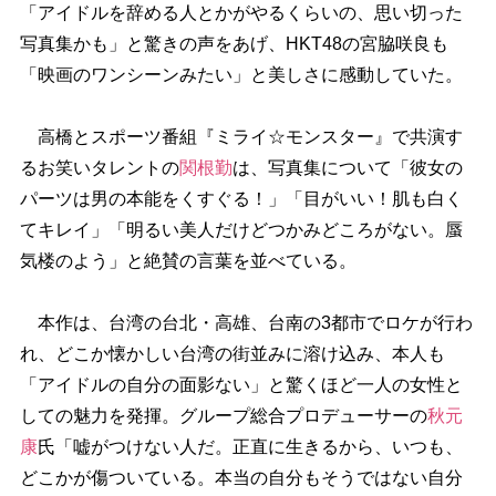
「アイドルを辞める人とかがやるくらいの、思い切った
写真集かも」と驚きの声をあげ、HKT48の宮脇咲良も
「映画のワンシーンみたい」と美しさに感動していた。
高橋とスポーツ番組『ミライ☆モンスター』で共演す
るお笑いタレントの
関根勤
は、写真集について「彼女の
パーツは男の本能をくすぐる！」「目がいい！肌も白く
てキレイ」「明るい美人だけどつかみどころがない。蜃
気楼のよう」と絶賛の言葉を並べている。
本作は、台湾の台北・高雄、台南の3都市でロケが行わ
れ、どこか懐かしい台湾の街並みに溶け込み、本人も
「アイドルの自分の面影ない」と驚くほど一人の女性と
しての魅力を発揮。グループ総合プロデューサーの
秋元
康
氏「嘘がつけない人だ。正直に生きるから、いつも、
どこかが傷ついている。本当の自分もそうではない自分