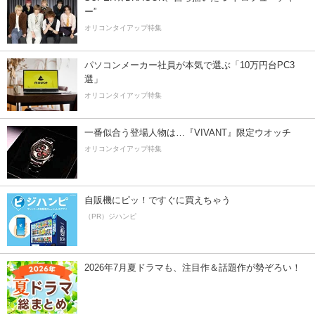
ー”
オリコンタイアップ特集
パソコンメーカー社員が本気で選ぶ「10万円台PC3
選」
オリコンタイアップ特集
一番似合う登場人物は…『VIVANT』限定ウオッチ
オリコンタイアップ特集
自販機にピッ！ですぐに買えちゃう
（PR）ジハンピ
2026年7月夏ドラマも、注目作＆話題作が勢ぞろい！