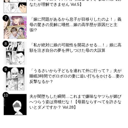
なたが理解できません Vol.5】
「嫁に問題があるから息子が目移りしたのよ！」義
母の驚きの見解に唖然…嫁の高学歴が原因だと主
張!?
「私が絶対に娘の可能性を開花させる…！」娘に高
額を注ぎ自分の夢を押しつけた母の大誤算
「うるさいから子どもを連れて外に行って？」夫が
睡眠3時間でボロボロの妻に追い打ちをかける…妻の
反撃なるか？
夫が闇堕ちした瞬間…これまで嫌味なヤツらが媚び
へつらう姿は滑稽だな！【母親ならすべてを許さな
いとダメですか？ Vol.28】