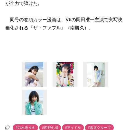
が全力で弾けた。
同号の巻頭カラー漫画は、V6の岡田准一主演で実写映
画化される『ザ・ファブル』（南勝久）。
#乃木坂４６
#西野七瀬
#アイドル
#坂道グループ