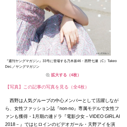
『週刊ヤングマガジン』33号に登場する乃木坂46・西野七瀬（C）Takeo
Dec.／ヤングマガジン
拡大する（4枚）
【写真】この記事の写真を見る（全4枚）
西野は人気グループの中心メンバーとして活躍しなが
ら、女性ファッション誌『non-no』専属モデルで女性フ
ァンも獲得・1月期の連ドラ『電影少女－VIDEO GIRL AI
2018－』ではヒロインのビデオガール・天野アイを演