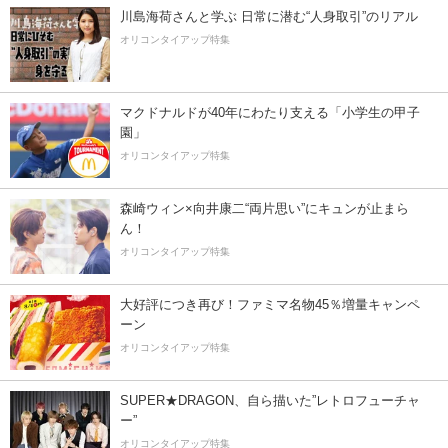
川島海荷さんと学ぶ 日常に潜む“人身取引”のリアル
オリコンタイアップ特集
マクドナルドが40年にわたり支える「小学生の甲子
園」
オリコンタイアップ特集
森崎ウィン×向井康二“両片思い”にキュンが止まら
ん！
オリコンタイアップ特集
大好評につき再び！ファミマ名物45％増量キャンペ
ーン
オリコンタイアップ特集
SUPER★DRAGON、自ら描いた”レトロフューチャ
ー”
オリコンタイアップ特集