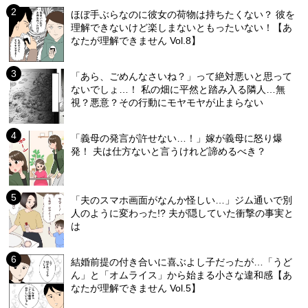
ほぼ手ぶらなのに彼女の荷物は持ちたくない？ 彼を
理解できないけど楽しまないともったいない！【あ
なたが理解できません Vol.8】
「あら、ごめんなさいね？」って絶対悪いと思って
ないでしょ…！ 私の畑に平然と踏み入る隣人…無
視？悪意？その行動にモヤモヤが止まらない
「義母の発言が許せない…！」嫁が義母に怒り爆
発！ 夫は仕方ないと言うけれど諦めるべき？
「夫のスマホ画面がなんか怪しい…」ジム通いで別
人のように変わった!? 夫が隠していた衝撃の事実と
は
結婚前提の付き合いに喜ぶよし子だったが…「うど
ん」と「オムライス」から始まる小さな違和感【あ
なたが理解できません Vol.5】