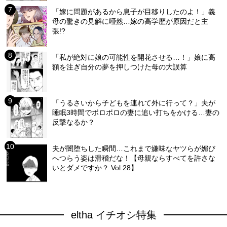
「嫁に問題があるから息子が目移りしたのよ！」義
母の驚きの見解に唖然…嫁の高学歴が原因だと主
張!?
「私が絶対に娘の可能性を開花させる…！」娘に高
額を注ぎ自分の夢を押しつけた母の大誤算
「うるさいから子どもを連れて外に行って？」夫が
睡眠3時間でボロボロの妻に追い打ちをかける…妻の
反撃なるか？
夫が闇堕ちした瞬間…これまで嫌味なヤツらが媚び
へつらう姿は滑稽だな！【母親ならすべてを許さな
いとダメですか？ Vol.28】
eltha イチオシ特集