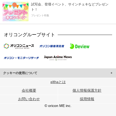
試写会、登壇イベント、サインチェキなどプレゼン
ト！
プレゼント特集
オリコングループサイト
クッキーの使用について
このサイトでは Cookie を使用して、ユーザーに合わせたコンテンツや広告の
elthaとは
表示、ソーシャル メディア機能の提供、広告の表示回数やクリック数の測定を
会社概要
個人情報保護方針
行っています。
また、ユーザーによるサイトの利用状況についても情報を収集し、ソーシャル
お問い合わせ
採用情報
メディアや広告配信、データ解析の各パートナーに提供しています。
各パートナーは、この情報とユーザーが各パートナーに提供した他の情報や、
© oricon ME inc.
ユーザーが各パートナーのサービスを使用したときに収集した他の情報を組み
合わせて使用することがあります。