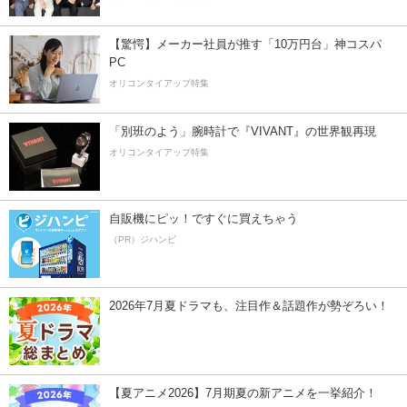
【驚愕】メーカー社員が推す「10万円台」神コスパ
PC
オリコンタイアップ特集
「別班のよう」腕時計で『VIVANT』の世界観再現
オリコンタイアップ特集
自販機にピッ！ですぐに買えちゃう
（PR）ジハンピ
2026年7月夏ドラマも、注目作＆話題作が勢ぞろい！
【夏アニメ2026】7月期夏の新アニメを一挙紹介！