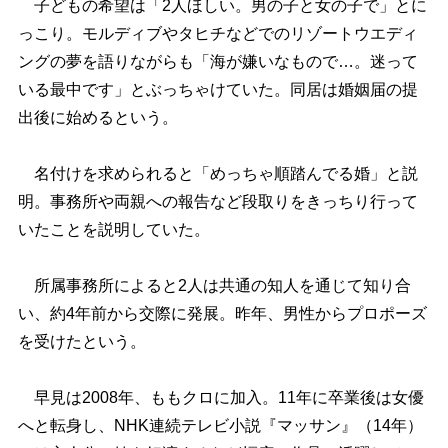
子どもの希望は「2人ほしい。男の子と女の子で」とに
っこり。モルディブやタヒチなどでのリゾートウエディ
ングの夢を語りながらも「海が嫌いなもので…。迷って
いる最中です」とぶっちゃけていた。同居は婚姻届の提
出後に始めるという。
名付けを求められると「めっちゃ順踏んでる婚」と説
明。事務所や両親への報告など段取りをきっちり行って
いたことを説明していた。
所属事務所によると2人は共通の知人を通じて知り合
い、約4年前から交際に発展。昨年、男性からプロポーズ
を受けたという。
早見は2008年、ももクロに加入。11年に卒業後は女優
へと転身し、NHK連続テレビ小説『マッサン』（14年）