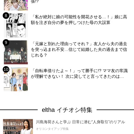
張!?
「私が絶対に娘の可能性を開花させる…！」娘に高
額を注ぎ自分の夢を押しつけた母の大誤算
「元嫁と別れた理由ってそれ？」友人から夫の過去
を突っ込まれ不安…信じて結婚した夫の過去まで信
じれる？
「自転車借りたよ～！」って勝手に!? ママ友の常識
が理解できない！ 次に貸してと言ってきたのは…
eltha イチオシ特集
川島海荷さんと学ぶ 日常に潜む“人身取引”のリアル
オリコンタイアップ特集