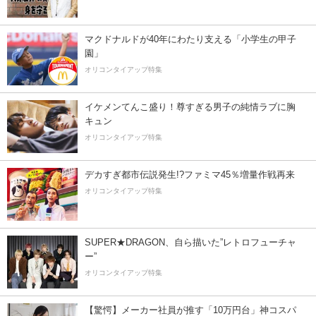
マクドナルドが40年にわたり支える「小学生の甲子
園」
オリコンタイアップ特集
イケメンてんこ盛り！尊すぎる男子の純情ラブに胸
キュン
オリコンタイアップ特集
デカすぎ都市伝説発生!?ファミマ45％増量作戦再来
オリコンタイアップ特集
SUPER★DRAGON、自ら描いた”レトロフューチャ
ー”
オリコンタイアップ特集
【驚愕】メーカー社員が推す「10万円台」神コスパ