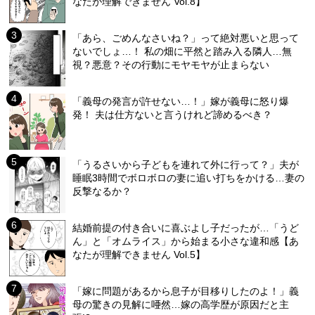
なたが理解できません Vol.8】
「あら、ごめんなさいね？」って絶対悪いと思って
ないでしょ…！ 私の畑に平然と踏み入る隣人…無
視？悪意？その行動にモヤモヤが止まらない
「義母の発言が許せない…！」嫁が義母に怒り爆
発！ 夫は仕方ないと言うけれど諦めるべき？
「うるさいから子どもを連れて外に行って？」夫が
睡眠3時間でボロボロの妻に追い打ちをかける…妻の
反撃なるか？
結婚前提の付き合いに喜ぶよし子だったが…「うど
ん」と「オムライス」から始まる小さな違和感【あ
なたが理解できません Vol.5】
「嫁に問題があるから息子が目移りしたのよ！」義
母の驚きの見解に唖然…嫁の高学歴が原因だと主