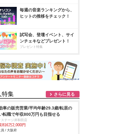
毎週の音楽ランキングから、
ヒットの推移をチェック！
試写会、登壇イベント、サイ
ンチェキなどプレゼント！
プレゼント特集
人特集
さらに見る
動車の販売営業/平均年齢29.3歳/転居の
い転職で年収800万円も目指せる
クステージ岸和田店
816万2,000円
員 / 大阪府