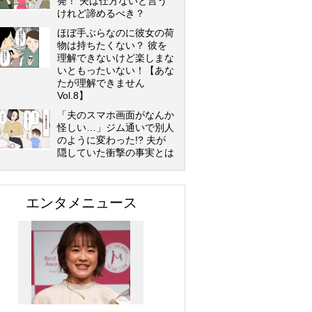
発！ 夫は仕方ないと言う
けれど諦めるべき？
ほぼ手ぶらなのに彼女の荷
物は持ちたくない？ 彼を
理解できないけど楽しまな
いともったいない！【あな
たが理解できません
Vol.8】
「夫のスマホ画面がなんか
怪しい…」ジム通いで別人
のように変わった!? 夫が
隠していた衝撃の事実とは
エンタメニュース