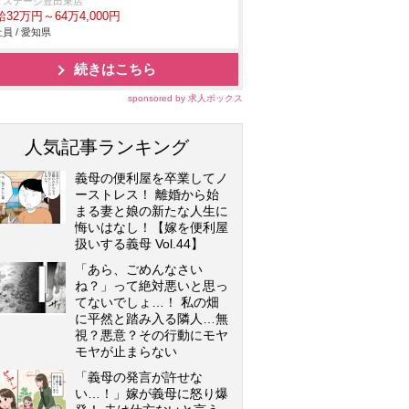
クステージ豊田東店
32万円～64万4,000円
員 / 愛知県
続きはこちら
sponsored by 求人ボックス
人気記事ランキング
義母の便利屋を卒業してノ
ーストレス！ 離婚から始
まる妻と娘の新たな人生に
悔いはなし！【嫁を便利屋
扱いする義母 Vol.44】
「あら、ごめんなさい
ね？」って絶対悪いと思っ
てないでしょ…！ 私の畑
に平然と踏み入る隣人…無
視？悪意？その行動にモヤ
モヤが止まらない
「義母の発言が許せな
い…！」嫁が義母に怒り爆