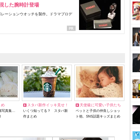
表現した腕時計登場
ラボレーションウオッチを製作。ドラマプロデ
とめ
スタバ新作イッキ見せ！
天使級に可愛い子供たち
猫写真集…
いくつ知ってる？ スタバ新
ペットと子供の仲良しショッ
リ
作まとめ
ト他、SNS話題キッズまとめ