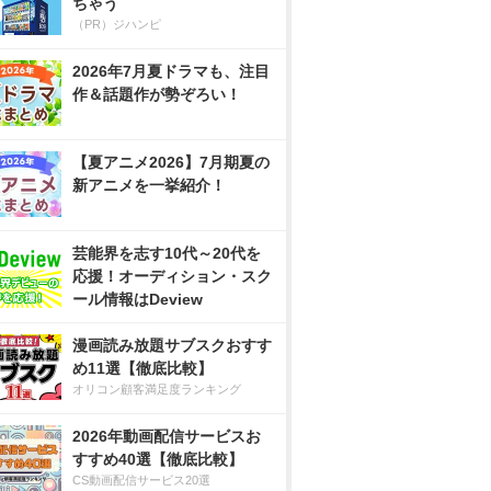
ちゃう
（PR）ジハンピ
2026年7月夏ドラマも、注目
作＆話題作が勢ぞろい！
【夏アニメ2026】7月期夏の
新アニメを一挙紹介！
芸能界を志す10代～20代を
応援！オーディション・スク
ール情報はDeview
漫画読み放題サブスクおすす
め11選【徹底比較】
オリコン顧客満足度ランキング
2026年動画配信サービスお
すすめ40選【徹底比較】
CS動画配信サービス20選