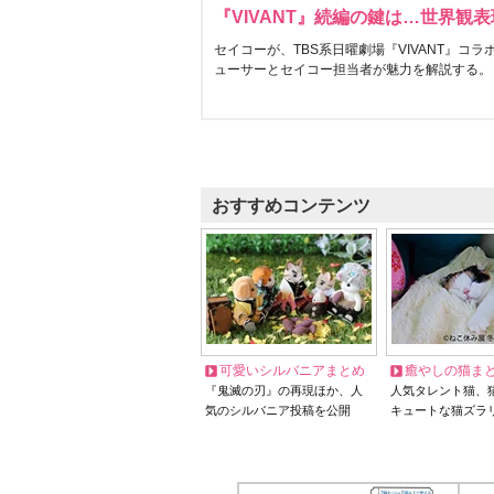
『VIVANT』続編の鍵は…世界観
セイコーが、TBS系日曜劇場『VIVANT』コ
ューサーとセイコー担当者が魅力を解説する。
おすすめコンテンツ
可愛いシルバニアまとめ
癒やしの猫ま
『鬼滅の刃』の再現ほか、人
人気タレント猫、
気のシルバニア投稿を公開
キュートな猫ズラ