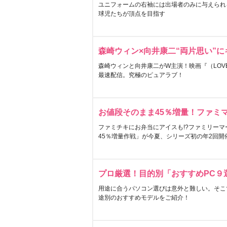
ユニフォームの右袖には出場者のみに与えられ
球児たちが頂点を目指す
森崎ウィン×向井康二“両片思い”
森崎ウィンと向井康二がW主演！映画『（LOVE S
最速配信。究極のピュアラブ！
お値段そのまま45％増量！ファミ
ファミチキにお弁当にアイスも!?ファミリーマ
45％増量作戦」が今夏、シリーズ初の年2回開
プロ厳選！目的別「おすすめPC９
用途に合うパソコン選びは意外と難しい。そこ
途別のおすすめモデルをご紹介！