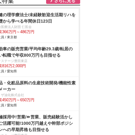
人特集
さらに見る
健の理学療法士/未経験歓迎生活期リハを
礎から学べる年間休日123日
会医療法人財団 仁医会
収366万円～486万円
員 / 東京都
動車の販売営業/平均年齢29.3歳/転居の
い転職で年収800万円も目指せる
クステージ豊田東店
816万2,000円
員 / 愛知県
品・化粧品原料の生産技術開発/機能性素
メーカー
リザ油化株式会社
収450万円～650万円
員 / 愛知県
極採用中!営業/⏩️営業、販売経験活かし
ご活躍可能!1000万円越えや幹部ポジシ
ンへの早期昇格も目指せる