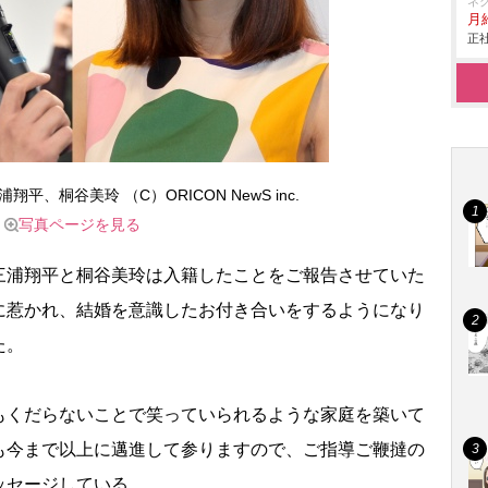
ネ
月給
正社
平、桐谷美玲 （C）ORICON NewS inc.
写真ページを見る
浦翔平と桐谷美玲は入籍したことをご報告させていた
に惹かれ、結婚を意識したお付き合いをするようになり
た。
くだらないことで笑っていられるような家庭を築いて
も今まで以上に邁進して参りますので、ご指導ご鞭撻の
ッセージしている。