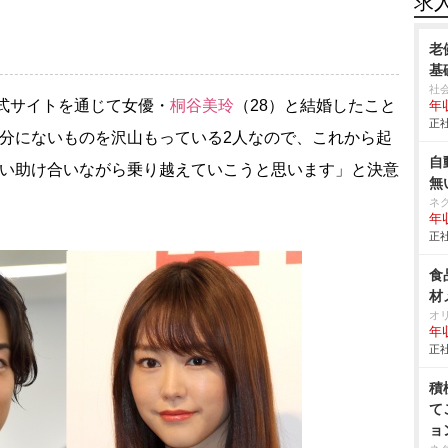
求
老
基
社
公式サイトを通じて女優・
桐谷美玲
（28）と結婚したこと
年
正社
自分にないものを沢山もっている2人なので、これから起
自
補い助け合いながら乗り越えていこうと思います」と決意
無
ネ
年収
正社
食
材
オ
年
正社
積
て
ョ