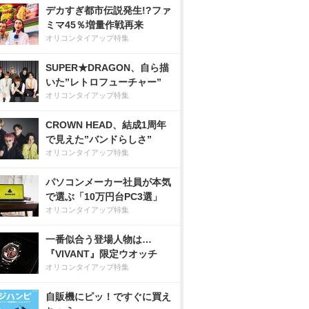
デカすぎ都市伝説発生!?ファ
ミマ45％増量作戦再来
オリコンタイアップ特集
SUPER★DRAGON、自ら描
いた”レトロフューチャー”
オリコンタイアップ特集
CROWN HEAD、結成1周年
で見えた”バンドらしさ”
オリコンタイアップ特集
パソコンメーカー社員が本気
で選ぶ「10万円台PC3選」
オリコンタイアップ特集
一番似合う登場人物は…
『VIVANT』限定ウオッチ
オリコンタイアップ特集
自販機にピッ！ですぐに買え