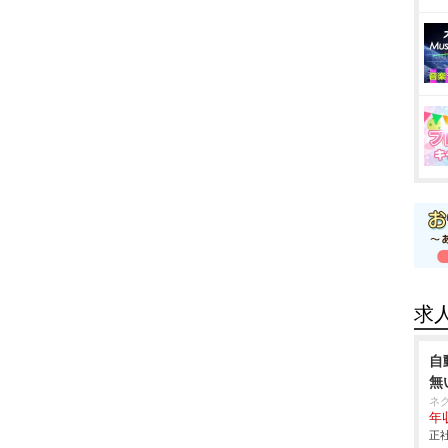
求
自
無
ネ
年収
正社