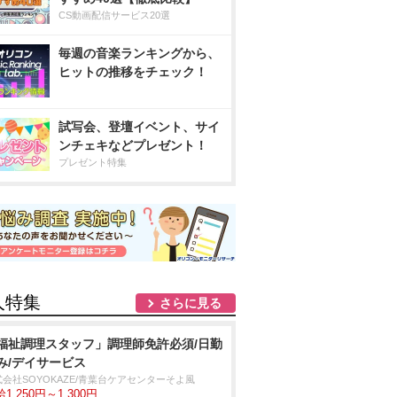
CS動画配信サービス20選
毎週の音楽ランキングから、
ヒットの推移をチェック！
試写会、登壇イベント、サイ
ンチェキなどプレゼント！
プレゼント特集
人特集
さらに見る
福祉調理スタッフ」調理師免許必須/日勤
み/デイサービス
式会社SOYOKAZE/青葉台ケアセンターそよ風
1,250円～1,300円