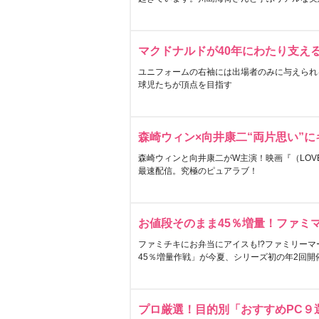
マクドナルドが40年にわたり支え
ユニフォームの右袖には出場者のみに与えられ
球児たちが頂点を目指す
森崎ウィン×向井康二“両片思い”
森崎ウィンと向井康二がW主演！映画『（LOVE S
最速配信。究極のピュアラブ！
お値段そのまま45％増量！ファミ
ファミチキにお弁当にアイスも!?ファミリーマ
45％増量作戦」が今夏、シリーズ初の年2回開
プロ厳選！目的別「おすすめPC９