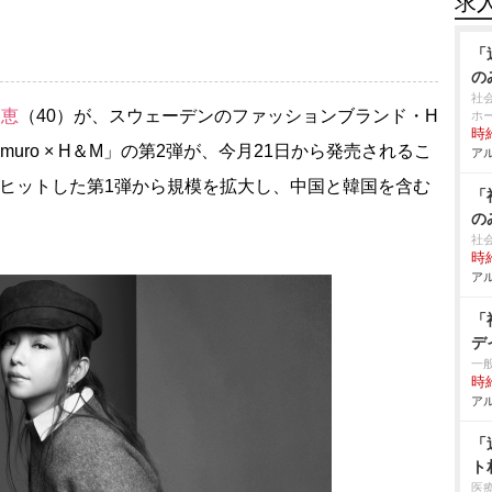
求
「
の
社
美恵
（40）が、スウェーデンのファッションブランド・H
ホ
時給
muro × H＆M」の第2弾が、今月21日から発売されるこ
アル
大ヒットした第1弾から規模を拡大し、中国と韓国を含む
「
の
社
時給
アル
「
デ
一
時給
アル
「
ト
医