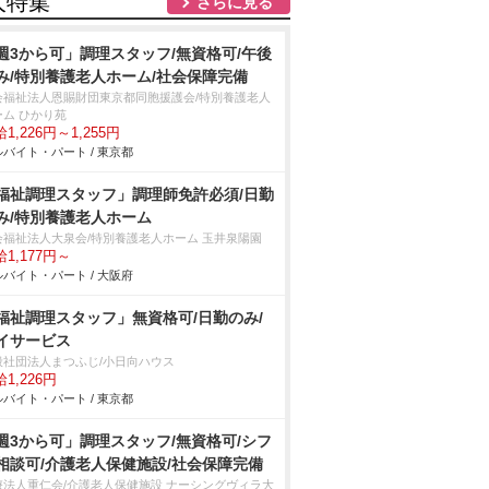
人特集
さらに見る
週3から可」調理スタッフ/無資格可/午後
み/特別養護老人ホーム/社会保障完備
会福祉法人恩賜財団東京都同胞援護会/特別養護老人
ーム ひかり苑
1,226円～1,255円
バイト・パート / 東京都
福祉調理スタッフ」調理師免許必須/日勤
み/特別養護老人ホーム
会福祉法人大泉会/特別養護老人ホーム 玉井泉陽園
1,177円～
バイト・パート / 大阪府
福祉調理スタッフ」無資格可/日勤のみ/
イサービス
般社団法人まつふじ/小日向ハウス
1,226円
バイト・パート / 東京都
週3から可」調理スタッフ/無資格可/シフ
相談可/介護老人保健施設/社会保障完備
療法人重仁会/介護老人保健施設 ナーシングヴィラ大