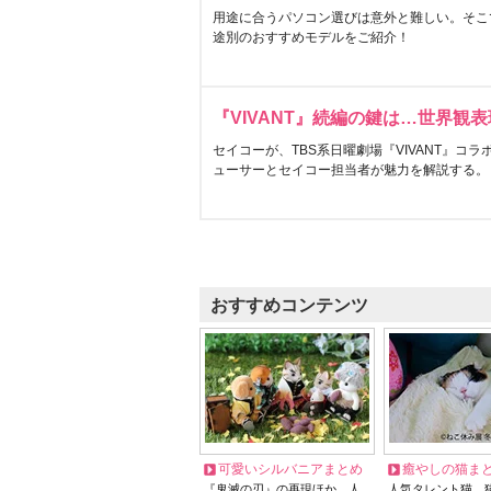
用途に合うパソコン選びは意外と難しい。そこ
途別のおすすめモデルをご紹介！
『VIVANT』続編の鍵は…世界観
セイコーが、TBS系日曜劇場『VIVANT』コ
ューサーとセイコー担当者が魅力を解説する。
おすすめコンテンツ
可愛いシルバニアまとめ
癒やしの猫ま
『鬼滅の刃』の再現ほか、人
人気タレント猫、