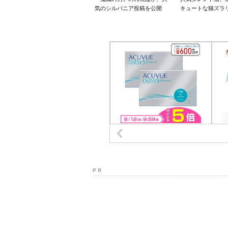
気のシルバニア投稿を公開
キュートな猫ズラ
P R