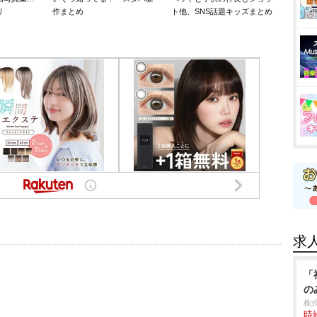
リ
作まとめ
ト他、SNS話題キッズまとめ
求
「
の
株
時給