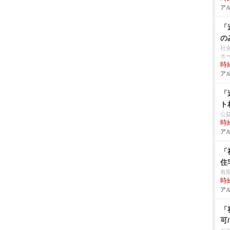
アル
「
の
社
ホ
時給
アル
「
ト
公
時給
アル
「
住
有
時給
アル
「
可