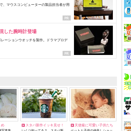
で、マウスコンピューターの製品担当者が用
表現した腕時計登場
ラボレーションウオッチを製作。ドラマプロデ
とめ
スタバ新作イッキ見せ！
天使級に可愛い子供たち
猫写真集…
いくつ知ってる？ スタバ新
ペットと子供の仲良しショッ