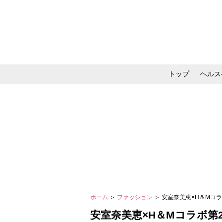
トップ
ヘルス
メイク・コスメ・スキ
ホーム
＞
ファッション
＞ 安室奈美恵×H＆Mコ
安室奈美恵×H＆Mコラボ第