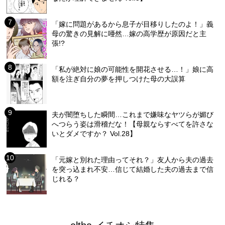
「嫁に問題があるから息子が目移りしたのよ！」義
母の驚きの見解に唖然…嫁の高学歴が原因だと主
張!?
「私が絶対に娘の可能性を開花させる…！」娘に高
額を注ぎ自分の夢を押しつけた母の大誤算
夫が闇堕ちした瞬間…これまで嫌味なヤツらが媚び
へつらう姿は滑稽だな！【母親ならすべてを許さな
いとダメですか？ Vol.28】
「元嫁と別れた理由ってそれ？」友人から夫の過去
を突っ込まれ不安…信じて結婚した夫の過去まで信
じれる？