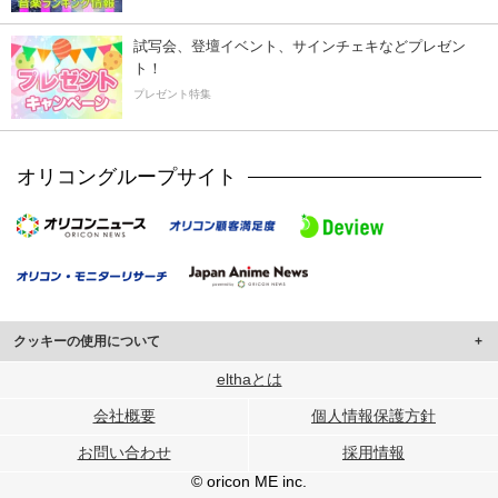
試写会、登壇イベント、サインチェキなどプレゼン
ト！
プレゼント特集
オリコングループサイト
クッキーの使用について
このサイトでは Cookie を使用して、ユーザーに合わせたコンテンツや広告の
elthaとは
表示、ソーシャル メディア機能の提供、広告の表示回数やクリック数の測定を
会社概要
個人情報保護方針
行っています。
また、ユーザーによるサイトの利用状況についても情報を収集し、ソーシャル
お問い合わせ
採用情報
メディアや広告配信、データ解析の各パートナーに提供しています。
各パートナーは、この情報とユーザーが各パートナーに提供した他の情報や、
© oricon ME inc.
ユーザーが各パートナーのサービスを使用したときに収集した他の情報を組み