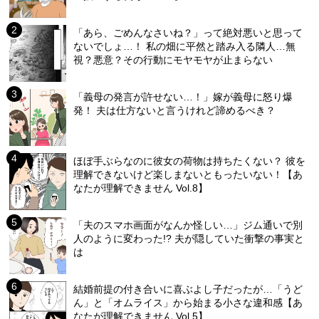
「あら、ごめんなさいね？」って絶対悪いと思って
ないでしょ…！ 私の畑に平然と踏み入る隣人…無
視？悪意？その行動にモヤモヤが止まらない
「義母の発言が許せない…！」嫁が義母に怒り爆
発！ 夫は仕方ないと言うけれど諦めるべき？
ほぼ手ぶらなのに彼女の荷物は持ちたくない？ 彼を
理解できないけど楽しまないともったいない！【あ
なたが理解できません Vol.8】
「夫のスマホ画面がなんか怪しい…」ジム通いで別
人のように変わった!? 夫が隠していた衝撃の事実と
は
結婚前提の付き合いに喜ぶよし子だったが…「うど
ん」と「オムライス」から始まる小さな違和感【あ
なたが理解できません Vol.5】