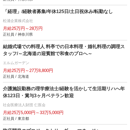
「経理」/経験者募集/年休125日/土日祝休み/転勤なし
松浦企業株式会社
月給25万円～28万円
正社員 / 神奈川県
結婚式場での料理人 料亭での日本料理・婚礼料理の調理ス
タッフ/～北海道の迎賓館で和食のプロへ～
エルムガーデン
月給25万円～27万8,800円
正社員 / 北海道
介護施設勤務の理学療法士/経験を活かして生活期リハへ年
休123日・賞与3ヶ月ベテラン歓迎
社会医療法人財団 仁医会
月給25万5,000円～33万5,000円
正社員 / 東京都