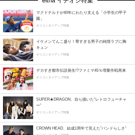
eltha イチオシ特集
マクドナルドが40年にわたり支える「小学生の甲子
園」
オリコンタイアップ特集
イケメンてんこ盛り！尊すぎる男子の純情ラブに胸
キュン
オリコンタイアップ特集
デカすぎ都市伝説発生!?ファミマ45％増量作戦再来
オリコンタイアップ特集
SUPER★DRAGON、自ら描いた”レトロフューチャ
ー”
オリコンタイアップ特集
CROWN HEAD、結成1周年で見えた”バンドらしさ”