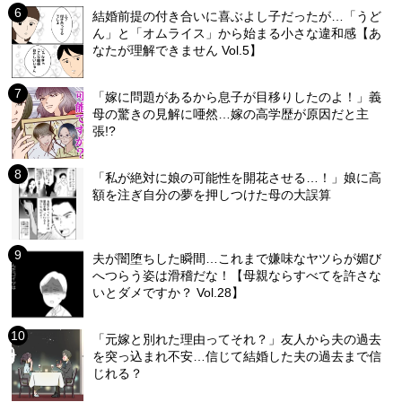
結婚前提の付き合いに喜ぶよし子だったが…「うど
ん」と「オムライス」から始まる小さな違和感【あ
なたが理解できません Vol.5】
「嫁に問題があるから息子が目移りしたのよ！」義
母の驚きの見解に唖然…嫁の高学歴が原因だと主
張!?
「私が絶対に娘の可能性を開花させる…！」娘に高
額を注ぎ自分の夢を押しつけた母の大誤算
夫が闇堕ちした瞬間…これまで嫌味なヤツらが媚び
へつらう姿は滑稽だな！【母親ならすべてを許さな
いとダメですか？ Vol.28】
「元嫁と別れた理由ってそれ？」友人から夫の過去
を突っ込まれ不安…信じて結婚した夫の過去まで信
じれる？