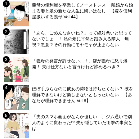
義母の便利屋を卒業してノーストレス！ 離婚から始
まる妻と娘の新たな人生に悔いはなし！【嫁を便利
屋扱いする義母 Vol.44】
「あら、ごめんなさいね？」って絶対悪いと思って
ないでしょ…！ 私の畑に平然と踏み入る隣人…無
視？悪意？その行動にモヤモヤが止まらない
「義母の発言が許せない…！」嫁が義母に怒り爆
発！ 夫は仕方ないと言うけれど諦めるべき？
ほぼ手ぶらなのに彼女の荷物は持ちたくない？ 彼を
理解できないけど楽しまないともったいない！【あ
なたが理解できません Vol.8】
「夫のスマホ画面がなんか怪しい…」ジム通いで別
人のように変わった!? 夫が隠していた衝撃の事実と
は