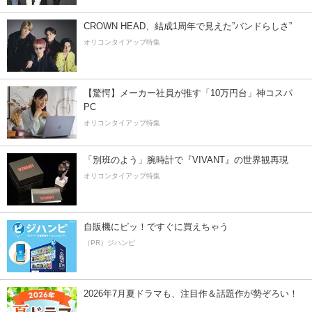
CROWN HEAD、結成1周年で見えた”バンドらしさ”
オリコンタイアップ特集
【驚愕】メーカー社員が推す「10万円台」神コスパ
PC
オリコンタイアップ特集
「別班のよう」腕時計で『VIVANT』の世界観再現
オリコンタイアップ特集
自販機にピッ！ですぐに買えちゃう
（PR）ジハンピ
2026年7月夏ドラマも、注目作＆話題作が勢ぞろい！