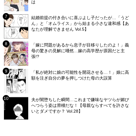
は
結婚前提の付き合いに喜ぶよし子だったが…「うど
ん」と「オムライス」から始まる小さな違和感【あ
なたが理解できません Vol.5】
「嫁に問題があるから息子が目移りしたのよ！」義
母の驚きの見解に唖然…嫁の高学歴が原因だと主
張!?
「私が絶対に娘の可能性を開花させる…！」娘に高
額を注ぎ自分の夢を押しつけた母の大誤算
夫が闇堕ちした瞬間…これまで嫌味なヤツらが媚び
へつらう姿は滑稽だな！【母親ならすべてを許さな
いとダメですか？ Vol.28】