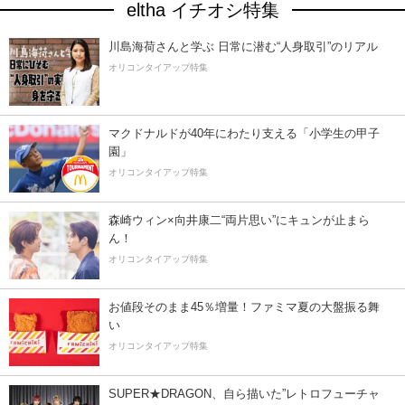
eltha イチオシ特集
川島海荷さんと学ぶ 日常に潜む“人身取引”のリアル
オリコンタイアップ特集
マクドナルドが40年にわたり支える「小学生の甲子
園」
オリコンタイアップ特集
森崎ウィン×向井康二“両片思い”にキュンが止まら
ん！
オリコンタイアップ特集
お値段そのまま45％増量！ファミマ夏の大盤振る舞
い
オリコンタイアップ特集
SUPER★DRAGON、自ら描いた”レトロフューチャ