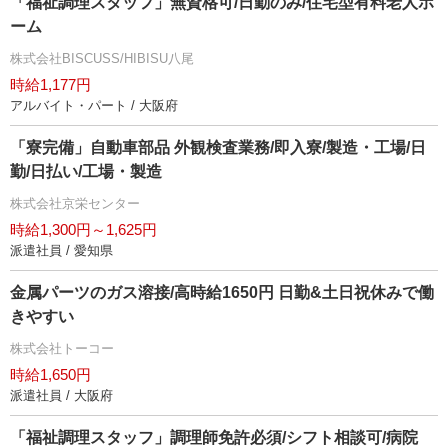
「福祉調理スタッフ」無資格可/日勤のみ/住宅型有料老人ホ
ーム
株式会社BISCUSS/HIBISU八尾
時給1,177円
アルバイト・パート / 大阪府
「寮完備」自動車部品 外観検査業務/即入寮/製造・工場/日
勤/日払い/工場・製造
株式会社京栄センター
時給1,300円～1,625円
派遣社員 / 愛知県
金属パーツのガス溶接/高時給1650円 日勤&土日祝休みで働
きやすい
株式会社トーコー
時給1,650円
派遣社員 / 大阪府
「福祉調理スタッフ」調理師免許必須/シフト相談可/病院