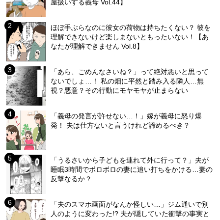
屋扱いする義母 Vol.44】
ほぼ手ぶらなのに彼女の荷物は持ちたくない？ 彼を
理解できないけど楽しまないともったいない！【あ
なたが理解できません Vol.8】
「あら、ごめんなさいね？」って絶対悪いと思って
ないでしょ…！ 私の畑に平然と踏み入る隣人…無
視？悪意？その行動にモヤモヤが止まらない
「義母の発言が許せない…！」嫁が義母に怒り爆
発！ 夫は仕方ないと言うけれど諦めるべき？
「うるさいから子どもを連れて外に行って？」夫が
睡眠3時間でボロボロの妻に追い打ちをかける…妻の
反撃なるか？
「夫のスマホ画面がなんか怪しい…」ジム通いで別
人のように変わった!? 夫が隠していた衝撃の事実と