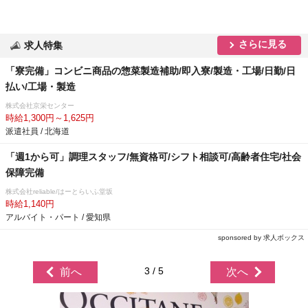
さらに見る
求人特集
「寮完備」コンビニ商品の惣菜製造補助/即入寮/製造・工場/日勤/日
払い/工場・製造
株式会社京栄センター
時給1,300円～1,625円
派遣社員 / 北海道
「週1から可」調理スタッフ/無資格可/シフト相談可/高齢者住宅/社会
保障完備
株式会社reliable/はーとらいふ堂坂
時給1,140円
アルバイト・パート / 愛知県
sponsored by 求人ボックス
3 / 5
前へ
次へ