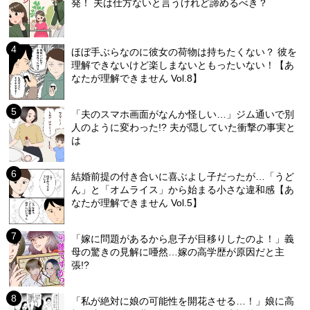
発！ 夫は仕方ないと言うけれど諦めるべき？
ほぼ手ぶらなのに彼女の荷物は持ちたくない？ 彼を
理解できないけど楽しまないともったいない！【あ
なたが理解できません Vol.8】
「夫のスマホ画面がなんか怪しい…」ジム通いで別
人のように変わった!? 夫が隠していた衝撃の事実と
は
結婚前提の付き合いに喜ぶよし子だったが…「うど
ん」と「オムライス」から始まる小さな違和感【あ
なたが理解できません Vol.5】
「嫁に問題があるから息子が目移りしたのよ！」義
母の驚きの見解に唖然…嫁の高学歴が原因だと主
張!?
「私が絶対に娘の可能性を開花させる…！」娘に高