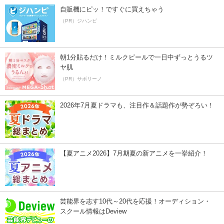
自販機にピッ！ですぐに買えちゃう
（PR）ジハンピ
朝1分貼るだけ！ミルクピールで一日中ずっとうるツ
ヤ肌
（PR）サボリーノ
2026年7月夏ドラマも、注目作＆話題作が勢ぞろい！
【夏アニメ2026】7月期夏の新アニメを一挙紹介！
芸能界を志す10代～20代を応援！オーディション・
スクール情報はDeview