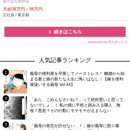
株式会社奥村組
月給38万円～56万円
正社員 / 東京都
続きはこちら
sponsored by 求人ボックス
人気記事ランキング
義母の便利屋を卒業してノーストレス！ 離婚から始
まる妻と娘の新たな人生に悔いはなし！【嫁を便利
屋扱いする義母 Vol.44】
「あら、ごめんなさいね？」って絶対悪いと思って
ないでしょ…！ 私の畑に平然と踏み入る隣人…無
視？悪意？その行動にモヤモヤが止まらない
「義母の発言が許せない…！」嫁が義母に怒り爆