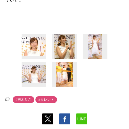
ていた。
#吉木りさ
#タレント