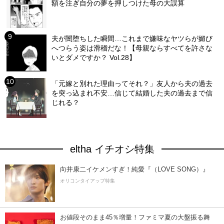
額を注ぎ自分の夢を押しつけた母の大誤算
夫が闇堕ちした瞬間…これまで嫌味なヤツらが媚び
へつらう姿は滑稽だな！【母親ならすべてを許さな
いとダメですか？ Vol.28】
「元嫁と別れた理由ってそれ？」友人から夫の過去
を突っ込まれ不安…信じて結婚した夫の過去まで信
じれる？
eltha イチオシ特集
向井康二イケメンすぎ！純愛『（LOVE SONG）』
オリコンタイアップ特集
お値段そのまま45％増量！ファミマ夏の大盤振る舞