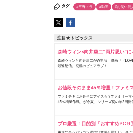
タグ
#平野ノラ
#動画
#お笑い芸
注目★トピックス
森崎ウィン×向井康二“両片思い”
森崎ウィンと向井康二がW主演！映画『（LOVE S
最速配信。究極のピュアラブ！
お値段そのまま45％増量！ファミ
ファミチキにお弁当にアイスも!?ファミリーマ
45％増量作戦」が今夏、シリーズ初の年2回開
プロ厳選！目的別「おすすめPC９
用途に合うパソコン選びは意外と難しい。そこ