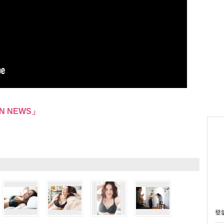
N NEWS」
登