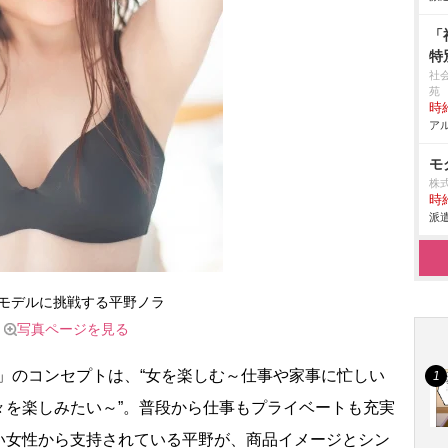
「
特
社
苑
時給
アル
モ
株式
時給
派遣
モデルに挑戦する平野ノラ
写真ページを見る
.」のコンセプトは、“女を楽しむ～仕事や家事に忙しい
々を楽しみたい～”。普段から仕事もプライベートも充実
い女性から支持されている平野が、商品イメージとシン