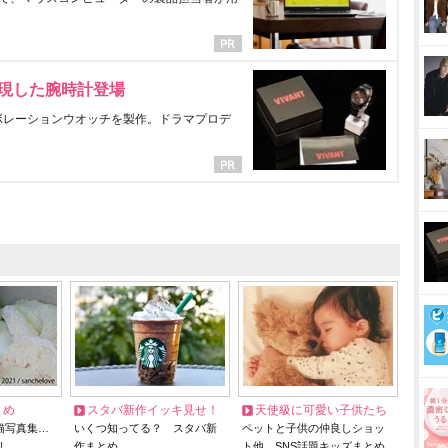
表現した腕時計登場
ラボレーションウオッチを製作。ドラマプロデ
とめ
スタバ新作イッキ見せ！
天使級に可愛い子供たち
猫写真集…
いくつ知ってる？ スタバ新
ペットと子供の仲良しショッ
リ
作まとめ
ト他、SNS話題キッズまとめ