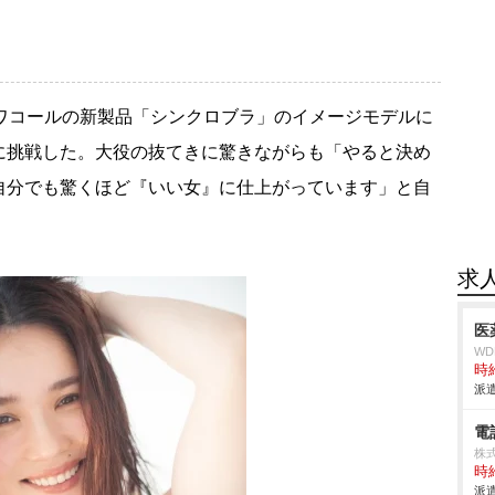
、ワコールの新製品「シンクロブラ」のイメージモデルに
に挑戦した。大役の抜てきに驚きながらも「やると決め
自分でも驚くほど『いい女』に仕上がっています」と自
求
医
W
時給
派遣
電
株式
時給
派遣