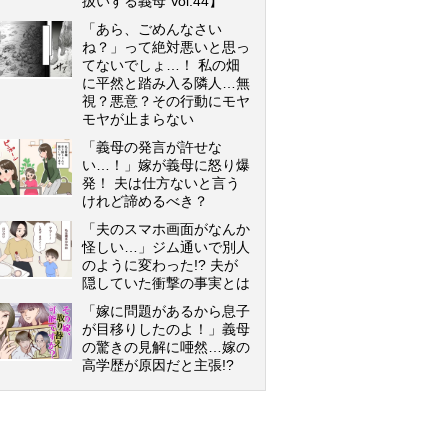
扱いする義母 Vol.44】
「あら、ごめんなさい
ね？」って絶対悪いと思っ
てないでしょ…！ 私の畑
に平然と踏み入る隣人…無
視？悪意？その行動にモヤ
モヤが止まらない
「義母の発言が許せな
い…！」嫁が義母に怒り爆
発！ 夫は仕方ないと言う
けれど諦めるべき？
「夫のスマホ画面がなんか
怪しい…」ジム通いで別人
のように変わった!? 夫が
隠していた衝撃の事実とは
「嫁に問題があるから息子
が目移りしたのよ！」義母
の驚きの見解に唖然…嫁の
高学歴が原因だと主張!?