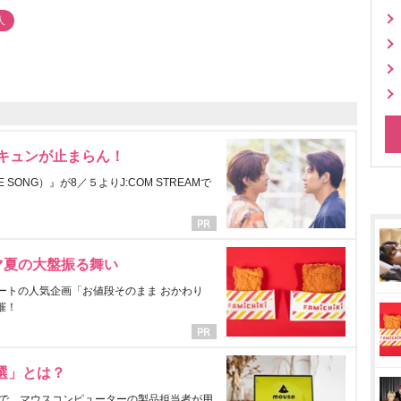
人
にキュンが止まらん！
ONG）』が8／５よりJ:COM STREAMで
マ夏の大盤振る舞い
ートの人気企画「お値段そのまま おかわり
催！
選」とは？
で、マウスコンピューターの製品担当者が用