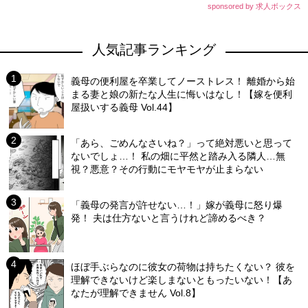
sponsored by 求人ボックス
人気記事ランキング
義母の便利屋を卒業してノーストレス！ 離婚から始
まる妻と娘の新たな人生に悔いはなし！【嫁を便利
屋扱いする義母 Vol.44】
「あら、ごめんなさいね？」って絶対悪いと思って
ないでしょ…！ 私の畑に平然と踏み入る隣人…無
視？悪意？その行動にモヤモヤが止まらない
「義母の発言が許せない…！」嫁が義母に怒り爆
発！ 夫は仕方ないと言うけれど諦めるべき？
ほぼ手ぶらなのに彼女の荷物は持ちたくない？ 彼を
理解できないけど楽しまないともったいない！【あ
なたが理解できません Vol.8】