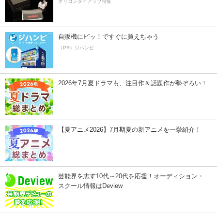
オリコンタイアップ特集
自販機にピッ！ですぐに買えちゃう
（PR）ジハンピ
2026年7月夏ドラマも、注目作＆話題作が勢ぞろい！
【夏アニメ2026】7月期夏の新アニメを一挙紹介！
芸能界を志す10代～20代を応援！オーディション・
スクール情報はDeview