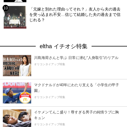
「元嫁と別れた理由ってそれ？」友人から夫の過去
を突っ込まれ不安…信じて結婚した夫の過去まで信
じれる？
eltha イチオシ特集
川島海荷さんと学ぶ 日常に潜む“人身取引”のリアル
オリコンタイアップ特集
マクドナルドが40年にわたり支える「小学生の甲子
園」
オリコンタイアップ特集
イケメンてんこ盛り！尊すぎる男子の純情ラブに胸
キュン
オリコンタイアップ特集