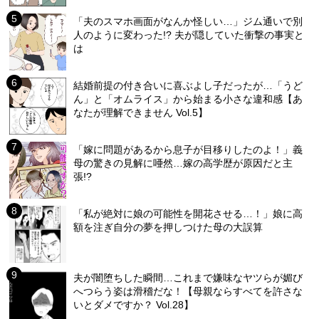
「夫のスマホ画面がなんか怪しい…」ジム通いで別
人のように変わった!? 夫が隠していた衝撃の事実と
は
結婚前提の付き合いに喜ぶよし子だったが…「うど
ん」と「オムライス」から始まる小さな違和感【あ
なたが理解できません Vol.5】
「嫁に問題があるから息子が目移りしたのよ！」義
母の驚きの見解に唖然…嫁の高学歴が原因だと主
張!?
「私が絶対に娘の可能性を開花させる…！」娘に高
額を注ぎ自分の夢を押しつけた母の大誤算
夫が闇堕ちした瞬間…これまで嫌味なヤツらが媚び
へつらう姿は滑稽だな！【母親ならすべてを許さな
いとダメですか？ Vol.28】