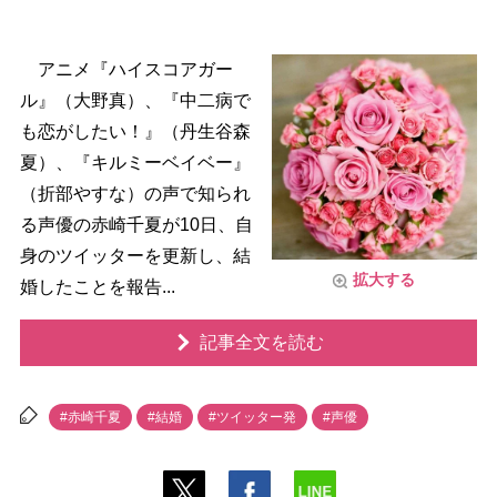
アニメ『ハイスコアガー
ル』（大野真）、『中二病で
も恋がしたい！』（丹生谷森
夏）、『キルミーベイベー』
（折部やすな）の声で知られ
る声優の赤崎千夏が10日、自
身のツイッターを更新し、結
拡大する
婚したことを報告...
記事全文を読む
#赤崎千夏
#結婚
#ツイッター発
#声優