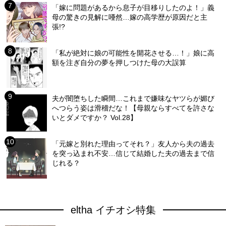
「嫁に問題があるから息子が目移りしたのよ！」義
母の驚きの見解に唖然…嫁の高学歴が原因だと主
張!?
「私が絶対に娘の可能性を開花させる…！」娘に高
額を注ぎ自分の夢を押しつけた母の大誤算
夫が闇堕ちした瞬間…これまで嫌味なヤツらが媚び
へつらう姿は滑稽だな！【母親ならすべてを許さな
いとダメですか？ Vol.28】
「元嫁と別れた理由ってそれ？」友人から夫の過去
を突っ込まれ不安…信じて結婚した夫の過去まで信
じれる？
eltha イチオシ特集