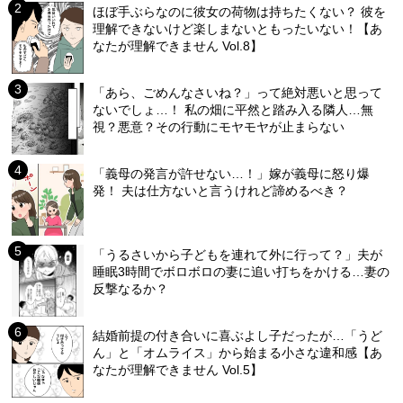
ほぼ手ぶらなのに彼女の荷物は持ちたくない？ 彼を
理解できないけど楽しまないともったいない！【あ
なたが理解できません Vol.8】
「あら、ごめんなさいね？」って絶対悪いと思って
ないでしょ…！ 私の畑に平然と踏み入る隣人…無
視？悪意？その行動にモヤモヤが止まらない
「義母の発言が許せない…！」嫁が義母に怒り爆
発！ 夫は仕方ないと言うけれど諦めるべき？
「うるさいから子どもを連れて外に行って？」夫が
睡眠3時間でボロボロの妻に追い打ちをかける…妻の
反撃なるか？
結婚前提の付き合いに喜ぶよし子だったが…「うど
ん」と「オムライス」から始まる小さな違和感【あ
なたが理解できません Vol.5】