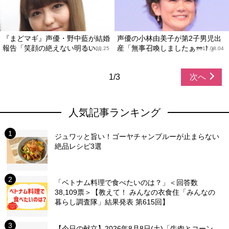
『まどマギ』声優・野中藍が結婚
声優の小林由美子が第2子男児出
報告「笑顔の絶えない明るい...
産「無事召喚しましたぁー！」
2017.08.25
2017.08.04
1/3
次へ
人気記事ランキング
ジュワッと旨い！ゴーヤチャンプルーが止まらない
絶品レシピ3選
「ベトナム料理で食べたいのは？」＜回答数
38,109票＞【教えて！ みんなの衣食住「みんなの
暮らし調査隊」結果発表 第615回】
【今日の献立】2026年8月8日(土)「牛肉とコーン