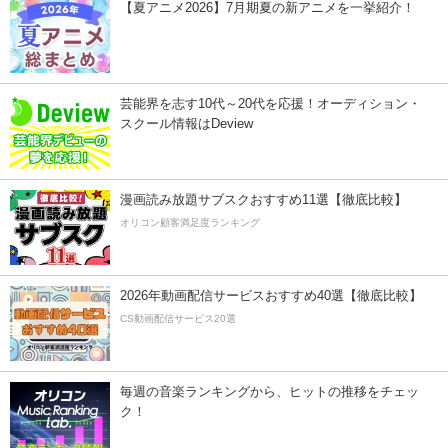
【夏アニメ2026】7月期夏の新アニメを一挙紹介！
芸能界を志す10代～20代を応援！オーディション・
スクール情報はDeview
漫画読み放題サブスクおすすめ11選【徹底比較】
オリコン顧客満足度ランキング
2026年動画配信サービスおすすめ40選【徹底比較】
CS動画配信サービス20選
毎週の音楽ランキングから、ヒットの推移をチェッ
ク！