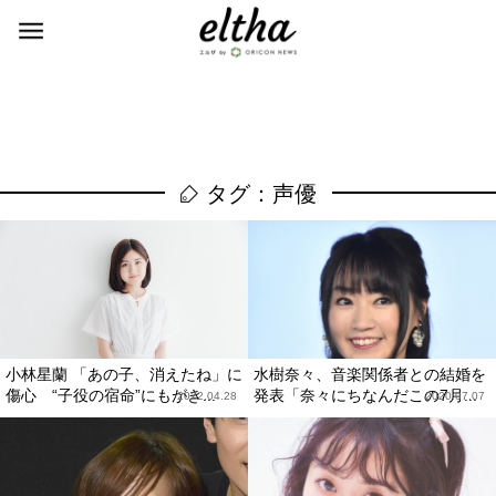
タグ：声優
小林星蘭 「あの子、消えたね」に
水樹奈々、音楽関係者との結婚を
傷心 “子役の宿命”にもがき...
発表「奈々にちなんだこの7月...
2022.04.28
2020.07.07