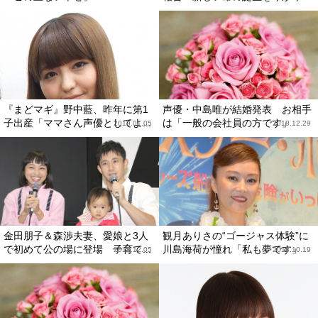
『まどマギ』野中藍、昨年に第1
声優・中島唯が結婚発表 お相手
子出産「ママさん声優としてよ...
は「一般の会社員の方です」
2019.01.05
2018.12.29
金田朋子＆森渉夫妻、愛娘と3人
観月ありさの“ゴージャス体験”に
で初めて公の場に登場 子育て...
川島海荷が憧れ「私も夢です」
2018.12.05
2018.10.19