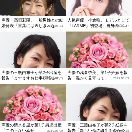
声優・高垣彩陽、一般男性との結
人気声優・小倉唯、モデルとして
婚発表「言葉には表しきれな...
『LARME』初登場 自身のコン...
2019.08.23
2019.07.17
声優の三瓶由布子が第2子出産を
声優の浅倉杏美、第1子妊娠を報
報告「ますますお仕事頑張るぞ...
告「温かく見守って」
2019.07.05
2019.05.03
声優の清水香里が第1子男児出産
声優・三瓶由布子が第2子妊娠を
「この上ない幸せ」
報告「新しい命の誕生を今か今...
2019.03.09
2019.02.28