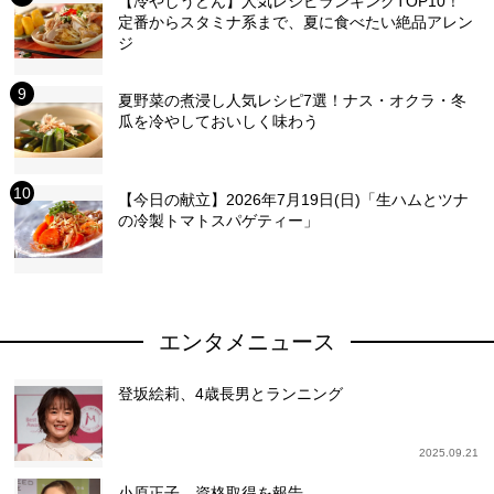
【冷やしうどん】人気レシピランキングTOP10！
定番からスタミナ系まで、夏に食べたい絶品アレン
ジ
夏野菜の煮浸し人気レシピ7選！ナス・オクラ・冬
瓜を冷やしておいしく味わう
【今日の献立】2026年7月19日(日)「生ハムとツナ
の冷製トマトスパゲティー」
エンタメニュース
登坂絵莉、4歳長男とランニング
2025.09.21
小原正子、資格取得を報告