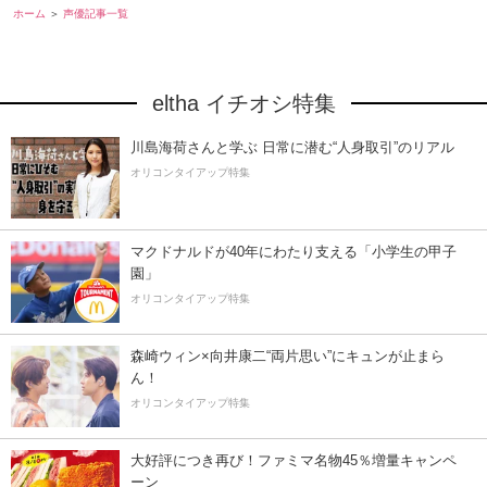
ホーム
声優記事一覧
eltha イチオシ特集
川島海荷さんと学ぶ 日常に潜む“人身取引”のリアル
オリコンタイアップ特集
マクドナルドが40年にわたり支える「小学生の甲子
園」
オリコンタイアップ特集
森崎ウィン×向井康二“両片思い”にキュンが止まら
ん！
オリコンタイアップ特集
大好評につき再び！ファミマ名物45％増量キャンペ
ーン