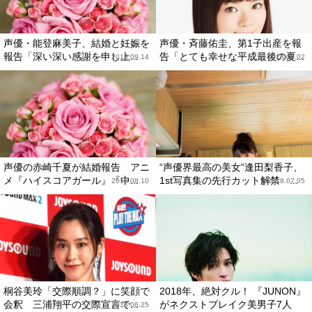
声優・能登麻美子、結婚と妊娠を
声優・斉藤佑圭、第1子出産を報
報告「深い深い感謝を申し上...
告「とても幸せな平成最後の夏...
2018.09.14
2018.09.02
声優の赤崎千夏が結婚報告 アニ
“声優界最高の美女”逢田梨香子、
メ『ハイスコアガール』『中...
1st写真集の先行カット解禁 ...
2018.08.10
2018.07.05
桐谷美玲「交際順調？」に笑顔で
2018年、絶対クル！ 『JUNON』
会釈 三浦翔平の交際宣言で...
がネクストブレイク美男子7人
2018.06.25