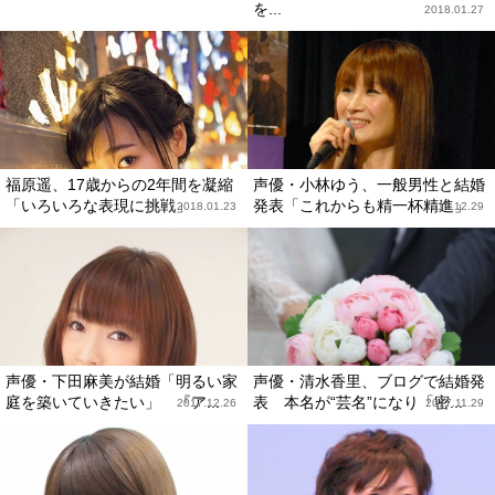
を...
2018.01.27
福原遥、17歳からの2年間を凝縮
声優・小林ゆう、一般男性と結婚
「いろいろな表現に挑戦」
発表「これからも精一杯精進」
2018.01.23
2017.12.29
声優・下田麻美が結婚「明るい家
声優・清水香里、ブログで結婚発
庭を築いていきたい」 『ア...
表 本名が“芸名”になり「密...
2017.12.26
2017.11.29