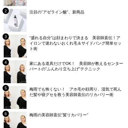
注目の“アゼライン酸”、新商品
“盛れる自分”は顔まわりで決まる 美容師直伝！ア
イロンで迷わないおくれ毛＆サイドバング簡単セッ
ト術
家にある道具だけでOK！ 美容師が教えるセンター
パートの”ふんわり立ち上げ”テクニック
梅雨でも怖くない！ アホ毛や顔周り、湿気で死ん
だ髪や寝グセを救う美容師直伝のリカバリー術
梅雨の美容師直伝”髪リカバリー”