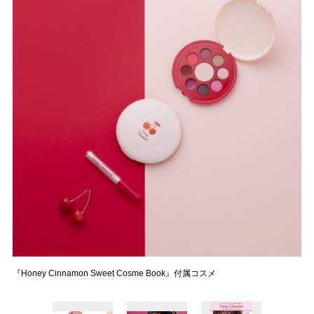
『Honey Cinnamon Sweet Cosme Book』付属コスメ