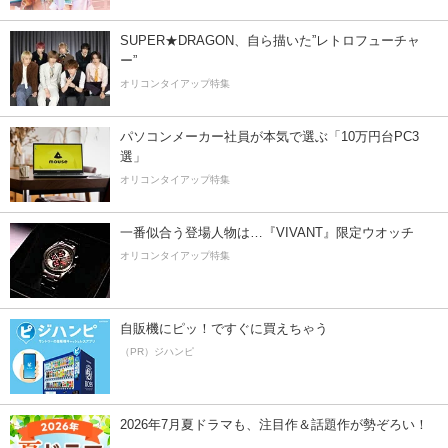
SUPER★DRAGON、自ら描いた”レトロフューチャ
ー”
オリコンタイアップ特集
パソコンメーカー社員が本気で選ぶ「10万円台PC3
選」
オリコンタイアップ特集
一番似合う登場人物は…『VIVANT』限定ウオッチ
オリコンタイアップ特集
自販機にピッ！ですぐに買えちゃう
（PR）ジハンピ
2026年7月夏ドラマも、注目作＆話題作が勢ぞろい！