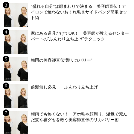
“盛れる自分”は顔まわりで決まる 美容師直伝！ア
イロンで迷わないおくれ毛＆サイドバング簡単セッ
ト術
家にある道具だけでOK！ 美容師が教えるセンター
パートの”ふんわり立ち上げ”テクニック
梅雨の美容師直伝”髪リカバリー”
前髪無し必見！ ふんわり立ち上げ
梅雨でも怖くない！ アホ毛や顔周り、湿気で死ん
だ髪や寝グセを救う美容師直伝のリカバリー術