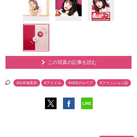
この写真の記事を読む
#向井地美音
#アイドル
#AKBグループ
#ファッション誌