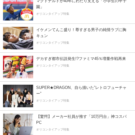
マクドナルドが40年にわたり支える「小学生の甲子
園」
オリコンタイアップ特集
イケメンてんこ盛り！尊すぎる男子の純情ラブに胸
キュン
オリコンタイアップ特集
デカすぎ都市伝説発生!?ファミマ45％増量作戦再来
オリコンタイアップ特集
SUPER★DRAGON、自ら描いた”レトロフューチャ
ー”
オリコンタイアップ特集
【驚愕】メーカー社員が推す「10万円台」神コスパ
PC
オリコンタイアップ特集