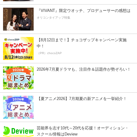
『VIVANT』限定ウオッチ、プロデューサーの感想は
オリコンタイアップ特集
【8月12日まで！】チョコザップキャンペーン実施
中！
（PR）chocoZAP
2026年7月夏ドラマも、注目作＆話題作が勢ぞろい！
【夏アニメ2026】7月期夏の新アニメを一挙紹介！
芸能界を志す10代～20代を応援！オーディション・
スクール情報はDeview