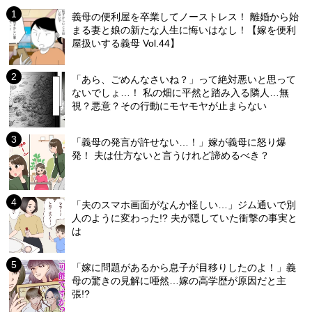
義母の便利屋を卒業してノーストレス！ 離婚から始
まる妻と娘の新たな人生に悔いはなし！【嫁を便利
屋扱いする義母 Vol.44】
「あら、ごめんなさいね？」って絶対悪いと思って
ないでしょ…！ 私の畑に平然と踏み入る隣人…無
視？悪意？その行動にモヤモヤが止まらない
「義母の発言が許せない…！」嫁が義母に怒り爆
発！ 夫は仕方ないと言うけれど諦めるべき？
「夫のスマホ画面がなんか怪しい…」ジム通いで別
人のように変わった!? 夫が隠していた衝撃の事実と
は
「嫁に問題があるから息子が目移りしたのよ！」義
母の驚きの見解に唖然…嫁の高学歴が原因だと主
張!?