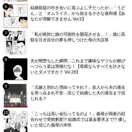
結婚前提の付き合いに喜ぶよし子だったが…「うど
ん」と「オムライス」から始まる小さな違和感【あ
なたが理解できません Vol.5】
「私が絶対に娘の可能性を開花させる…！」娘に高
額を注ぎ自分の夢を押しつけた母の大誤算
夫が闇堕ちした瞬間…これまで嫌味なヤツらが媚び
へつらう姿は滑稽だな！【母親ならすべてを許さな
いとダメですか？ Vol.28】
「元嫁と別れた理由ってそれ？」友人から夫の過去
を突っ込まれ不安…信じて結婚した夫の過去まで信
じれる？
「こっちは高い金払ってるのよ！」義母が両家の顔
合わせで突然豹変!? 結婚式では返金要求まで!? 優し
いと信じた義母の本性