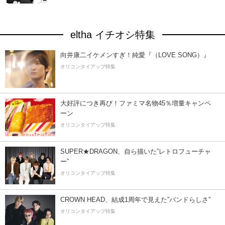
eltha イチオシ特集
向井康二イケメンすぎ！純愛『（LOVE SONG）』
オリコンタイアップ特集
大好評につき再び！ファミマ名物45％増量キャンペ
ーン
オリコンタイアップ特集
SUPER★DRAGON、自ら描いた”レトロフューチャ
ー”
オリコンタイアップ特集
CROWN HEAD、結成1周年で見えた”バンドらしさ”
オリコンタイアップ特集