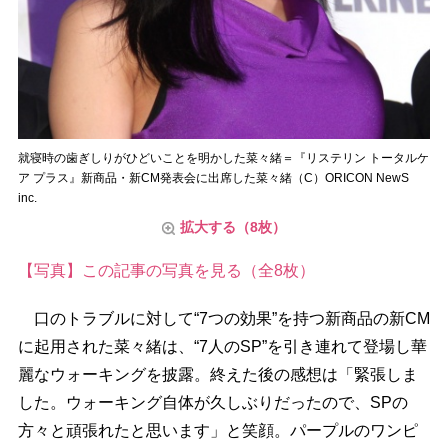
就寝時の歯ぎしりがひどいことを明かした菜々緒＝『リステリン トータルケ
ア プラス』新商品・新CM発表会に出席した菜々緒（C）ORICON NewS
inc.
拡大する（8枚）
【写真】この記事の写真を見る（全8枚）
口のトラブルに対して“7つの効果”を持つ新商品の新CM
に起用された菜々緒は、“7人のSP”を引き連れて登場し華
麗なウォーキングを披露。終えた後の感想は「緊張しま
した。ウォーキング自体が久しぶりだったので、SPの
方々と頑張れたと思います」と笑顔。パープルのワンピ