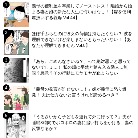
義母の便利屋を卒業してノーストレス！ 離婚から始
まる妻と娘の新たな人生に悔いはなし！【嫁を便利
屋扱いする義母 Vol.44】
ほぼ手ぶらなのに彼女の荷物は持ちたくない？ 彼を
理解できないけど楽しまないともったいない！【あ
なたが理解できません Vol.8】
「あら、ごめんなさいね？」って絶対悪いと思って
ないでしょ…！ 私の畑に平然と踏み入る隣人…無
視？悪意？その行動にモヤモヤが止まらない
「義母の発言が許せない…！」嫁が義母に怒り爆
発！ 夫は仕方ないと言うけれど諦めるべき？
「うるさいから子どもを連れて外に行って？」夫が
睡眠3時間でボロボロの妻に追い打ちをかける…妻の
反撃なるか？