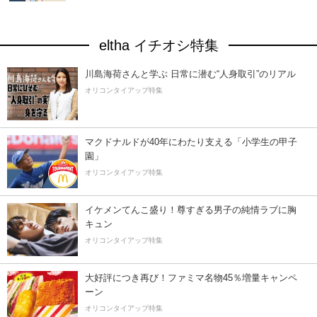
eltha イチオシ特集
川島海荷さんと学ぶ 日常に潜む“人身取引”のリアル
オリコンタイアップ特集
マクドナルドが40年にわたり支える「小学生の甲子
園」
オリコンタイアップ特集
イケメンてんこ盛り！尊すぎる男子の純情ラブに胸
キュン
オリコンタイアップ特集
大好評につき再び！ファミマ名物45％増量キャンペ
ーン
オリコンタイアップ特集