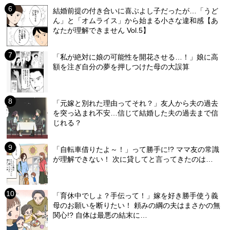
結婚前提の付き合いに喜ぶよし子だったが…「うど
ん」と「オムライス」から始まる小さな違和感【あ
なたが理解できません Vol.5】
「私が絶対に娘の可能性を開花させる…！」娘に高
額を注ぎ自分の夢を押しつけた母の大誤算
「元嫁と別れた理由ってそれ？」友人から夫の過去
を突っ込まれ不安…信じて結婚した夫の過去まで信
じれる？
「自転車借りたよ～！」って勝手に!? ママ友の常識
が理解できない！ 次に貸してと言ってきたのは…
「育休中でしょ？手伝って！」嫁を好き勝手使う義
母のお願いを断りたい！ 頼みの綱の夫はまさかの無
関心!? 自体は最悪の結末に…