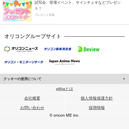
試写会、登壇イベント、サインチェキなどプレゼン
ト！
プレゼント特集
オリコングループサイト
クッキーの使用について
このサイトでは Cookie を使用して、ユーザーに合わせたコンテンツや広告の
elthaとは
表示、ソーシャル メディア機能の提供、広告の表示回数やクリック数の測定を
会社概要
個人情報保護方針
行っています。
また、ユーザーによるサイトの利用状況についても情報を収集し、ソーシャル
お問い合わせ
採用情報
メディアや広告配信、データ解析の各パートナーに提供しています。
各パートナーは、この情報とユーザーが各パートナーに提供した他の情報や、
© oricon ME inc.
ユーザーが各パートナーのサービスを使用したときに収集した他の情報を組み
合わせて使用することがあります。