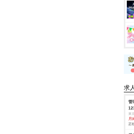
求
管
12
東
月
正社