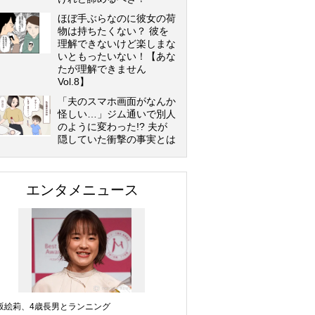
ほぼ手ぶらなのに彼女の荷
物は持ちたくない？ 彼を
理解できないけど楽しまな
いともったいない！【あな
たが理解できません
Vol.8】
「夫のスマホ画面がなんか
怪しい…」ジム通いで別人
のように変わった!? 夫が
隠していた衝撃の事実とは
エンタメニュース
坂絵莉、4歳長男とランニング