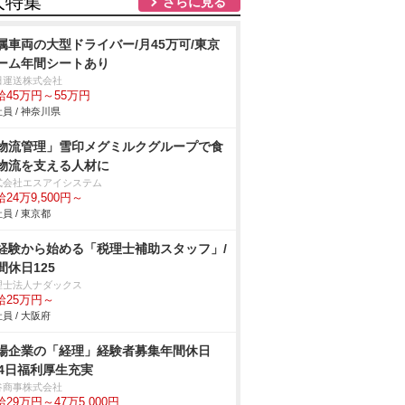
人特集
さらに見る
属車両の大型ドライバー/月45万可/東京
ーム年間シートあり
田運送株式会社
給45万円～55万円
員 / 神奈川県
物流管理」雪印メグミルクグループで食
物流を支える人材に
式会社エスアイシステム
24万9,500円～
員 / 東京都
経験から始める「税理士補助スタッフ」/
間休日125
理士法人ナダックス
給25万円～
員 / 大阪府
場企業の「経理」経験者募集年間休日
24日福利厚生充実
谷商事株式会社
29万円～47万5,000円