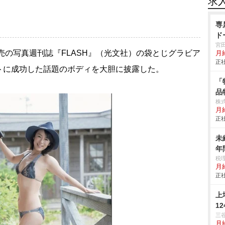
求
専
ド
宮
発売の写真週刊誌『FLASH』（光文社）の袋とじグラビア
月
正社
トに成功した話題のボディを大胆に披露した。
「
品
株
月給
正社
未
年
税
月
正社
上
1
三
月給