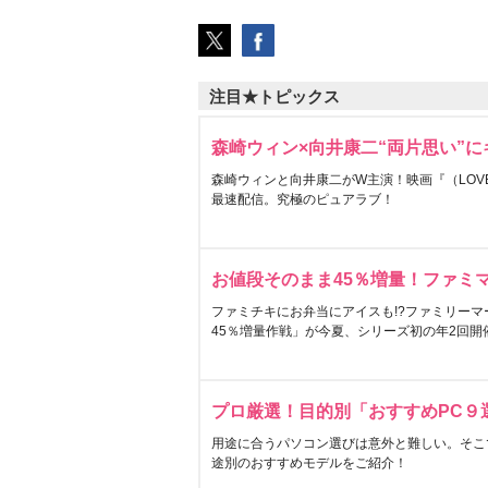
注目★トピックス
森崎ウィン×向井康二“両片思い”
森崎ウィンと向井康二がW主演！映画『（LOVE S
最速配信。究極のピュアラブ！
お値段そのまま45％増量！ファミ
ファミチキにお弁当にアイスも!?ファミリーマ
45％増量作戦」が今夏、シリーズ初の年2回開
プロ厳選！目的別「おすすめPC９
用途に合うパソコン選びは意外と難しい。そこ
途別のおすすめモデルをご紹介！