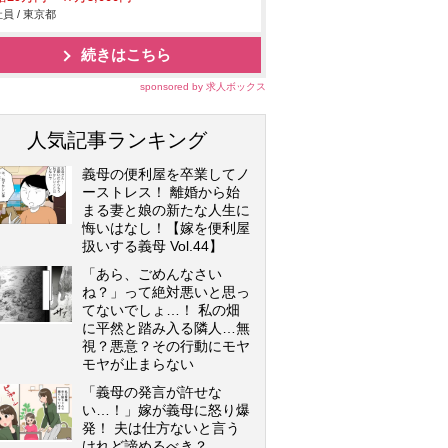
員 / 東京都
続きはこちら
sponsored by 求人ボックス
人気記事ランキング
義母の便利屋を卒業してノ
ーストレス！ 離婚から始
まる妻と娘の新たな人生に
悔いはなし！【嫁を便利屋
扱いする義母 Vol.44】
「あら、ごめんなさい
ね？」って絶対悪いと思っ
てないでしょ…！ 私の畑
に平然と踏み入る隣人…無
視？悪意？その行動にモヤ
モヤが止まらない
「義母の発言が許せな
い…！」嫁が義母に怒り爆
発！ 夫は仕方ないと言う
けれど諦めるべき？