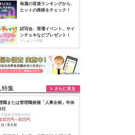
毎週の音楽ランキングから、
ヒットの推移をチェック！
試写会、登壇イベント、サイ
ンチェキなどプレゼント！
プレゼント特集
人特集
さらに見る
理職または管理職候補「人事企画」年休
3日
京不動産管理株式会社
給32万円～50万円
員 / 東京都