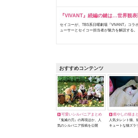
『VIVANT』続編の鍵は…世界観
セイコーが、TBS系日曜劇場『VIVANT』コ
ューサーとセイコー担当者が魅力を解説する。
おすすめコンテンツ
可愛いシルバニアまとめ
癒やしの猫ま
『鬼滅の刃』の再現ほか、人
人気タレント猫、
気のシルバニア投稿を公開
キュートな猫ズラ