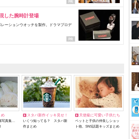
表現した腕時計登場
ラボレーションウオッチを製作。ドラマプロデ
とめ
スタバ新作イッキ見せ！
天使級に可愛い子供たち
猫写真集…
いくつ知ってる？ スタバ新
ペットと子供の仲良しショッ
リ
作まとめ
ト他、SNS話題キッズまとめ