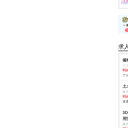
求
歯
ナ
時給
アル
土
株
時給
派遣
3
用
株