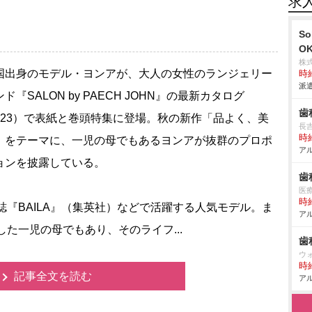
求
S
O
株
出身のモデル・ヨンアが、大人の女性のランジェリー
時給
派遣
ド『SALON by PAECH JOHN』の最新カタログ
歯
ol.23）で表紙と巻頭特集に登場。秋の新作「品よく、美
長
時給
」をテーマに、一児の母でもあるヨンアが抜群のプロポ
アル
ョンを披露している。
歯
医
時給
誌『BAILA』（集英社）などで活躍する人気モデル。ま
アル
した一児の母でもあり、そのライフ...
歯
ウ
時給
記事全文を読む
アル