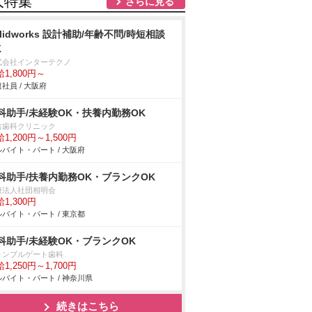
人特集
さらに見る
olidworks 設計補助/年齢不問/時短相談
K
式会社インターテクノ
1,800円～
社員 / 大阪府
科助手/未経験OK・扶養内勤務OK
吉歯科クリニック
1,200円～1,500円
バイト・パート / 大阪府
科助手/扶養内勤務OK・ブランクOK
療法人社団相明会
1,300円
バイト・パート / 東京都
科助手/未経験OK・ブランクOK
ォンブルゲート歯科
1,250円～1,700円
バイト・パート / 神奈川県
続きはこちら