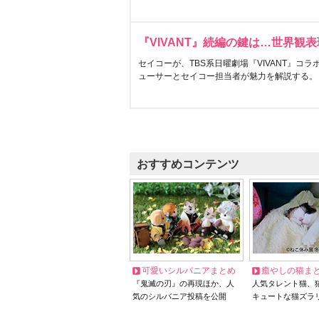
『VIVANT』続編の鍵は…世界観
セイコーが、TBS系日曜劇場『VIVANT』コ
ューサーとセイコー担当者が魅力を解説する。
おすすめコンテンツ
可愛いシルバニアまとめ
癒やしの猫ま
『鬼滅の刃』の再現ほか、人
人気タレント猫、
気のシルバニア投稿を公開
キュートな猫ズラ