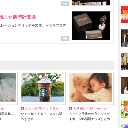
表現した腕時計登場
ラボレーションウオッチを製作。ドラマプロデ
とめ
スタバ新作イッキ見せ！
天使級に可愛い子供たち
猫写真集…
いくつ知ってる？ スタバ新
ペットと子供の仲良しショッ
リ
作まとめ
ト他、SNS話題キッズまとめ