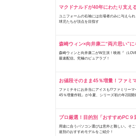
マクドナルドが40年にわたり支え
ユニフォームの右袖には出場者のみに与えられ
球児たちが頂点を目指す
森崎ウィン×向井康二“両片思い”
森崎ウィンと向井康二がW主演！映画『（LOVE S
最速配信。究極のピュアラブ！
お値段そのまま45％増量！ファミ
ファミチキにお弁当にアイスも!?ファミリーマ
45％増量作戦」が今夏、シリーズ初の年2回開
プロ厳選！目的別「おすすめPC９
用途に合うパソコン選びは意外と難しい。そこ
途別のおすすめモデルをご紹介！