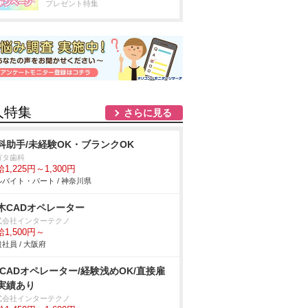
プレゼント特集
人特集
さらに見る
科助手/未経験OK・ブランクOK
ガタ歯科
1,225円～1,300円
バイト・パート / 神奈川県
木CADオペレーター
式会社インターテクノ
1,500円～
社員 / 大阪府
DCADオペレーター/経験浅めOK/直接雇
実績あり
式会社インターテクノ