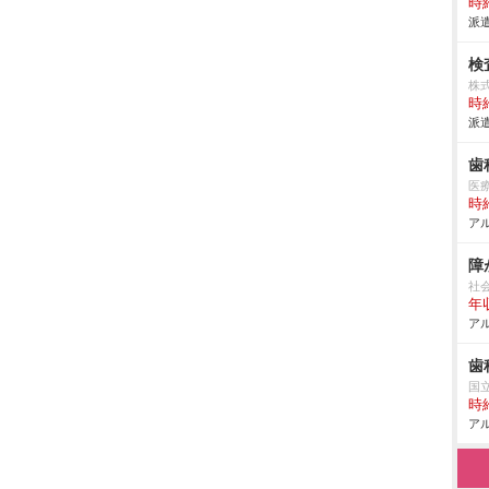
時給
派遣
検
株
時給
派遣
歯
医
時給
アル
障
社
年収
アル
歯
国
時給
アル