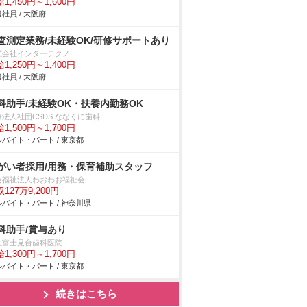
1,450円～1,600円
社員 / 大阪府
査測定業務/未経験OK/研修サポートあり
式会社インターテクノ
1,250円～1,400円
社員 / 大阪府
科助手/未経験OK・扶養内勤務OK
療法人社団CSDS ななくに歯科
1,500円～1,700円
バイト・パート / 東京都
がい者採用/用務・保育補助スタッフ
会福祉法人わおわお福祉会
127万9,200円
バイト・パート / 神奈川県
科助手/賞与あり
立富士見台歯科医院
1,300円～1,700円
バイト・パート / 東京都
続きはこちら