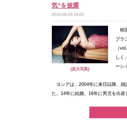
気”を披露
2018-08-29 18:00
韓国
ブラン
（v
しく
ーシ
[拡大写真]
ヨンアは、2004年に来日以降、雑
た、14年に結婚、16年に男児を出産