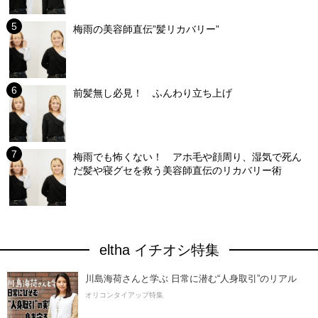
梅雨の美容師直伝”髪リカバリー”
前髪無し必見！ ふんわり立ち上げ
梅雨でも怖くない！ アホ毛や顔周り、湿気で死ん
だ髪や寝グセを救う美容師直伝のリカバリー術
eltha イチオシ特集
川島海荷さんと学ぶ 日常に潜む“人身取引”のリアル
オリコンタイアップ特集