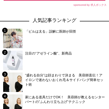
sponsored by 求人ボックス
人気記事ランキング
「ピルは太る」誤解に医師が回答
注目の“アゼライン酸”、新商品
“盛れる自分”は顔まわりで決まる 美容師直伝！ア
イロンで迷わないおくれ毛＆サイドバング簡単セッ
ト術
家にある道具だけでOK！ 美容師が教えるセンター
パートの”ふんわり立ち上げ”テクニック