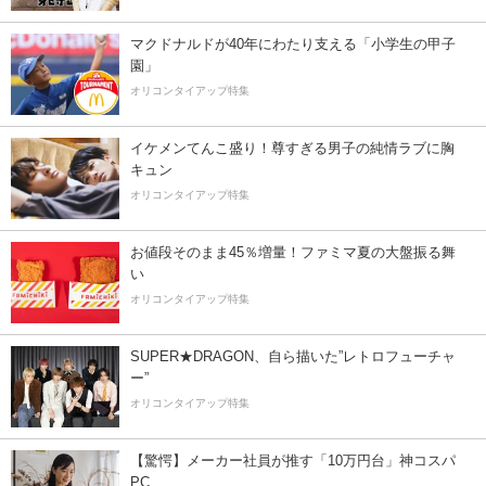
マクドナルドが40年にわたり支える「小学生の甲子
園」
オリコンタイアップ特集
イケメンてんこ盛り！尊すぎる男子の純情ラブに胸
キュン
オリコンタイアップ特集
お値段そのまま45％増量！ファミマ夏の大盤振る舞
い
オリコンタイアップ特集
SUPER★DRAGON、自ら描いた”レトロフューチャ
ー”
オリコンタイアップ特集
【驚愕】メーカー社員が推す「10万円台」神コスパ
PC