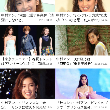
中村アン、“洗髪は週3”を弁解「清
中村アン、“シンデレラ方式”で成
潔にしないと」
功「いいなと思った人が…」
2015.08.05
2015.04.14
【東京ランウェイ】春夏トレンド
中村アン、次に狙うは
は“ワントーン”に注目 70年...
『ZERO』“桐谷美玲枠”
2015.02.15
2015.02.11
中村アン、クリスマスは「未
『神コレ』中村アン、ピンクのブ
定」 サンタに彼氏をおねだり
ラで「プリンセス気分」
2014.11.04
2014.08.31