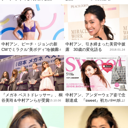
中村アン、ピーチ・ジョンの新
中村アン、引き締まった美背中披
CMでミラクル“美ボディ”を披露
露 30歳の変化語る
2018.05.14
2018.01.24
『メガネ ベストドレッサー』、桐
中村アン、アンダーウェア姿で念
谷美玲＆中村アンらが受賞
願達成 『sweet』初カバーガ...
2015.10.06
2015.08.12