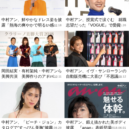
中村アン、鮮やかなドレス姿を披
中村アン、授賞式で涙ぐむ 就職
露「熱海の爽やかで明るい感...
志望だった『VOGUE』で受賞
2019.02.18
2018.11.26
岡田結実・有村架純・中村アンら
中村アン、イヴ・サンローランの
美脚共演 美脚作りのアドバ...
自動販売機に大喜び「不思議...
2018.10.11
2018.09.12
中村アン、「ピーチ・ジョン」カ
中村アン、鍛え抜かれた美ボディ
タログで“すっぴん美胸”披露
披露 『anan』表紙登場
2018.08.29
2018.06.01