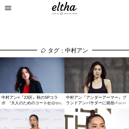
タグ：中村アン
中村アン×『23区』秋のSPコラ
中村アン『アンダーアーマー』ブ
ボ “大人のためのコートとニッ...
ランドアンバサダーに就任「...
2020.09.11
2020.04.01