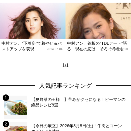
中村アン、“下着姿”で着やせ＆バ
中村アン、鉄板の“TDLデート”語
ストアップを表現
る 現在の恋は「そろそろ欲し...
2014.07.04
2014.02.20
1/1
人気記事ランキング
【夏野菜の王様！】苦みがクセになる！ピーマンの
絶品レシピ8選
【今日の献立】2026年8月8日(土)「牛肉とコーン