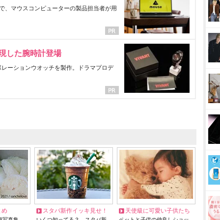
で、マウスコンピューターの製品担当者が用
表現した腕時計登場
ラボレーションウオッチを製作。ドラマプロデ
とめ
スタバ新作イッキ見せ！
天使級に可愛い子供たち
猫写真集…
いくつ知ってる？ スタバ新
ペットと子供の仲良しショッ