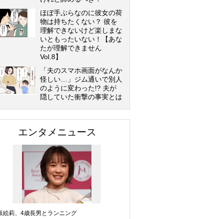
ほぼ手ぶらなのに彼女の荷
物は持ちたくない？ 彼を
理解できないけど楽しまな
いともったいない！【あな
たが理解できません
Vol.8】
「夫のスマホ画面がなんか
怪しい…」ジム通いで別人
のように変わった!? 夫が
隠していた衝撃の事実とは
エンタメニュース
坂絵莉、4歳長男とランニング