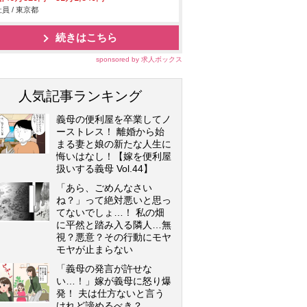
員 / 東京都
続きはこちら
sponsored by 求人ボックス
人気記事ランキング
義母の便利屋を卒業してノ
ーストレス！ 離婚から始
まる妻と娘の新たな人生に
悔いはなし！【嫁を便利屋
扱いする義母 Vol.44】
「あら、ごめんなさい
ね？」って絶対悪いと思っ
てないでしょ…！ 私の畑
に平然と踏み入る隣人…無
視？悪意？その行動にモヤ
モヤが止まらない
「義母の発言が許せな
い…！」嫁が義母に怒り爆
発！ 夫は仕方ないと言う
けれど諦めるべき？