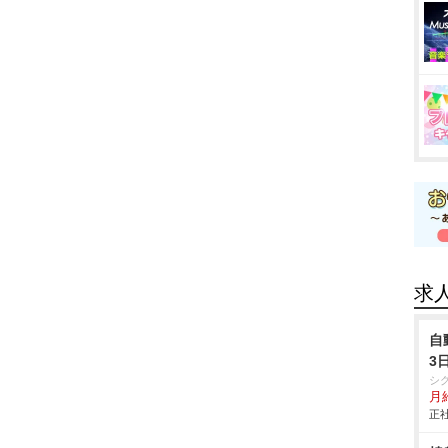
求
自
3
シ
月給
正社