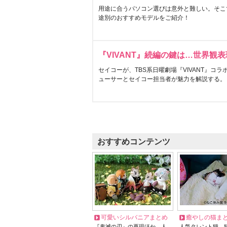
用途に合うパソコン選びは意外と難しい。そこ
途別のおすすめモデルをご紹介！
『VIVANT』続編の鍵は…世界観
セイコーが、TBS系日曜劇場『VIVANT』コ
ューサーとセイコー担当者が魅力を解説する。
おすすめコンテンツ
可愛いシルバニアまとめ
癒やしの猫ま
『鬼滅の刃』の再現ほか、人
人気タレント猫、