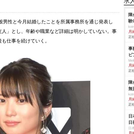
求
障
験
一般男性と今月結婚したことを所属事務所を通じ発表し
ko
友人」とし、年齢や職業など詳細は明かしていない。事
月
正社
後も仕事を続けていく。
事
ピ
Me
月
正社
障
無
ko
月
正社
日
日
日
月給