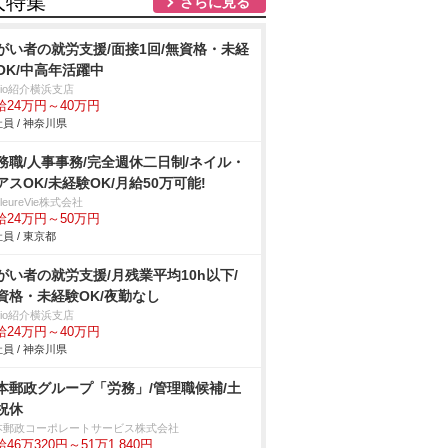
人特集
さらに見る
がい者の就労支援/面接1回/無資格・未経
OK/中高年活躍中
trio紹介横浜支店
給24万円～40万円
員 / 神奈川県
務職/人事事務/完全週休二日制/ネイル・
アスOK/未経験OK/月給50万可能!
illeureVie株式会社
給24万円～50万円
員 / 東京都
がい者の就労支援/月残業平均10h以下/
資格・未経験OK/夜勤なし
trio紹介横浜支店
給24万円～40万円
員 / 神奈川県
本郵政グループ「労務」/管理職候補/土
祝休
本郵政コーポレートサービス株式会社
46万320円～51万1,840円