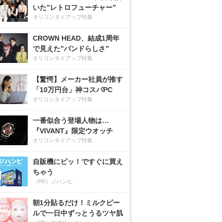
いた”レトロフューチャー”
オリコンタイアップ特集
CROWN HEAD、結成1周年
で見えた”バンドらしさ”
オリコンタイアップ特集
【驚愕】メーカー社員が推す
「10万円台」神コスパPC
オリコンタイアップ特集
一番似合う登場人物は…
『VIVANT』限定ウオッチ
オリコンタイアップ特集
自販機にピッ！ですぐに買え
ちゃう
（PR）ジハンピ
朝1分貼るだけ！ミルクピー
ルで一日中ずっとうるツヤ肌