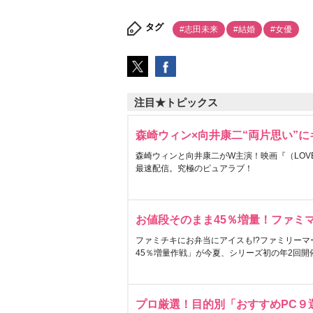
タグ
#志田未来
#結婚
#女優
注目★トピックス
森崎ウィン×向井康二“両片思い”
森崎ウィンと向井康二がW主演！映画『（LOVE S
最速配信。究極のピュアラブ！
お値段そのまま45％増量！ファミ
ファミチキにお弁当にアイスも!?ファミリーマ
45％増量作戦」が今夏、シリーズ初の年2回開
プロ厳選！目的別「おすすめPC９