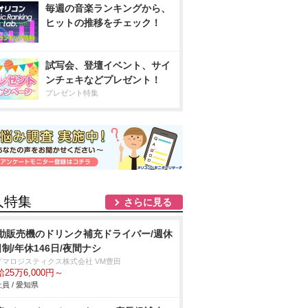
毎週の音楽ランキングから、
ヒットの推移をチェック！
試写会、登壇イベント、サイ
ンチェキなどプレゼント！
プレゼント特集
人特集
さらに見る
動販売機のドリンク補充ドライバー/週休
日制/年休146日/夜間ナシ
グマロジスティクス株式会社 VM豊田
25万6,000円～
員 / 愛知県