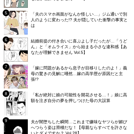
「夫のスマホ画面がなんか怪しい…」ジム通いで別
人のように変わった!? 夫が隠していた衝撃の事実と
は
結婚前提の付き合いに喜ぶよし子だったが…「うど
ん」と「オムライス」から始まる小さな違和感【あ
なたが理解できません Vol.5】
「嫁に問題があるから息子が目移りしたのよ！」義
母の驚きの見解に唖然…嫁の高学歴が原因だと主
張!?
「私が絶対に娘の可能性を開花させる…！」娘に高
額を注ぎ自分の夢を押しつけた母の大誤算
夫が闇堕ちした瞬間…これまで嫌味なヤツらが媚び
へつらう姿は滑稽だな！【母親ならすべてを許さな
いとダメですか？ Vol.28】