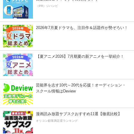
（PR）ジハンピ
2026年7月夏ドラマも、注目作＆話題作が勢ぞろい！
【夏アニメ2026】7月期夏の新アニメを一挙紹介！
芸能界を志す10代～20代を応援！オーディション・
スクール情報はDeview
漫画読み放題サブスクおすすめ11選【徹底比較】
オリコン顧客満足度ランキング