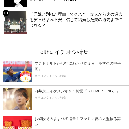
「元嫁と別れた理由ってそれ？」友人から夫の過去
を突っ込まれ不安…信じて結婚した夫の過去まで信
じれる？
eltha イチオシ特集
マクドナルドが40年にわたり支える「小学生の甲子
園」
オリコンタイアップ特集
向井康二イケメンすぎ！純愛『（LOVE SONG）』
オリコンタイアップ特集
お値段そのまま45％増量！ファミマ夏の大盤振る舞
い