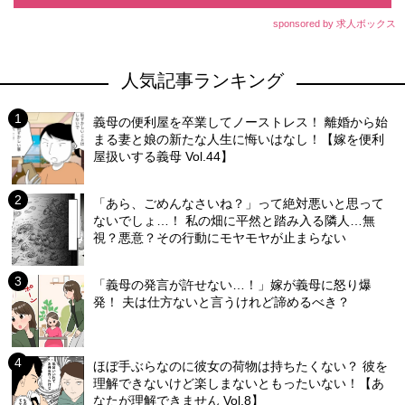
sponsored by 求人ボックス
人気記事ランキング
義母の便利屋を卒業してノーストレス！ 離婚から始
まる妻と娘の新たな人生に悔いはなし！【嫁を便利
屋扱いする義母 Vol.44】
「あら、ごめんなさいね？」って絶対悪いと思って
ないでしょ…！ 私の畑に平然と踏み入る隣人…無
視？悪意？その行動にモヤモヤが止まらない
「義母の発言が許せない…！」嫁が義母に怒り爆
発！ 夫は仕方ないと言うけれど諦めるべき？
ほぼ手ぶらなのに彼女の荷物は持ちたくない？ 彼を
理解できないけど楽しまないともったいない！【あ
なたが理解できません Vol.8】