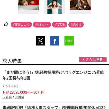
#藤田ニコル
#タレント
#写真集
#講談社
さらに見る
求人特集
「まだ間に合う!」/未経験採用枠/デバッグエンジニア/昇給
年2回賞与年2回
Yts株式会社
月給28万5,000円～50万円
正社員 / 北海道
未経験歓迎!「総務人事スタッフ」/管理職候補/年間休日129