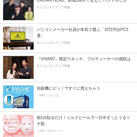
CROWN HEAD、結成1周年で見えた”バンドらしさ”
オリコンタイアップ特集
パソコンメーカー社員が本気で選ぶ「10万円台PC3
選」
オリコンタイアップ特集
『VIVANT』限定ウオッチ、プロデューサーの感想は
オリコンタイアップ特集
自販機にピッ！ですぐに買えちゃう
（PR）ジハンピ
朝1分貼るだけ！ミルクピールで一日中ずっとうるツ
ヤ肌
（PR）サボリーノ