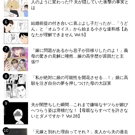
人のように変わった!? 夫が隠していた衝撃の事実と
は
結婚前提の付き合いに喜ぶよし子だったが…「うど
ん」と「オムライス」から始まる小さな違和感【あ
なたが理解できません Vol.5】
「嫁に問題があるから息子が目移りしたのよ！」義
母の驚きの見解に唖然…嫁の高学歴が原因だと主
張!?
「私が絶対に娘の可能性を開花させる…！」娘に高
額を注ぎ自分の夢を押しつけた母の大誤算
夫が闇堕ちした瞬間…これまで嫌味なヤツらが媚び
へつらう姿は滑稽だな！【母親ならすべてを許さな
いとダメですか？ Vol.28】
「元嫁と別れた理由ってそれ？」友人から夫の過去