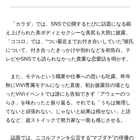
「カラダ」では、SNSで公開するたびに話題になる鍛
え上げられた美ボディとセクシーな美尻も大胆に披露。
「ココロ」では、“つい最近までお付き合いしていた”彼氏
について、付き合ったきっかけや別れなどを初告白。テ
レビやSNSでも語られなかった貴重な恋愛話を明かす。
また、モデルという職業や仕事への思いも吐露。昨年
秋にViVi専属モデルになった直後、初お披露目の場とな
ったViViイベントでは誰にも告知できず「アウェーのつ
らさ」を味わったと振り返る。それでも「うちは無理し
てないと頑張れない。じゃないと結果は残せない」と語
るなど、超ストイックで努力家な一面も感じさせる。
誌面では、ニコルファンを公言する“マブダチ”の俳優の