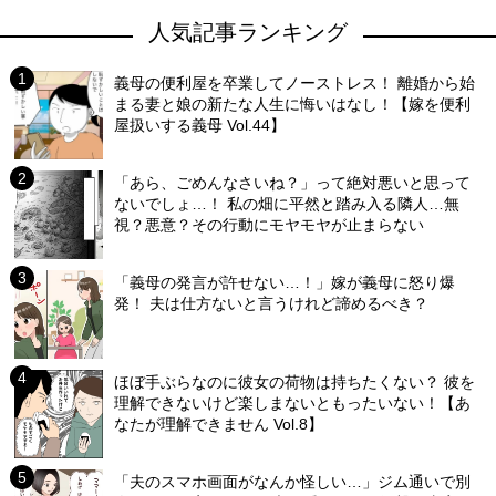
人気記事ランキング
義母の便利屋を卒業してノーストレス！ 離婚から始
まる妻と娘の新たな人生に悔いはなし！【嫁を便利
屋扱いする義母 Vol.44】
「あら、ごめんなさいね？」って絶対悪いと思って
ないでしょ…！ 私の畑に平然と踏み入る隣人…無
視？悪意？その行動にモヤモヤが止まらない
「義母の発言が許せない…！」嫁が義母に怒り爆
発！ 夫は仕方ないと言うけれど諦めるべき？
ほぼ手ぶらなのに彼女の荷物は持ちたくない？ 彼を
理解できないけど楽しまないともったいない！【あ
なたが理解できません Vol.8】
「夫のスマホ画面がなんか怪しい…」ジム通いで別