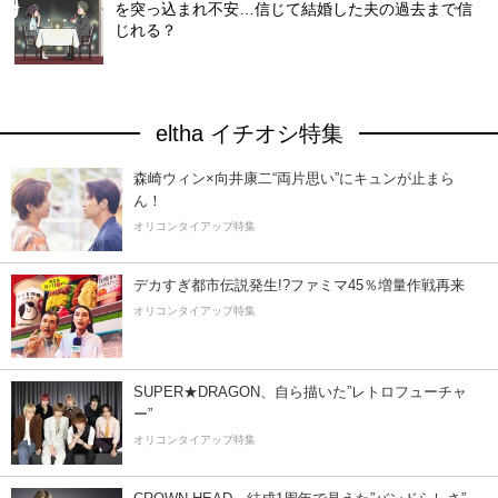
を突っ込まれ不安…信じて結婚した夫の過去まで信
じれる？
eltha イチオシ特集
森崎ウィン×向井康二“両片思い”にキュンが止まら
ん！
オリコンタイアップ特集
デカすぎ都市伝説発生!?ファミマ45％増量作戦再来
オリコンタイアップ特集
SUPER★DRAGON、自ら描いた”レトロフューチャ
ー”
オリコンタイアップ特集