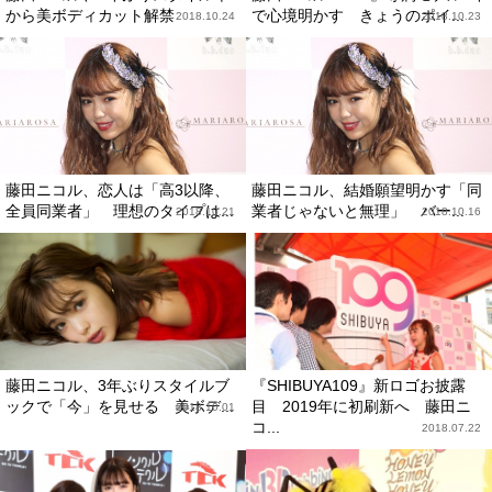
から美ボディカット解禁
で心境明かす きょうのポイ...
2018.10.24
2018.10.23
藤田ニコル、恋人は「高3以降、
藤田ニコル、結婚願望明かす「同
全員同業者」 理想のタイプは...
業者じゃないと無理」 バー...
2018.10.21
2018.10.16
藤田ニコル、3年ぶりスタイルブ
『SHIBUYA109』新ロゴお披露
ックで「今」を見せる 美ボデ...
目 2019年に初刷新へ 藤田ニ
2018.10.01
コ...
2018.07.22