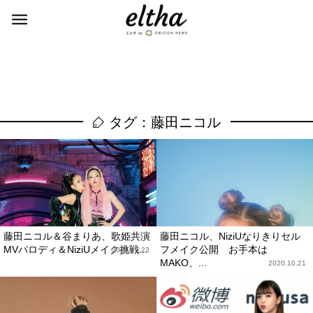
タグ：藤田ニコル
藤田ニコル＆谷まりあ、歌姫共演
藤田ニコル、NiziUなりきりセル
MVパロディ＆NiziUメイク挑戦...
フメイク公開 お手本は
2020.10.23
MAKO、...
2020.10.21