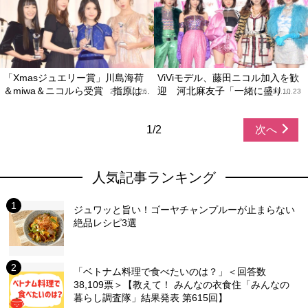
「Xmasジュエリー賞」川島海荷
ViViモデル、藤田ニコル加入を歓
＆miwa＆ニコルら受賞 指原は...
迎 河北麻友子「一緒に盛り...
2017.10.26
2017.10.23
1/2
次へ
人気記事ランキング
ジュワッと旨い！ゴーヤチャンプルーが止まらない
絶品レシピ3選
「ベトナム料理で食べたいのは？」＜回答数
38,109票＞【教えて！ みんなの衣食住「みんなの
暮らし調査隊」結果発表 第615回】