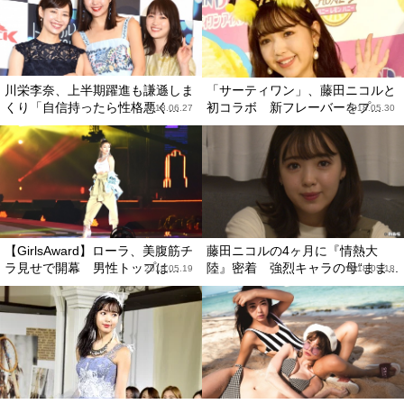
川栄李奈、上半期躍進も謙遜しま
「サーティワン」、藤田ニコルと
くり「自信持ったら性格悪く...
初コラボ 新フレーバーをプ...
2018.06.27
2018.05.30
【GirlsAward】ローラ、美腹筋チ
藤田ニコルの4ヶ月に『情熱大
ラ見せで開幕 男性トップは...
陸』密着 強烈キャラの母“まま...
2018.05.19
2018.05.18