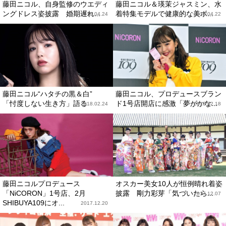
藤田ニコル、自身監修のウエディ
藤田ニコル＆瑛茉ジャスミン、水
ングドレス姿披露 婚期遅れ...
着特集モデルで健康的な美ボ...
2018.04.24
2018.04.22
藤田ニコル“ハタチの黒＆白”
藤田ニコル、プロデュースブラン
「忖度しない生き方」語る
ド1号店開店に感激「夢がかな...
2018.02.24
2018.02.18
藤田ニコルプロデュース
オスカー美女10人が恒例晴れ着姿
「NiCORON」1号店、2月
披露 剛力彩芽「気づいたら...
2017.12.07
SHIBUYA109にオ...
2017.12.20