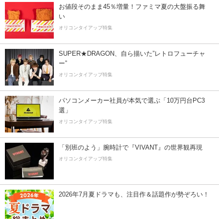
お値段そのまま45％増量！ファミマ夏の大盤振る舞
い
オリコンタイアップ特集
SUPER★DRAGON、自ら描いた”レトロフューチャ
ー”
オリコンタイアップ特集
パソコンメーカー社員が本気で選ぶ「10万円台PC3
選」
オリコンタイアップ特集
「別班のよう」腕時計で『VIVANT』の世界観再現
オリコンタイアップ特集
2026年7月夏ドラマも、注目作＆話題作が勢ぞろい！