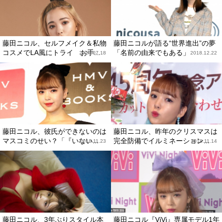
藤田ニコル、セルフメイク＆私物
藤田ニコルが語る“世界進出”の夢
コスメでLA風にトライ お手...
「名前の由来でもある」
2020.07.18
2018.12.22
藤田ニコル、彼氏ができないのは
藤田ニコル、昨年のクリスマスは
マスコミのせい？「『いない...
完全防備でイルミネーション...
2018.11.23
2018.11.14
藤田ニコル、3年ぶりスタイル本
藤田ニコル『ViVi』専属モデル1年