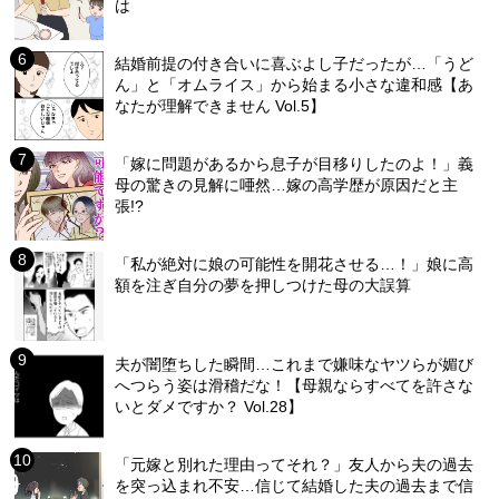
は
結婚前提の付き合いに喜ぶよし子だったが…「うど
ん」と「オムライス」から始まる小さな違和感【あ
なたが理解できません Vol.5】
「嫁に問題があるから息子が目移りしたのよ！」義
母の驚きの見解に唖然…嫁の高学歴が原因だと主
張!?
「私が絶対に娘の可能性を開花させる…！」娘に高
額を注ぎ自分の夢を押しつけた母の大誤算
夫が闇堕ちした瞬間…これまで嫌味なヤツらが媚び
へつらう姿は滑稽だな！【母親ならすべてを許さな
いとダメですか？ Vol.28】
「元嫁と別れた理由ってそれ？」友人から夫の過去
を突っ込まれ不安…信じて結婚した夫の過去まで信