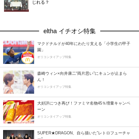
じれる？
eltha イチオシ特集
マクドナルドが40年にわたり支える「小学生の甲子
園」
オリコンタイアップ特集
森崎ウィン×向井康二“両片思い”にキュンが止まら
ん！
オリコンタイアップ特集
大好評につき再び！ファミマ名物45％増量キャンペ
ーン
オリコンタイアップ特集
SUPER★DRAGON、自ら描いた”レトロフューチャ