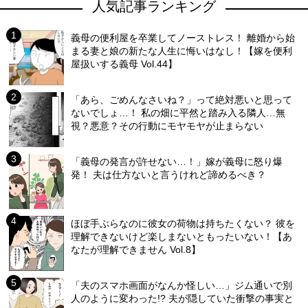
人気記事ランキング
義母の便利屋を卒業してノーストレス！ 離婚から始
まる妻と娘の新たな人生に悔いはなし！【嫁を便利
屋扱いする義母 Vol.44】
「あら、ごめんなさいね？」って絶対悪いと思って
ないでしょ…！ 私の畑に平然と踏み入る隣人…無
視？悪意？その行動にモヤモヤが止まらない
「義母の発言が許せない…！」嫁が義母に怒り爆
発！ 夫は仕方ないと言うけれど諦めるべき？
ほぼ手ぶらなのに彼女の荷物は持ちたくない？ 彼を
理解できないけど楽しまないともったいない！【あ
なたが理解できません Vol.8】
「夫のスマホ画面がなんか怪しい…」ジム通いで別
人のように変わった!? 夫が隠していた衝撃の事実と