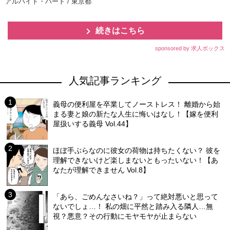
アルバイト・パート / 東京都
続きはこちら
sponsored by 求人ボックス
人気記事ランキング
義母の便利屋を卒業してノーストレス！ 離婚から始
まる妻と娘の新たな人生に悔いはなし！【嫁を便利
屋扱いする義母 Vol.44】
ほぼ手ぶらなのに彼女の荷物は持ちたくない？ 彼を
理解できないけど楽しまないともったいない！【あ
なたが理解できません Vol.8】
「あら、ごめんなさいね？」って絶対悪いと思って
ないでしょ…！ 私の畑に平然と踏み入る隣人…無
視？悪意？その行動にモヤモヤが止まらない