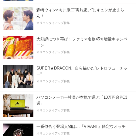
森崎ウィン×向井康二“両片思い”にキュンが止まら
ん！
オリコンタイアップ特集
大好評につき再び！ファミマ名物45％増量キャンペ
ーン
オリコンタイアップ特集
SUPER★DRAGON、自ら描いた”レトロフューチャ
ー”
オリコンタイアップ特集
パソコンメーカー社員が本気で選ぶ「10万円台PC3
選」
オリコンタイアップ特集
一番似合う登場人物は…『VIVANT』限定ウオッチ
オリコンタイアップ特集