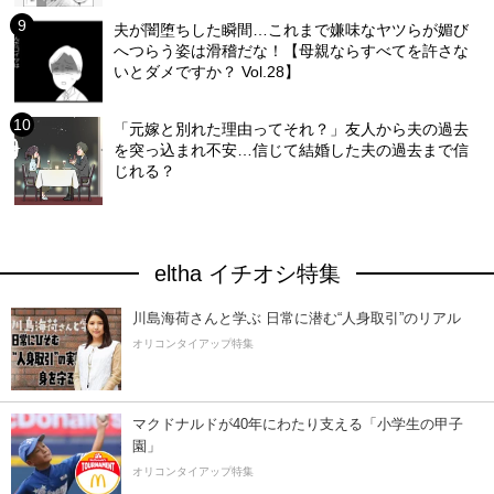
夫が闇堕ちした瞬間…これまで嫌味なヤツらが媚び
へつらう姿は滑稽だな！【母親ならすべてを許さな
いとダメですか？ Vol.28】
「元嫁と別れた理由ってそれ？」友人から夫の過去
を突っ込まれ不安…信じて結婚した夫の過去まで信
じれる？
eltha イチオシ特集
川島海荷さんと学ぶ 日常に潜む“人身取引”のリアル
オリコンタイアップ特集
マクドナルドが40年にわたり支える「小学生の甲子
園」
オリコンタイアップ特集