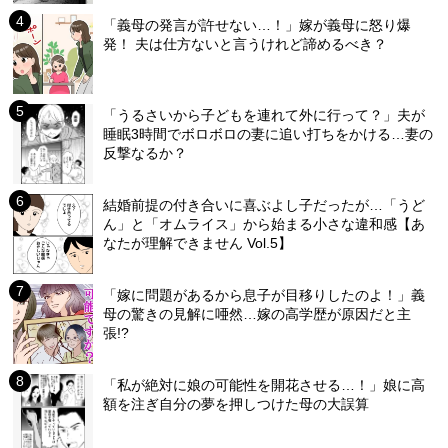
「義母の発言が許せない…！」嫁が義母に怒り爆
発！ 夫は仕方ないと言うけれど諦めるべき？
「うるさいから子どもを連れて外に行って？」夫が
睡眠3時間でボロボロの妻に追い打ちをかける…妻の
反撃なるか？
結婚前提の付き合いに喜ぶよし子だったが…「うど
ん」と「オムライス」から始まる小さな違和感【あ
なたが理解できません Vol.5】
「嫁に問題があるから息子が目移りしたのよ！」義
母の驚きの見解に唖然…嫁の高学歴が原因だと主
張!?
「私が絶対に娘の可能性を開花させる…！」娘に高
額を注ぎ自分の夢を押しつけた母の大誤算