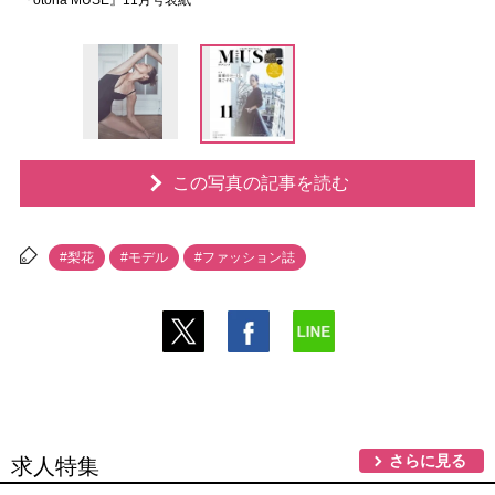
『otona MUSE』11月号表紙
この写真の記事を読む
#梨花
#モデル
#ファッション誌
さらに見る
求人特集