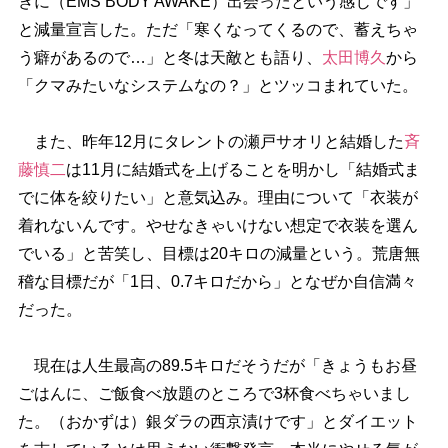
きに（EMS BODY AWAKE）出会ったという感じです」
と減量宣言した。ただ「寒くなってくるので、蓄えちゃ
う癖があるので…」と冬は天敵とも語り、
太田博久
から
「クマみたいなシステムなの？」とツッコまれていた。
また、昨年12月にタレントの瀬戸サオリと結婚した
斉
藤慎二
は11月に結婚式を上げることを明かし「結婚式ま
でに体を絞りたい」と意気込み。理由について「衣装が
着れないんです。やせなきゃいけない想定で衣装を選ん
でいる」と苦笑し、目標は20キロの減量という。荒唐無
稽な目標だが「1日、0.7キロだから」となぜか自信満々
だった。
現在は人生最高の89.5キロだそうだが「きょうもお昼
ごはんに、ご飯食べ放題のところで3杯食べちゃいまし
た。（おかずは）銀ダラの西京漬けです」とダイエット