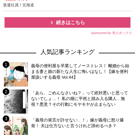
派遣社員 / 北海道
続きはこちら
sponsored by 求人ボックス
人気記事ランキング
義母の便利屋を卒業してノーストレス！ 離婚から始
まる妻と娘の新たな人生に悔いはなし！【嫁を便利
屋扱いする義母 Vol.44】
「あら、ごめんなさいね？」って絶対悪いと思って
ないでしょ…！ 私の畑に平然と踏み入る隣人…無
視？悪意？その行動にモヤモヤが止まらない
「義母の発言が許せない…！」嫁が義母に怒り爆
発！ 夫は仕方ないと言うけれど諦めるべき？