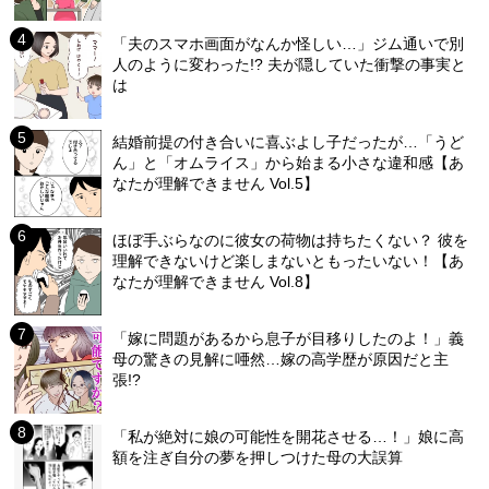
「夫のスマホ画面がなんか怪しい…」ジム通いで別
人のように変わった!? 夫が隠していた衝撃の事実と
は
結婚前提の付き合いに喜ぶよし子だったが…「うど
ん」と「オムライス」から始まる小さな違和感【あ
なたが理解できません Vol.5】
ほぼ手ぶらなのに彼女の荷物は持ちたくない？ 彼を
理解できないけど楽しまないともったいない！【あ
なたが理解できません Vol.8】
「嫁に問題があるから息子が目移りしたのよ！」義
母の驚きの見解に唖然…嫁の高学歴が原因だと主
張!?
「私が絶対に娘の可能性を開花させる…！」娘に高
額を注ぎ自分の夢を押しつけた母の大誤算