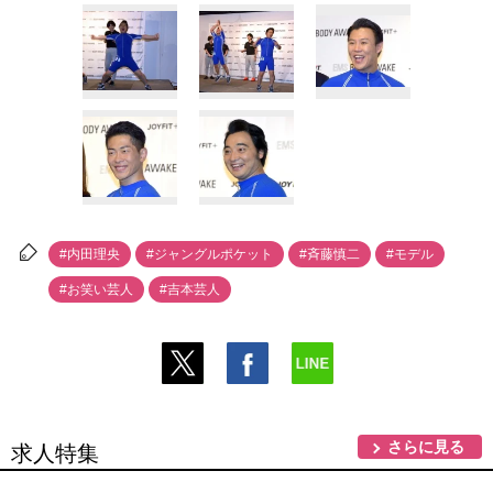
#内田理央
#ジャングルポケット
#斉藤慎二
#モデル
#お笑い芸人
#吉本芸人
さらに見る
求人特集