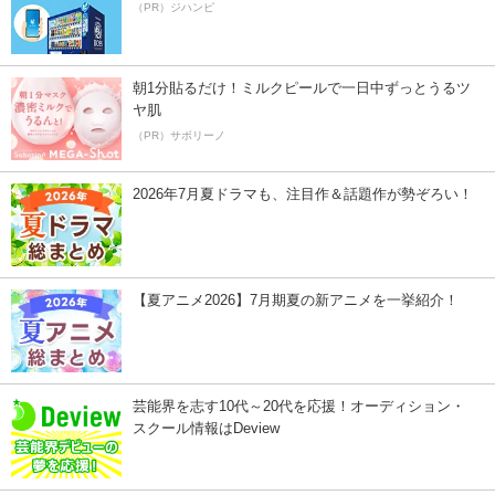
（PR）ジハンピ
朝1分貼るだけ！ミルクピールで一日中ずっとうるツ
ヤ肌
（PR）サボリーノ
2026年7月夏ドラマも、注目作＆話題作が勢ぞろい！
【夏アニメ2026】7月期夏の新アニメを一挙紹介！
芸能界を志す10代～20代を応援！オーディション・
スクール情報はDeview