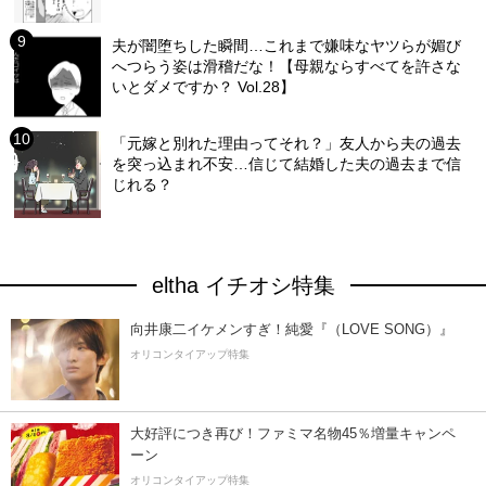
夫が闇堕ちした瞬間…これまで嫌味なヤツらが媚び
へつらう姿は滑稽だな！【母親ならすべてを許さな
いとダメですか？ Vol.28】
「元嫁と別れた理由ってそれ？」友人から夫の過去
を突っ込まれ不安…信じて結婚した夫の過去まで信
じれる？
eltha イチオシ特集
向井康二イケメンすぎ！純愛『（LOVE SONG）』
オリコンタイアップ特集
大好評につき再び！ファミマ名物45％増量キャンペ
ーン
オリコンタイアップ特集