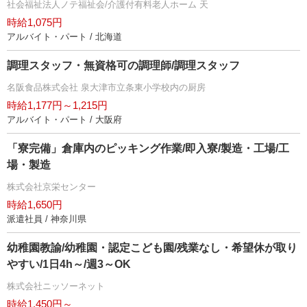
社会福祉法人ノテ福祉会/介護付有料老人ホーム 天
時給1,075円
アルバイト・パート / 北海道
調理スタッフ・無資格可の調理師/調理スタッフ
名阪食品株式会社 泉大津市立条東小学校内の厨房
時給1,177円～1,215円
アルバイト・パート / 大阪府
「寮完備」倉庫内のピッキング作業/即入寮/製造・工場/工
場・製造
株式会社京栄センター
時給1,650円
派遣社員 / 神奈川県
幼稚園教諭/幼稚園・認定こども園/残業なし・希望休が取り
すい/1日4h～/週3～OK
株式会社ニッソーネット
時給1,450円～