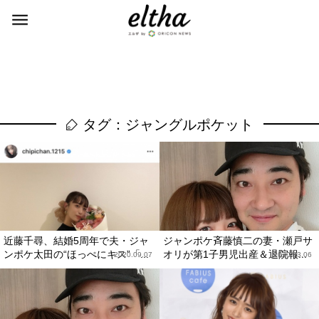
タグ：ジャングルポケット
近藤千尋、結婚5周年で夫・ジャ
ジャンポケ斉藤慎二の妻・瀬戸サ
ンポケ太田の“ほっぺにキス”「...
オリが第1子男児出産＆退院報...
2020.09.07
2020.03.06