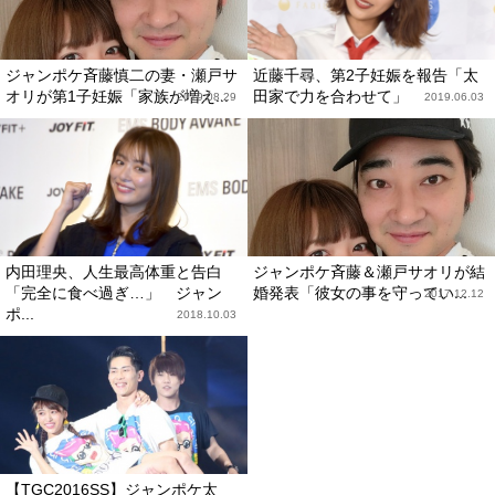
ジャンポケ斉藤慎二の妻・瀬戸サ
近藤千尋、第2子妊娠を報告「太
オリが第1子妊娠「家族が増え...
田家で力を合わせて」
2019.08.29
2019.06.03
内田理央、人生最高体重と告白
ジャンポケ斉藤＆瀬戸サオリが結
「完全に食べ過ぎ…」 ジャン
婚発表「彼女の事を守ってい...
2017.12.12
ポ...
2018.10.03
【TGC2016SS】ジャンポケ太