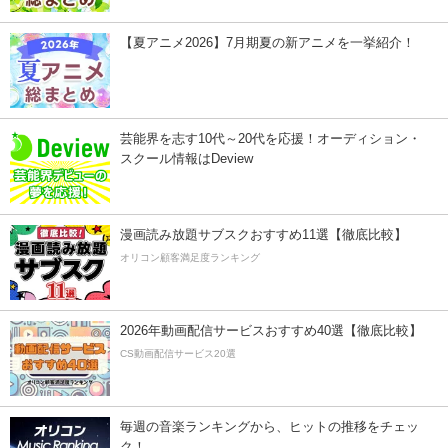
【夏アニメ2026】7月期夏の新アニメを一挙紹介！
芸能界を志す10代～20代を応援！オーディション・
スクール情報はDeview
漫画読み放題サブスクおすすめ11選【徹底比較】
オリコン顧客満足度ランキング
2026年動画配信サービスおすすめ40選【徹底比較】
CS動画配信サービス20選
毎週の音楽ランキングから、ヒットの推移をチェッ
ク！