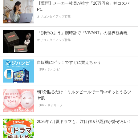
【驚愕】メーカー社員が推す「10万円台」神コスパ
PC
オリコンタイアップ特集
「別班のよう」腕時計で『VIVANT』の世界観再現
オリコンタイアップ特集
自販機にピッ！ですぐに買えちゃう
（PR）ジハンピ
朝1分貼るだけ！ミルクピールで一日中ずっとうるツ
ヤ肌
（PR）サボリーノ
2026年7月夏ドラマも、注目作＆話題作が勢ぞろい！