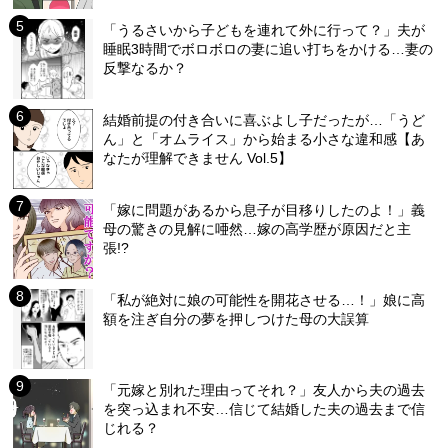
「うるさいから子どもを連れて外に行って？」夫が
睡眠3時間でボロボロの妻に追い打ちをかける…妻の
反撃なるか？
結婚前提の付き合いに喜ぶよし子だったが…「うど
ん」と「オムライス」から始まる小さな違和感【あ
なたが理解できません Vol.5】
「嫁に問題があるから息子が目移りしたのよ！」義
母の驚きの見解に唖然…嫁の高学歴が原因だと主
張!?
「私が絶対に娘の可能性を開花させる…！」娘に高
額を注ぎ自分の夢を押しつけた母の大誤算
「元嫁と別れた理由ってそれ？」友人から夫の過去
を突っ込まれ不安…信じて結婚した夫の過去まで信
じれる？