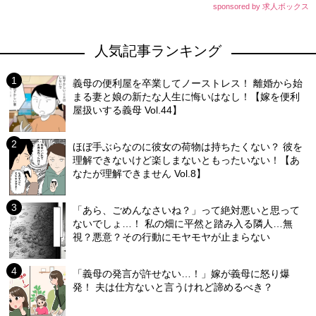
sponsored by 求人ボックス
人気記事ランキング
義母の便利屋を卒業してノーストレス！ 離婚から始
まる妻と娘の新たな人生に悔いはなし！【嫁を便利
屋扱いする義母 Vol.44】
ほぼ手ぶらなのに彼女の荷物は持ちたくない？ 彼を
理解できないけど楽しまないともったいない！【あ
なたが理解できません Vol.8】
「あら、ごめんなさいね？」って絶対悪いと思って
ないでしょ…！ 私の畑に平然と踏み入る隣人…無
視？悪意？その行動にモヤモヤが止まらない
「義母の発言が許せない…！」嫁が義母に怒り爆
発！ 夫は仕方ないと言うけれど諦めるべき？