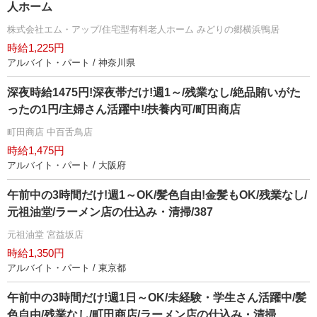
人ホーム
株式会社エム・アップ/住宅型有料老人ホーム みどりの郷横浜鴨居
時給1,225円
アルバイト・パート / 神奈川県
深夜時給1475円!深夜帯だけ!週1～/残業なし/絶品賄いがた
ったの1円/主婦さん活躍中!/扶養内可/町田商店
町田商店 中百舌鳥店
時給1,475円
アルバイト・パート / 大阪府
午前中の3時間だけ!週1～OK/髪色自由!金髪もOK/残業なし/
元祖油堂/ラーメン店の仕込み・清掃/387
元祖油堂 宮益坂店
時給1,350円
アルバイト・パート / 東京都
午前中の3時間だけ!週1日～OK/未経験・学生さん活躍中/髪
色自由/残業なし/町田商店/ラーメン店の仕込み・清掃