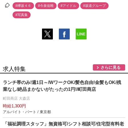
#欅坂４６
#今泉佑唯
#アイドル
#坂道グループ
#写真集
さらに見る
求人特集
ランチ帯のみ!週1日～/WワークOK/髪色自由!金髪もOK/残
業なし/絶品まかないがたったの1円!/町田商店
町田商店 大森店
時給1,300円
アルバイト・パート / 東京都
「福祉調理スタッフ」無資格可/シフト相談可/住宅型有料老