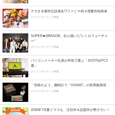
デカすぎ都市伝説発生!?ファミマ45％増量作戦再来
オリコンタイアップ特集
SUPER★DRAGON、自ら描いた”レトロフューチャ
ー”
オリコンタイアップ特集
パソコンメーカー社員が本気で選ぶ「10万円台PC3
選」
オリコンタイアップ特集
「別班のよう」腕時計で『VIVANT』の世界観再現
オリコンタイアップ特集
2026年7月夏ドラマも、注目作＆話題作が勢ぞろい！