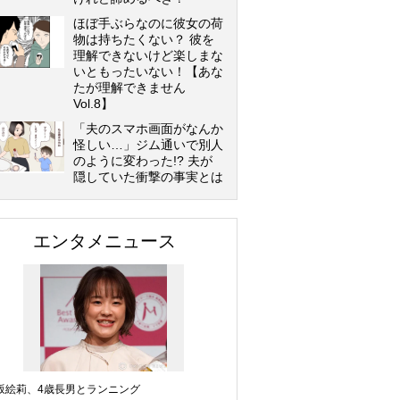
ほぼ手ぶらなのに彼女の荷
物は持ちたくない？ 彼を
理解できないけど楽しまな
いともったいない！【あな
たが理解できません
Vol.8】
「夫のスマホ画面がなんか
怪しい…」ジム通いで別人
のように変わった!? 夫が
隠していた衝撃の事実とは
エンタメニュース
坂絵莉、4歳長男とランニング