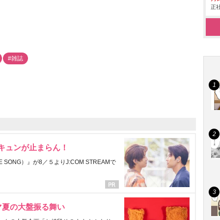
正社
#雑誌
にキュンが止まらん！
ONG）』が8／５よりJ:COM STREAMで
マ夏の大盤振る舞い