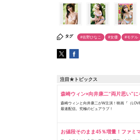
タグ
#佐野ひなこ
#女優
#モデル
注目★トピックス
森崎ウィン×向井康二“両片思い”
森崎ウィンと向井康二がW主演！映画『（LOVE S
最速配信。究極のピュアラブ！
お値段そのまま45％増量！ファミ