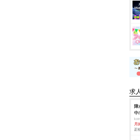
求
障
中
ko
月
正社