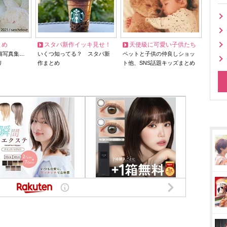
とめ
スタバ新作イッキ見せ！
天使級に可愛い子供たち
猫写真集…
いくつ知ってる？ スタバ新
ペットと子供の仲良しショッ
リ
作まとめ
ト他、SNS話題キッズまとめ