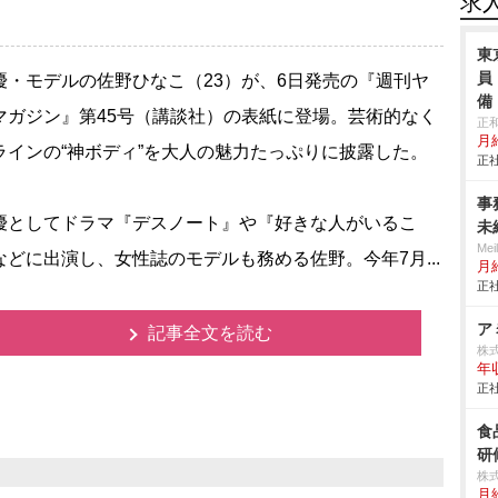
求
東
員
・モデルの佐野ひなこ（23）が、6日発売の『週刊ヤ
備
マガジン』第45号（講談社）の表紙に登場。芸術的なく
正
月給
ラインの“神ボディ”を大人の魅力たっぷりに披露した。
正社
事
としてドラマ『デスノート』や『好きな人がいるこ
未
Me
などに出演し、女性誌のモデルも務める佐野。今年7月...
月
正社
ア
記事全文を読む
株
年
正社
食
研
株式
月