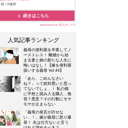
員 / 大阪府
続きはこちら
sponsored by 求人ボックス
人気記事ランキング
義母の便利屋を卒業してノ
ーストレス！ 離婚から始
まる妻と娘の新たな人生に
悔いはなし！【嫁を便利屋
扱いする義母 Vol.44】
「あら、ごめんなさい
ね？」って絶対悪いと思っ
てないでしょ…！ 私の畑
に平然と踏み入る隣人…無
視？悪意？その行動にモヤ
モヤが止まらない
「義母の発言が許せな
い…！」嫁が義母に怒り爆
発！ 夫は仕方ないと言う
けれど諦めるべき？