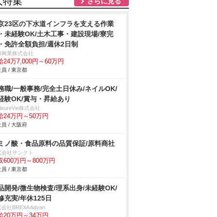
人特集
さらに見る
京23区の下水道インフラを支える作業
・未経験OK/土木工事・建設現場/寮完
・免許全額負担/週休2日制
和興業株式会社
24万7,000円～60万円
員 / 東京都
務職/一般事務/完全土日休み/ネイルOK/
経験OK/賞与・昇給あり
illeureVie株式会社
給24万円～50万円
員 / 大阪府
ミノ酸・食品原料の品質保証/原料商社
式会社サンクト
収600万円～800万円
員 / 東京都
品開発/微生物検査/理系出身/未経験OK/
修充実/年休125日
会社BREXA Advan
給20万円～34万円