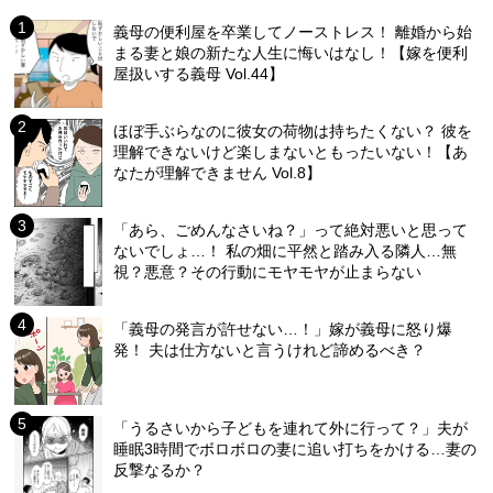
義母の便利屋を卒業してノーストレス！ 離婚から始
まる妻と娘の新たな人生に悔いはなし！【嫁を便利
屋扱いする義母 Vol.44】
ほぼ手ぶらなのに彼女の荷物は持ちたくない？ 彼を
理解できないけど楽しまないともったいない！【あ
なたが理解できません Vol.8】
「あら、ごめんなさいね？」って絶対悪いと思って
ないでしょ…！ 私の畑に平然と踏み入る隣人…無
視？悪意？その行動にモヤモヤが止まらない
「義母の発言が許せない…！」嫁が義母に怒り爆
発！ 夫は仕方ないと言うけれど諦めるべき？
「うるさいから子どもを連れて外に行って？」夫が
睡眠3時間でボロボロの妻に追い打ちをかける…妻の
反撃なるか？