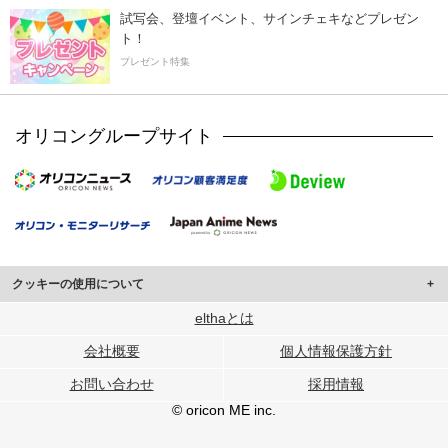
試写会、登壇イベント、サインチェキなどプレゼン
ト！
プレゼント特集
オリコングループサイト
クッキーの使用について
このサイトでは Cookie を使用して、ユーザーに合わせたコンテンツや広告の
elthaとは
表示、ソーシャル メディア機能の提供、広告の表示回数やクリック数の測定を
会社概要
個人情報保護方針
行っています。
また、ユーザーによるサイトの利用状況についても情報を収集し、ソーシャル
お問い合わせ
採用情報
メディアや広告配信、データ解析の各パートナーに提供しています。
各パートナーは、この情報とユーザーが各パートナーに提供した他の情報や、
© oricon ME inc.
ユーザーが各パートナーのサービスを使用したときに収集した他の情報を組み
合わせて使用することがあります。