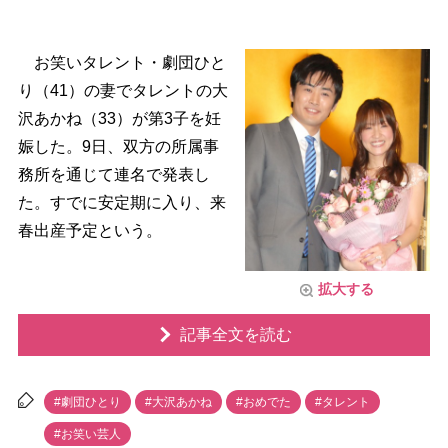
お笑いタレント・劇団ひと
り（41）の妻でタレントの大
沢あかね（33）が第3子を妊
娠した。9日、双方の所属事
務所を通じて連名で発表し
た。すでに安定期に入り、来
春出産予定という。
拡大する
記事全文を読む
#劇団ひとり
#大沢あかね
#おめでた
#タレント
#お笑い芸人