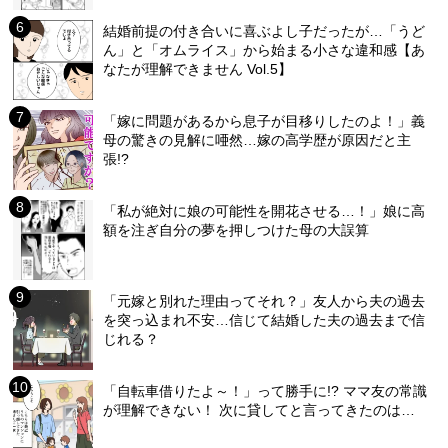
結婚前提の付き合いに喜ぶよし子だったが…「うど
ん」と「オムライス」から始まる小さな違和感【あ
なたが理解できません Vol.5】
「嫁に問題があるから息子が目移りしたのよ！」義
母の驚きの見解に唖然…嫁の高学歴が原因だと主
張!?
「私が絶対に娘の可能性を開花させる…！」娘に高
額を注ぎ自分の夢を押しつけた母の大誤算
「元嫁と別れた理由ってそれ？」友人から夫の過去
を突っ込まれ不安…信じて結婚した夫の過去まで信
じれる？
「自転車借りたよ～！」って勝手に!? ママ友の常識
が理解できない！ 次に貸してと言ってきたのは…