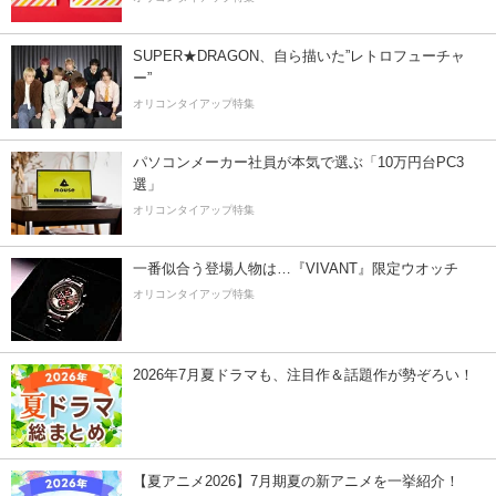
SUPER★DRAGON、自ら描いた”レトロフューチャ
ー”
オリコンタイアップ特集
パソコンメーカー社員が本気で選ぶ「10万円台PC3
選」
オリコンタイアップ特集
一番似合う登場人物は…『VIVANT』限定ウオッチ
オリコンタイアップ特集
2026年7月夏ドラマも、注目作＆話題作が勢ぞろい！
【夏アニメ2026】7月期夏の新アニメを一挙紹介！